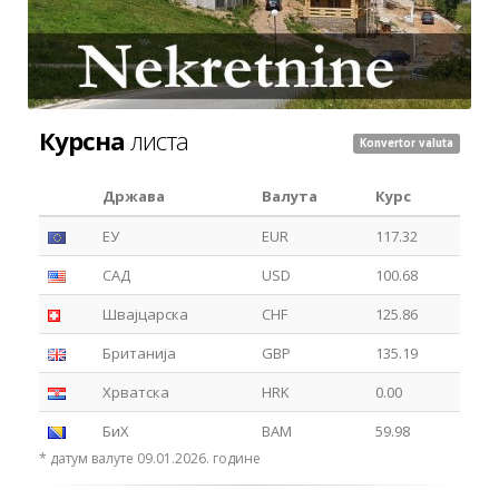
Курсна
листа
Konvertor valuta
Држава
Валута
Курс
ЕУ
EUR
117.32
САД
USD
100.68
Швајцарска
CHF
125.86
Британија
GBP
135.19
Хрватска
HRK
0.00
БиХ
BAM
59.98
* датум валуте 09.01.2026. године