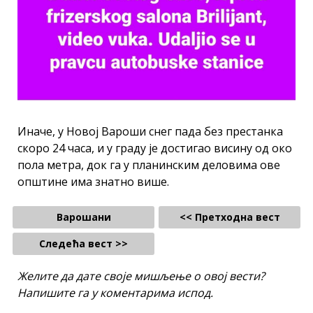
Иначе, у Новој Вароши снег пада без престанка
скоро 24 часа, и у граду је достигао висину од око
пола метра, док га у планинским деловима ове
општине има знатно више.
Варошани
<< Претходна вест
Следећа вест >>
Желите да дате своје мишљење о овој вести?
Напишите га у коментарима испод.