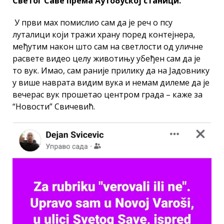
Светог Саве према Аутобуској станици.
У први мах помислио сам да је реч о псу
луталици који тражи храну поред контејнера,
међутим након што сам на светлости од уличне
расвете видео целу животињу убеђен сам да је
то вук. Имао, сам раније прилику да на Јадовнику
у више наврата видим вука и немам дилеме да је
вечерас вук прошетао центром града – каже за
“Новости” Свичевић.