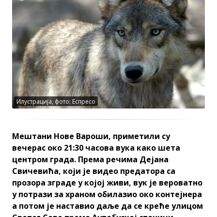
Илустрација, фото: Еспресо
Мештани Нове Вароши, приметили су
вечерас око 21:30 часова вука како шета
центром града. Према речима Дејана
Свичевића, који је видео предатора са
прозора зграде у којој живи, вук је вероватно
у потрази за храном обилазио око контејнера
а потом је наставио даље да се креће улицом