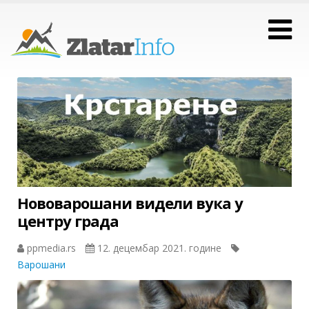
Нововарошани видели вука у
центру града
ppmedia.rs
12. децембар 2021. године
Варошани