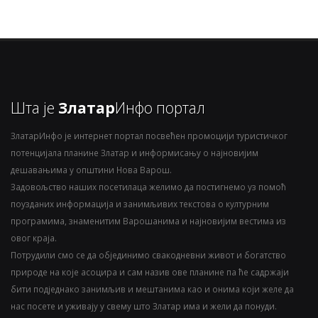
Шта је
Златар
Инфо портал
ЗлатарИнфо је интернет портал посвећен промоцији туристичког
потенцијала планине Златар и информисању о најновијим
дешавањима у општини Нова Варош.
Задовољство наших посетилаца желимо да постигнемо уз помоћ
поузданих информација и занимљивих текстова о културним
програмима, знаменитим Варошанима и најновијим вестима из
овог краја.
Потрудили смо се да објединимо свакодневни живот и богатство
природе на које асоцира и сам назив ове планине па ће садржаји
бити подједнако занимљив и мештанима као и онима који желе да
нас посете и уживају у свему што Златар има и жели да понуди.