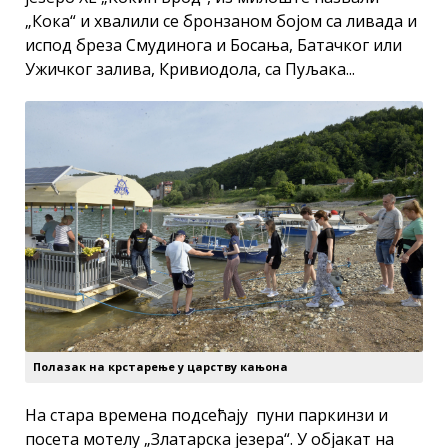
„Кока“ и хвалили се бронзаном бојом са ливада и
испод бреза Смудинога и Босања, Батачког или
Ужичког залива, Кривиодола, са Пуљака...
Полазак на крстарење у царству кањона
На стара времена подсећају пуни паркинзи и
посета мотелу „Златарска језера“. У објакат на