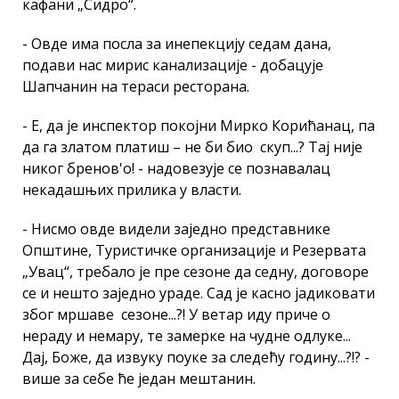
кафани „Сидро“.
- Овде има посла за инепекцију седам дана,
подави нас мирис канализације - добацује
Шапчанин на тераси ресторана.
- Е, да је инспектор покојни Мирко Корићанац, па
да га златом платиш – не би био скуп...? Тај није
никог бренов'о! - надовезује се познавалац
некадашњих прилика у власти.
- Нисмо овде видели заједно представнике
Општине, Туристичке организације и Резервата
„Увац“, требало је пре сезоне да седну, договоре
се и нешто заједно ураде. Сад је касно јадиковати
због мршаве сезоне...?! У ветар иду приче о
нераду и немару, те замерке на чудне одлуке...
Дај, Боже, да извуку поуке за следећу годину...?!? -
више за себе ће један мештанин.