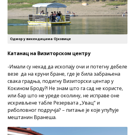
Одмор у викендицама Ојковице
Катанац на Визиторском центру
-Имали су некад да ископају очи и потегну дебеле
везе да на круни бране, где је била забрањена
свака градња, подигну Визиторски центар у
Кокином Броду?! Не знам што га сад не користе,
или бар што не уреде околину, не исправе оне
искривљене табле Резервата „Увац“ и
риболовног подручја? – питање је које упућује
мештанин Вранеша.