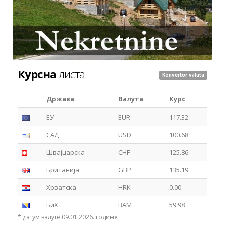
Курсна
листа
Konvertor valuta
Држава
Валута
Курс
ЕУ
EUR
117.32
САД
USD
100.68
Швајцарска
CHF
125.86
Британија
GBP
135.19
Хрватска
HRK
0.00
БиХ
BAM
59.98
* датум валуте 09.01.2026. године