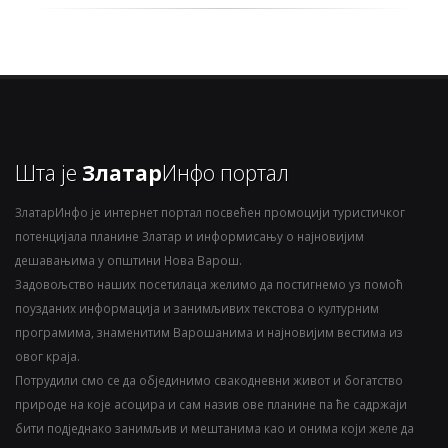
Шта је
Златар
Инфо портал
ЗлатарИнфо је интернет портал посвећен промоцији туристичког
потенцијала планине Златар и информисању о најновијим
дешавањима у општини Нова Варош.
Задовољство наших посетилаца желимо да постигнемо уз помоћ
поузданих информација и занимљивих текстова о културним
програмима, знаменитим Варошанима и најновијим вестима из
овог краја.
Потрудили смо се да објединимо свакодневни живот и богатство
природе на које асоцира и сам назив ове планине па ће садржаји
бити подједнако занимљив и мештанима као и онима који желе да