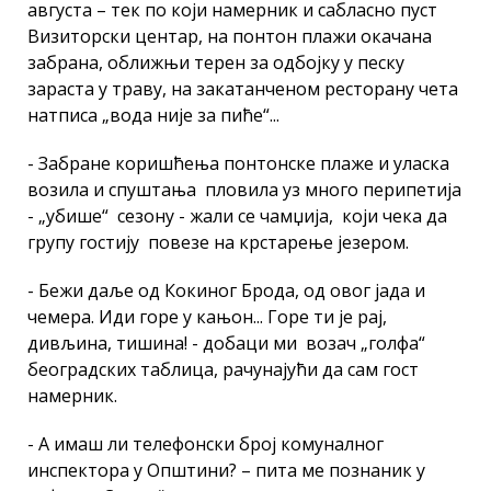
августа – тек по који намерник и сабласно пуст
Визиторски центар, на понтон плажи окачана
забрана, оближњи терен за одбојку у песку
зараста у траву, на закатанченом ресторану чета
натписа „вода није за пиће“...
- Забране коришћења понтонске плаже и уласка
возила и спуштања пловила уз много перипетија
- „убише“ сезону - жали се чамџија, који чека да
групу гостију повезе на крстарење језером.
- Бежи даље од Кокиног Брода, од овог јада и
чемера. Иди горе у кањон... Горе ти је рај,
дивљина, тишина! - добаци ми возач „голфа“
београдских таблица, рачунајући да сам гост
намерник.
- А имаш ли телефонски број комуналног
инспектора у Општини? – пита ме познаник у