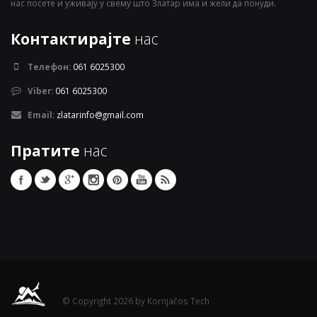
нас посете и уживају у свему што Златар има и жели да понуди.
Контактирајте
нас
Телефон:
061 6025300
Viber:
061 6025300
Email:
zlatarinfo@gmail.com
Пратите
нас
© Copyright 2026 by Kornjačos Tech