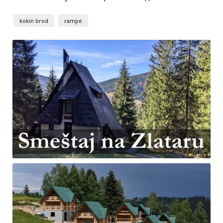
kokin brod
rampe