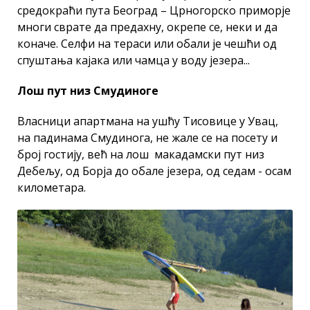
средокраћи пута Београд – Црногорско приморје
многи сврате да предахну, окрепе се, неки и да
коначе. Селфи на тераси или обали је чешћи од
спуштања кајака или чамца у воду језера...
Лош пут низ Смудиноге
Власници апартмана на ушћу Тисовице у Увац,
на падинама Смудинога, не жале се на посету и
број гостију, већ на лош макадамски пут низ
Дебељу, од Борја до обале језера, од седам - осам
километара.