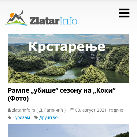
Рампе „убише“ сезону на „Коки“
(Фото)
zlatarinfo.rs ( Д. Гагричић )
03. август 2021. године
Туризам
Друштво