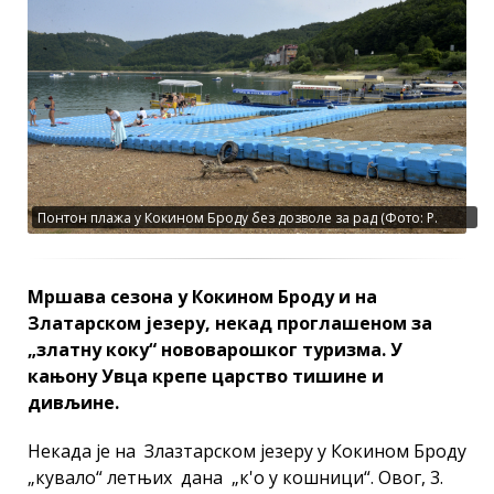
Понтон плажа у Кокином Броду без дозволе за рад (Фото: Р.
Прелић)
Мршава сезона у Кокином Броду и на
Златарском језеру, некад проглашеном за
„златну коку“ нововарошког туризма. У
кањону Увца крепе царство тишине и
дивљине.
Некада је на Злазтарском језеру у Кокином Броду
„кувало“ летњих дана „к'о у кошници“. Овог, 3.