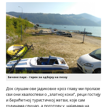
Бачене паре - терен за одбојку на песку
Док слушам ове јадиковке кроз главу ми пролазе
сви они хвалоспеви о „златној коки“, реци гостију
и берићетној туристичкој жетви, које сам
годинама слушао, а поготову у најавама на