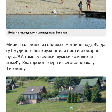
Боја на огледалу и ливадама Босања
Мирис паљевине из оближне Негбине подсећа да
су Смудиноге без кружног или противпожарног
пута...?! А тамо су велики шумски комплекси
између Златарског језера и његовог крака уз
Тисовицу.