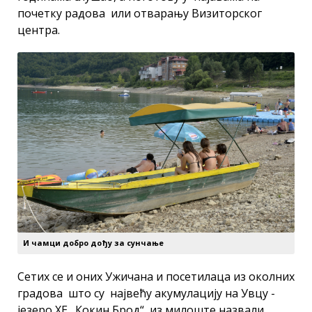
почетку радова или отварању Визиторског
центра.
И чамци добро дођу за сунчање
Сетих се и оних Ужичана и посетилаца из околних
градова што су највећу акумулацију на Увцу -
језеро ХЕ „Кокин Брод“, из милоште назвали