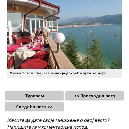
Мотел Златарска језера на средокраћи пута за море
Туризам
<< Претходна вест
Следећа вест >>
Желите да дате своје мишљење о овој вести?
Напишите га у коментарима испод.