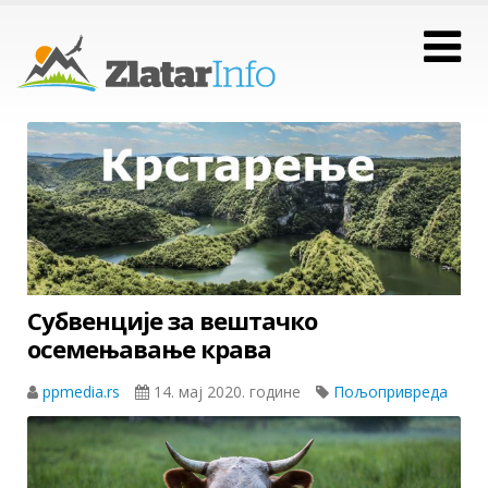
Субвенције за вештачко
осемењавање крава
ppmedia.rs
14. мај 2020. године
Пољопривреда