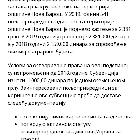
састава грла крупне стоке на територији
општине Нова Варош. У 2019.години 541
пољопривредно газдинство са територије
општине Нова Варош је поднело захтеве за 2.381
грло. У 2019.години утрошено је 2.381.000 динара,
а у 2018.години 2.159.000 динара за спровођење
ове мере аграрног буџета.
Услови за остваривање права на овај подстицај
су непромењени од 2018.године. Субвенција
износи 1.000,00 динара по једном осемењеном
грлу. Заинтересовани пољопривредници за
коришћење ове субвенције треба да доставе
следећу документацију:
фотокопију личне карте носиоца газдинства
потврду о активном статусу
пољопривредног газдинства (Управа за
трезор)