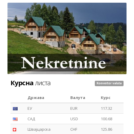
Курсна
листа
Konvertor valuta
Држава
Валута
Курс
ЕУ
EUR
117.32
САД
USD
100.68
Швајцарска
CHF
125.86