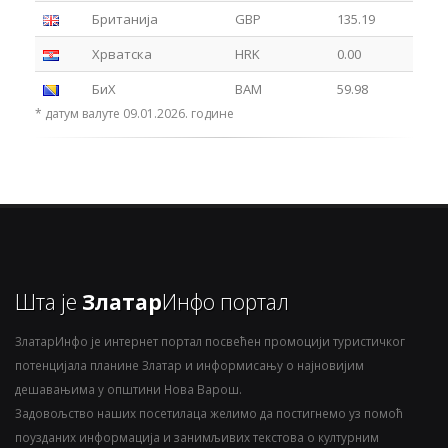
Британија
GBP
135.19
Хрватска
HRK
0.00
БиХ
BAM
59.98
* датум валуте 09.01.2026. године
Шта је
Златар
Инфо портал
ЗлатарИнфо је интернет портал посвећен промоцији туристичког
потенцијала планине Златар и информисању о најновијим
дешавањима у општини Нова Варош.
Задовољство наших посетилаца желимо да постигнемо уз помоћ
поузданих информација и занимљивих текстова о културним