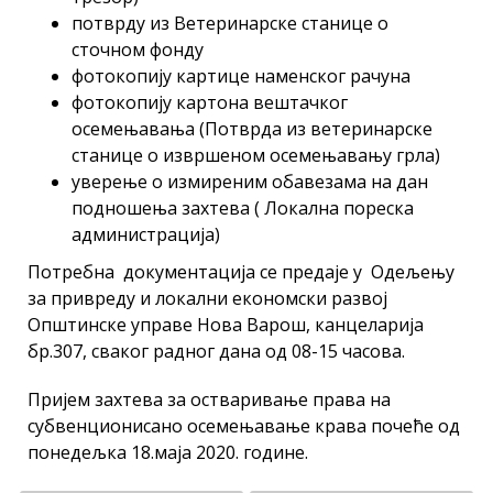
потврду из Ветеринарске станице о
сточном фонду
фотокопију картице наменског рачуна
фотокопију картона вештачког
осемењавања (Потврда из ветеринарске
станице о извршеном осемењавању грла)
уверење о измиреним обавезама на дан
подношења захтева ( Локална пореска
администрација)
Потребна документација се предаје у Одељењу
за привреду и локални економски развој
Општинске управе Нова Варош, канцеларија
бр.307, сваког радног дана од 08-15 часова.
Пријем захтева за остваривање права на
субвенционисано осемењавање крава почеће од
понедељка 18.маја 2020. године.