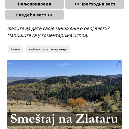
Пољопривреда
<< Претходна вест
Следећа вест >>
Желите да дате своје мишљење о овој вести?
Напишите га у коментарима испод.
krave
veštačko osemenjavanje