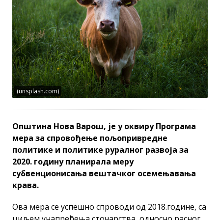
(unsplash.com)
Општина Нова Варош, је у оквиру Програма
мера за спровођење пољопривредне
политике и политике руралног развоја за
2020. годину планирала меру
субвенционисања вештачког осемењавања
крава.
Ова мера се успешно спроводи од 2018.године, са
циљем унапређења сточарства, односно расног