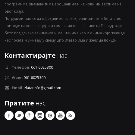
програмима, знаменитим Варошанима и најновијим вестима из
овог краја.
Потрудили смо се да објединимо свакодневни живот и богатство
природе на које асоцира и сам назив ове планине па ће садржаји
бити подједнако занимљив и мештанима као и онима који желе да
нас посете и уживају у свему што Златар има и жели да понуди.
Контактирајте
нас
Телефон:
061 6025300
Viber:
061 6025300
Email:
zlatarinfo@gmail.com
Пратите
нас