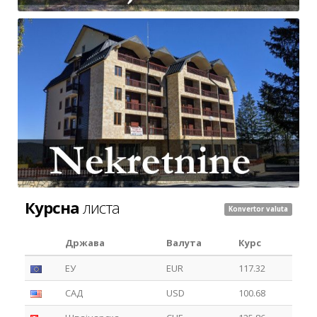
Курсна
листа
Konvertor valuta
Држава
Валута
Курс
ЕУ
EUR
117.32
САД
USD
100.68