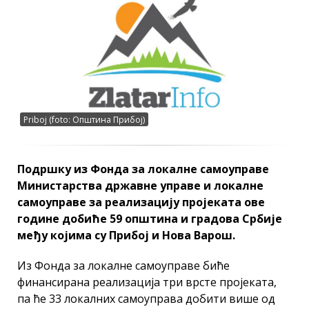
Priboj (foto: Oпштина Прибој)
Подршку из Фонда за локалне самоуправе
Министарства државне управе и локалне
самоуправе за реализацију пројеката ове
године добиће 59 општина и градова Србије
међу којима су Прибој и Нова Варош.
Из Фонда за локалне самоуправе биће
финансирана реализација три врсте пројеката,
па ће 33 локалних самоуправа добити више од