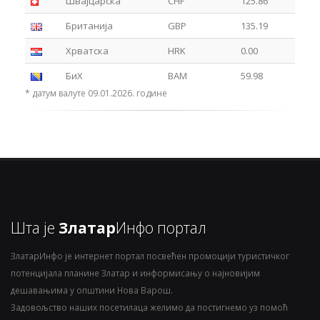
Швајцарска
CHF
125.86
Британија
GBP
135.19
Хрватска
HRK
0.00
БиХ
BAM
59.98
* датум валуте 09.01.2026. године
Шта је
Златар
Инфо портал
ЗлатарИнфо је интернет портал посвећен промоцији туристичког
потенцијала планине Златар и информисању о најновијим
дешавањима у општини Нова Варош.
Задовољство наших посетилаца желимо да постигнемо уз помоћ