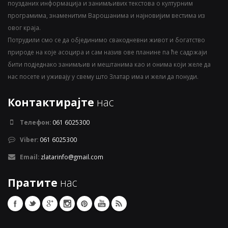
поузданих информација и занимљивих текстова о културним
програмима, знаменитим Варошанима и најновијим вестима из
овог краја.
Потрудили смо се да објединимо свакодневни живот и богатство
природе на које асоцира и сам назив ове планине па ће садржаји
бити подједнако занимљив и мештанима као и онима који желе да
нас посете и уживају у свему што Златар има и жели да понуди.
Контактирајте
нас
Телефон:
061 6025300
Viber:
061 6025300
Email:
zlatarinfo@gmail.com
Пратите
нас