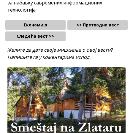
за набавку савремених информационих
технологија.
Економија
<< Претходна вест
Следећа вест >>
Желите да дате своје мишљење о овој вести?
Напишите га у коментарима испод.