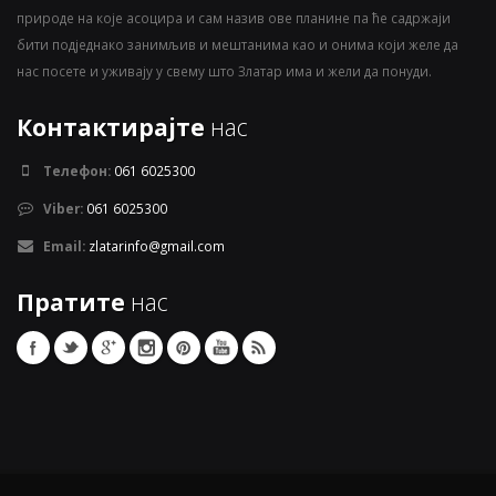
природе на које асоцира и сам назив ове планине па ће садржаји
бити подједнако занимљив и мештанима као и онима који желе да
нас посете и уживају у свему што Златар има и жели да понуди.
Контактирајте
нас
Телефон:
061 6025300
Viber:
061 6025300
Email:
zlatarinfo@gmail.com
Пратите
нас