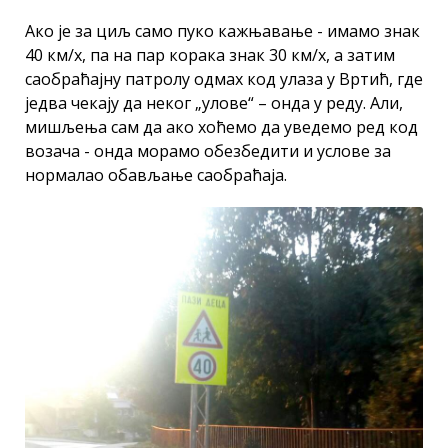
Ако је за циљ само пуко кажњавање - имамо знак
40 км/х, па на пар корака знак 30 км/х, а затим
саобраћајну патролу одмах код улаза у Вртић, где
једва чекају да неког „улове“ – онда у реду. Али,
мишљења сам да ако хоћемо да уведемо ред код
возача - онда морамо обезбедити и услове за
нормалао обављање саобраћаја.