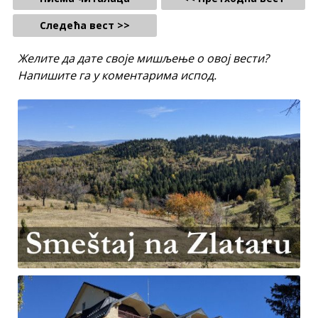
Следећа вест >>
Желите да дате своје мишљење о овој вести?
Напишите га у коментарима испод.