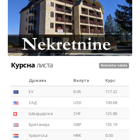
Курсна
листа
Konvertor valuta
Држава
Валута
Курс
ЕУ
EUR
117.32
САД
USD
100.68
Швајцарска
CHF
125.86
Британија
GBP
135.19
Хрватска
HRK
0.00