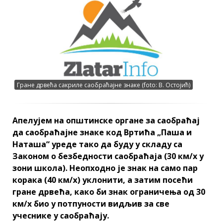
Гране дрвећа сакриле саобраћајне знаке (foto: В. Остојић)
Апелујем на општинске органе за саобраћај
да саобраћајне знаке код Вртића „Паша и
Наташа“ уреде тако да буду у складу са
Законом о безбедности саобраћаја (30 км/х у
зони школа). Неопходно је знак на само пар
корака (40 км/х) уклонити, а затим посећи
гране дрвећа, како би знак ограничења од 30
км/х био у потпуности видљив за све
учеснике у саобраћају.