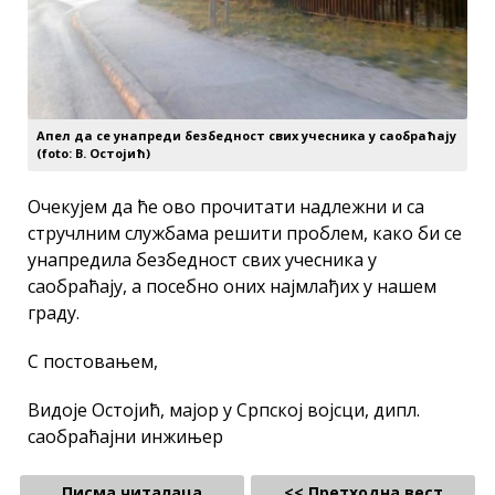
Апел да се унапреди безбедност свих учесника у саобраћају
(foto: В. Остојић)
Очекујем да ће ово прочитати надлежни и са
стручлним службама решити проблем, како би се
унапредила безбедност свих учесника у
саобраћају, а посебно оних најмлађих у нашем
граду.
С постовањем,
Видоје Остојић, мајор у Српској војсци, дипл.
саобраћајни инжињер
Писма читалаца
<< Претходна вест