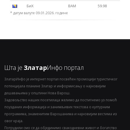
БиХ
BAM
59.98
* датум валуте 09.01.2026. године
Шта је
Златар
Инфо портал
ЗлатарИнфо је интернет портал посвећен промоцији туристичког
потенцијала планине Златар и информисању о најновијим
дешавањима у општини Нова Варош.
Задовољство наших посетилаца желимо да постигнемо уз помоћ
поузданих информација и занимљивих текстова о културним
програмима, знаменитим Варошанима и најновијим вестима из
овог краја.
Потрудили смо се да објединимо свакодневни живот и богатство