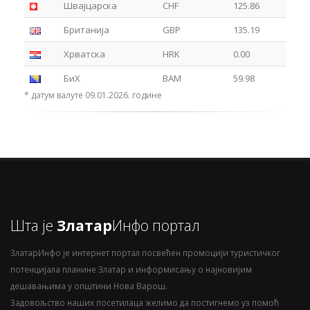
Швајцарска
CHF
125.86
Британија
GBP
135.19
Хрватска
HRK
0.00
БиХ
BAM
59.98
* датум валуте 09.01.2026. године
Шта је
Златар
Инфо портал
ЗлатарИнфо је интернет портал посвећен промоцији туристичког
потенцијала планине Златар и информисању о најновијим
дешавањима у општини Нова Варош.
Задовољство наших посетилаца желимо да постигнемо уз помоћ