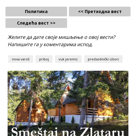
Политика
<< Претходна вест
Следећа вест >>
Желите да дате своје мишљење о овој вести?
Напишите га у коментарима испод.
nova varoš
priboj
vuk jeremic
predsednički izbori