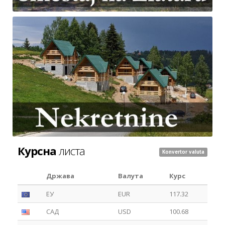
Курсна
листа
Konvertor valuta
Држава
Валута
Курс
ЕУ
EUR
117.32
САД
USD
100.68