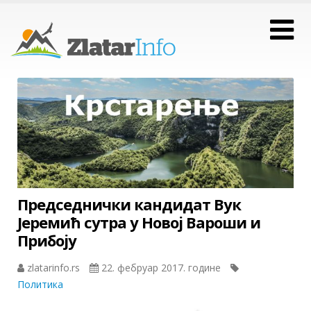
Председнички кандидат Вук
Јеремић сутра у Новој Вароши и
Прибоју
zlatarinfo.rs
22. фебруар 2017. године
Политика