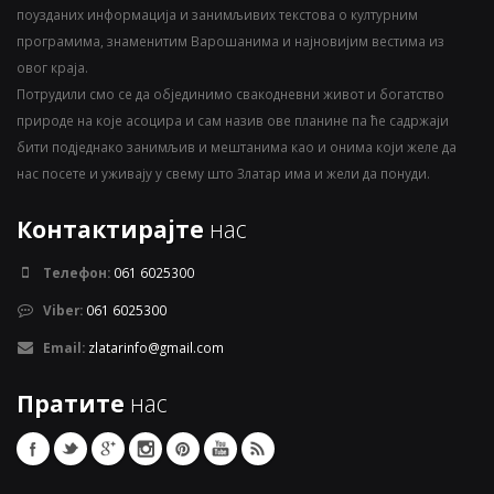
поузданих информација и занимљивих текстова о културним
програмима, знаменитим Варошанима и најновијим вестима из
овог краја.
Потрудили смо се да објединимо свакодневни живот и богатство
природе на које асоцира и сам назив ове планине па ће садржаји
бити подједнако занимљив и мештанима као и онима који желе да
нас посете и уживају у свему што Златар има и жели да понуди.
Контактирајте
нас
Телефон:
061 6025300
Viber:
061 6025300
Email:
zlatarinfo@gmail.com
Пратите
нас