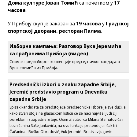
Дома културе Јован Томић
са почетком у
17
часова
.
У Прибоју скуп је заказан за
19 часова
у
Градској
спортској дворани, ресторан Палма
.
Изборна кампања: Разговор Вука Јеремића
са грађанима Прибoја (видео)
Снимак предизборне конвенције председничког кандидата
Вука Јеремића из Прибоја.
Predsednički izbori u znaku zapadne Srbije,
Jeremić predstavio program u Dnevniku
zapadne Srbije
Spisak kandidata za predstojeće predsedničke izbore je sve duži, a
kako stvari stoje na glasačkom listiću će se naći najviše ljudi čiji
poreklom iz zapadne Srbije. Osim Zlatiborca Milana Stamatovića i
Lozničanina Saše Jankovića, na ovu funkciju pretenduju i čak tri
Čačanina - Boško Obradović, Vuk Jeremić i Bratislav Jugović.