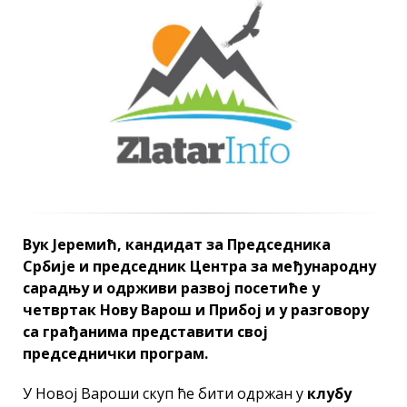
Вук Јеремић, кандидат за Председника
Србије и председник Центра за међународну
сарадњу и одрживи развој посетиће у
четвртак Нову Варош и Прибој и у разговору
са грађанима представити свој
председнички програм.
У Новој Вароши скуп ће бити одржан у
клубу