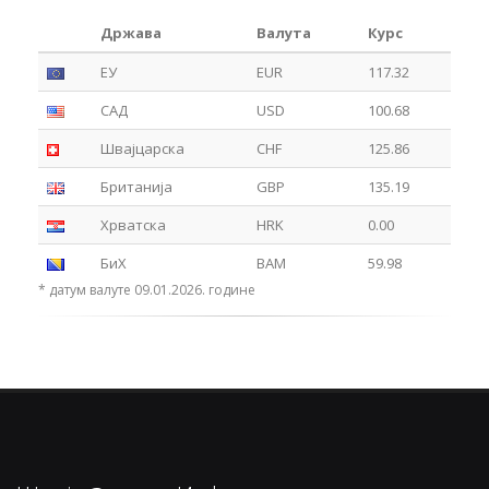
Држава
Валута
Курс
ЕУ
EUR
117.32
САД
USD
100.68
Швајцарска
CHF
125.86
Британија
GBP
135.19
Хрватска
HRK
0.00
БиХ
BAM
59.98
* датум валуте 09.01.2026. године