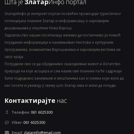
Шта је
Златар
Инфо портал
ЗлатарИнфо је интернет портал посвећен промоцији туристичког
потенцијала планине Златар и информисању о најновијим
дешавањима у општини Нова Варош.
Задовољство наших посетилаца желимо да постигнемо уз помоћ
поузданих информација и занимљивих текстова о културним
програмима, знаменитим Варошанима и најновијим вестима из
овог краја.
Потрудили смо се да објединимо свакодневни живот и богатство
природе на које асоцира и сам назив ове планине па ће садржаји
бити подједнако занимљив и мештанима као и онима који желе да
нас посете и уживају у свему што Златар има и жели да понуди.
Контактирајте
нас
Телефон:
061 6025300
Viber:
061 6025300
Email:
zlatarinfo@gmail.com