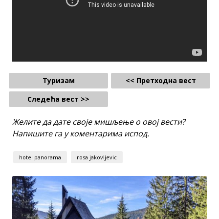
Туризам
<< Претходна вест
Следећа вест >>
Желите да дате своје мишљење о овој вести?
Напишите га у коментарима испод.
hotel panorama
rosa jakovljevic