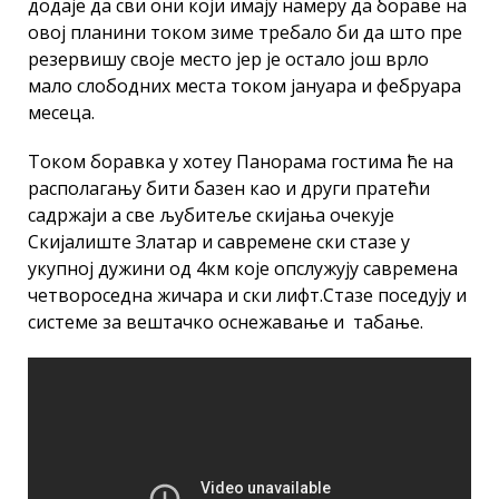
додаје да сви они који имају намеру да бораве на
овој планини током зиме требало би да што пре
резервишу своје место јер је остало још врло
мало слободних места током јануара и фебруара
месеца.
Током боравка у хотеу Панорама гостима ће на
располагању бити базен као и други пратећи
садржаји а све љубитеље скијања очекује
Скијалиште Златар и савремене ски стазе у
укупној дужини од 4км које опслужују савремена
четвороседна жичара и ски лифт.Стазе поседују и
системе за вештачко оснежавање и табање.