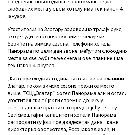
тродневне новогодишње аранжмане те да
слободних места у овом хотелу има тек нанон 4.
јануара.
Угоститељи на Златару задовољно трљају руке,
ако је судити по почетку зиме очекује их
берићетна зимска сезона.Телефони хотела
Панорама по цели дан звоне, међутим слободних
места за све љубитеље снега и ове планине има
тек након 4 јануара.
„Како претходних година тако и ове на планини
Златар, током зимске сезоне тражи се место
више. ТСЦ „Златар“, хотел Панорама али и остали
угоститељски објекти спремно дочекују
новогодишње празнике и предстојећу сезону.
Сви смештајни капацитети хотела Панорама
распродати су још пре двадесетак дана“, каже
директорка овог хотела, Роса Јаковљевић, и