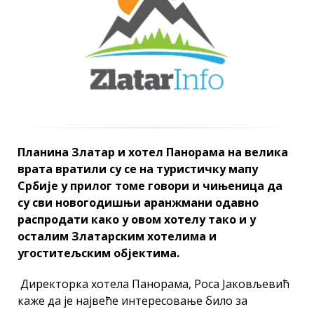
Планина Златар и хотел Панорама на велика
врата вратили су се на туристичку мапу
Србије у прилог томе говори и чињеница да
су сви новогодишњи аранжмани одавно
распродати како у овом хотелу тако и у
осталим Златарским хотелима и
угоститељским објектима.
Директорка хотела Панорама, Роса Јаковљевић
каже да је највеће интересовање било за