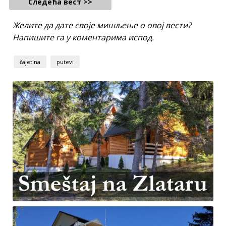
Следећа вест >>
Желите да дате своје мишљење о овој вести?
Напишите га у коментарима испод.
čajetina
putevi