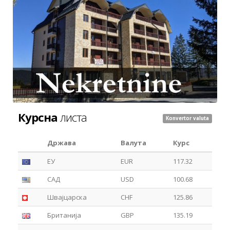
Курсна
листа
Konvertor valuta
Држава
Валута
Курс
ЕУ
EUR
117.32
САД
USD
100.68
Швајцарска
CHF
125.86
Британија
GBP
135.19