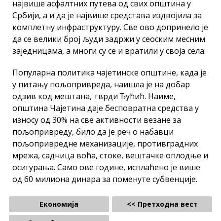
највише асфалтних путева од свих општина у
Србији, а и да је највише средстава издвојила за
комплетну инфраструктуру. Све ово допринело је
да се велики број људи задржи у сеоским месним
заједницама, а многи су се и вратили у своја села.
Популарна политика чајетинске општине, када је
у питању пољопривреда, наишла је на добар
одзив код мештана, тврди Ђућић. Наиме,
општина Чајетина даје бесповратна средства у
износу од 30% на све активности везане за
пољопривреду, било да је реч о набавци
пољопривредне механизације, противградних
мрежа, садница воћа, стоке, вештачке оплодње и
осигурања. Само ове године, исплаћено је више
од 60 милиона динара за поменуте субвенције.
Економија
<< Претходна вест