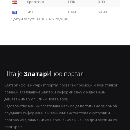
Хрватска
HRK
0.00
БиХ
BAM
59.98
* датум валуте 09.01.2026. године
Шта је
Златар
Инфо портал
ЗлатарИнфо је интернет портал посвећен промоцији туристичког
потенцијала планине Златар и информисању о најновијим
дешавањима у општини Нова Варош.
Задовољство наших посетилаца желимо да постигнемо уз помоћ
поузданих информација и занимљивих текстова о културним
програмима, знаменитим Варошанима и најновијим вестима из
овог краја.