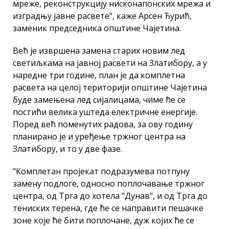
мреже, реконструкцију нисконапонских мрежа и
изградњу јавне расвете", каже Арсен Ђурић,
заменик председника општине Чајетина.
Већ је извршена замена старих новим лед
светиљкама на јавној расвети на Златибору, а у
наредне три године, план је да комплетна
расвета на целој територији општине Чајетина
буде замењена лед сијалицама, чиме ће се
постићи велика уштеда електричне енергије.
Поред већ поменутих радова, за ову годину
планирано је и уређење тржног центра на
Златибору, и то у две фазе.
"Комплетан пројекат подразумева потпуну
замену подлоге, односно поплочавање тржног
центра, од Трга до хотела "Дунав", и од Трга до
тениских терена, где ће се направити пешачке
зоне које ће бити поплочане, дуж којих ће се