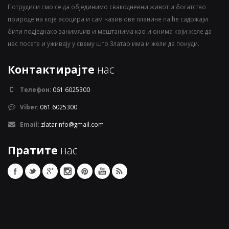
Потрудили смо се да објединимо свакодневни живот и богатство
природе на које асоцира и сам назив ове планине па ће садржаји
бити подједнако занимљив и мештанима као и онима који желе да
нас посете и уживају у свему што Златар има и жели да понуди.
Контактирајте
нас
Телефон:
061 6025300
Viber:
061 6025300
Email:
zlatarinfo@gmail.com
Пратите
нас