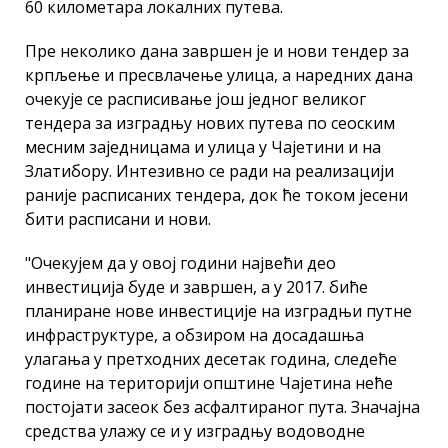
60 километара локалних путева.
Пре неколико дана завршен је и нови тендер за
крпљење и пресвлачење улица, а наредних дана
очекује се расписивање још једног великог
тендера за изградњу нових путева по сеоским
месним заједницама и улица у Чајетини и на
Златибору. Интезивно се ради на реализацији
раније расписаних тендера, док ће током јесени
бити расписани и нови.
"Очекујем да у овој години највећи део
инвестиција буде и завршен, а у 2017. биће
планиране нове инвестиције на изградњи путне
инфраструктуре, а обзиром на досадашња
улагања у претходних десетак година, следеће
године на територији општине Чајетина неће
постојати засеок без асфалтираног пута. Значајна
средства улажу се и у изградњу водоводне