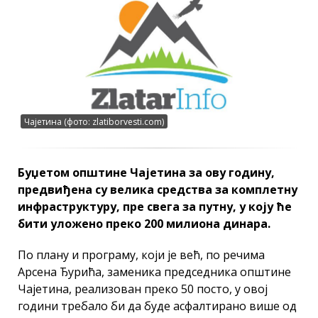
Чајетина (фото: zlatiborvesti.com)
Буџетом општине Чајетина за ову годину,
предвиђена су велика средства за комплетну
инфраструктуру, пре свега за путну, у коју ће
бити уложено преко 200 милиона динара.
По плану и програму, који је већ, по речима
Арсена Ђурића, заменика председника општине
Чајетина, реализован преко 50 посто, у овој
години требало би да буде асфалтирано више од