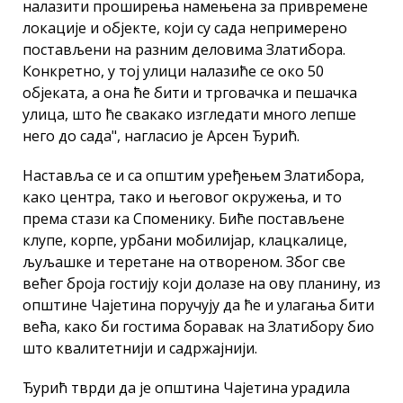
налазити проширења намењена за привремене
локације и објекте, који су сада непримерено
постављени на разним деловима Златибора.
Конкретно, у тој улици налазиће се око 50
објеката, а она ће бити и трговачка и пешачка
улица, што ће свакако изгледати много лепше
него до сада", нагласио је Арсен Ђурић.
Наставља се и са општим уређењем Златибора,
како центра, тако и његовог окружења, и то
према стази ка Споменику. Биће постављене
клупе, корпе, урбани мобилијар, клацкалице,
љуљашке и теретане на отвореном. Због све
већег броја гостију који долазе на ову планину, из
општине Чајетина поручују да ће и улагања бити
већа, како би гостима боравак на Златибору био
што квалитетнији и садржајнији.
Ђурић тврди да је општина Чајетина урадила