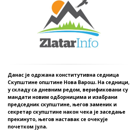
Данас је одржана конститутивна седница
Скупштине општине Нова Варош. На седници,
у складу са дневним редом, верификовани су
мандати новим одборницима и изабрани
председник скупштине, његов заменик и
секретар скупштине након чека је заседање
прекинуто, његов наставак се очекује
почетком јула.