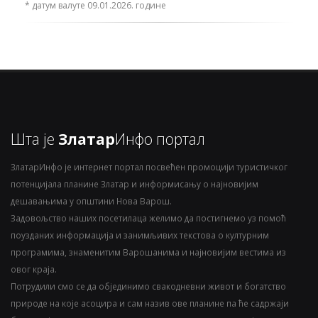
* датум валуте 09.01.2026. године
Шта је
Златар
Инфо портал
ЗлатарИнфо је интернет портал посвећен промоцији туристичког
потенцијала планине Златар и информисању о најновијим
дешавањима у општини Нова Варош.
Задовољство наших посетилаца желимо да постигнемо уз помоћ
поузданих информација и занимљивих текстова о културним
програмима, знаменитим Варошанима и најновијим вестима из
овог краја.
Потрудили смо се да објединимо свакодневни живот и богатство
природе на које асоцира и сам назив ове планине па ће садржаји