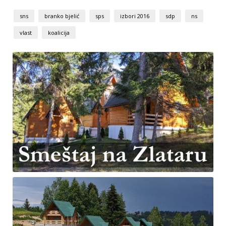
sns
branko bjelić
sps
izbori 2016
sdp
ns
vlast
koalicija