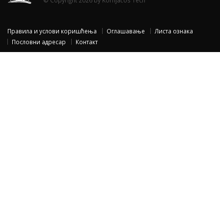
© Copyright 2026 by Kornjačos Tech
Правила и услови коришћења
Оглашавање
Листа ознака
Пословни адресар
Контакт