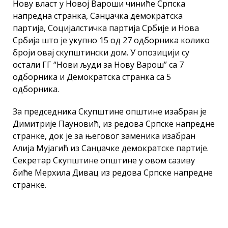
Нову власт у Новој Вароши чиниће Српска
напредна странка, Санџачка демократска
партија, Социјалстичка партија Србије и Нова
Србија што је укупно 15 од 27 одборника колико
броји овај скупштински дом. У опозицији су
остали ГГ “Нови људи за Нову Варош” са 7
одборника и Демократска странка са 5
одборника.
За председника Скупштине општине изабран је
Димитрије Пауновић, из редова Српске напредне
странке, док је за његовог заменика изабран
Алија Мујагић из Санџачке демократске партије.
Секретар Скупштине општине у овом сазиву
биће Мерхила Дивац из редова Српске напредне
странке.