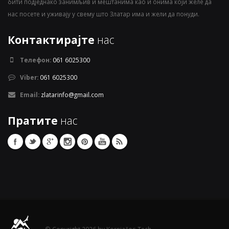
бити подједнако занимљив и мештанима као и онима који желе да
нас посете и уживају у свему што Златар има и жели да понуди.
Контактирајте
нас
Телефон:
061 6025300
Viber:
061 6025300
Email:
zlatarinfo@gmail.com
Пратите
нас