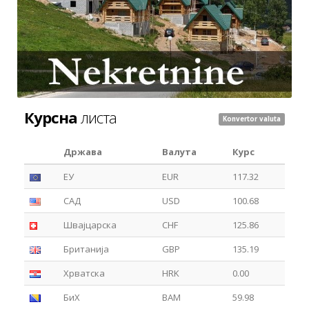
Курсна
листа
Konvertor valuta
Држава
Валута
Курс
ЕУ
EUR
117.32
САД
USD
100.68
Швајцарска
CHF
125.86
Британија
GBP
135.19
Хрватска
HRK
0.00
БиХ
BAM
59.98