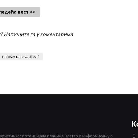
ледећа вест >>
и? Напишите га у коментарима
radosav rade vasiljević
К
уристичког потенцијала планине Златар и информисању о