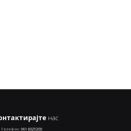
онтактирајте
нас
Телефон:
061 6025300