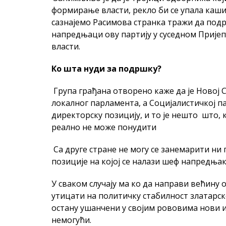
формирање власти, рекло би се упала каш
сазнајемо Расимова странка тражи да подр
напредњаци ову партију у суседном Прије
власти.
Ко шта нуди за подршку?
Група грађана отворено каже да је Новој 
локалног парламента, а Социјалистичкој п
директорску позицију, и то је нешто што,
реално не може понудити
Са друге стране не могу се занемарити ни
позиције на којој се налази шеф напредња
У сваком случају ма ко да направи већину 
утицати на политичку стабилност златарск
остану ушанчени у својим рововима нови и
немогући.