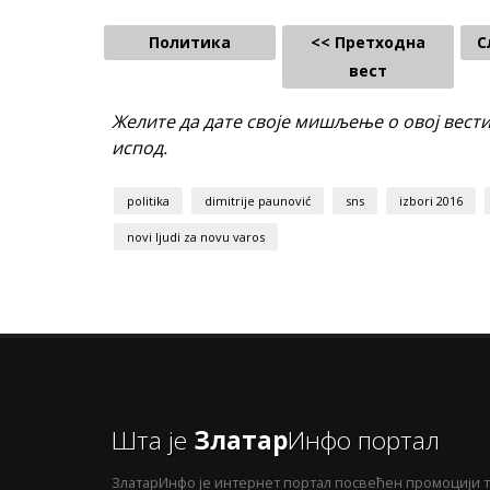
Политика
<< Претходна
С
вест
Желите да дате своје мишљење о овој вест
испод.
politika
dimitrije paunović
sns
izbori 2016
novi ljudi za novu varos
Шта је
Златар
Инфо портал
ЗлатарИнфо је интернет портал посвећен промоцији т