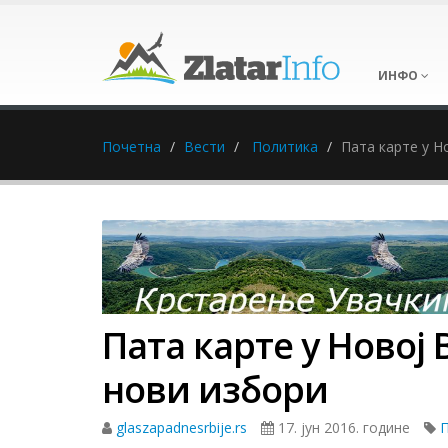
ИНФО
Почетна
Вести
Политика
Пата карте у Н
Пата карте у Новој
нови избори
glaszapadnesrbije.rs
17. јун 2016. године