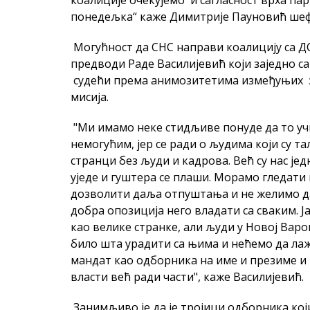
коалиције очекујемо и сагласност врха парт
понедељка“ каже Димитрије Пауновић ше
Могућност да СНС направи коалицију са ДС
предводи Раде Василијевић који заједно са
судећи према анимозитетима измеђуњих за
мисија.
"Ми имамо неке стидљиве понуде да то учи
немогућим, јер се ради о људима који су та
странци без људи и кадрова. Већ су нас јед
уједе и гуштера се плаши. Морамо гледати
дозволити даља отпуштања и не желимо да 
добра опозиција него владати са сваким. 
као велике странке, али људи у Новој Варо
било шта урадити са њима и нећемо да лаж
мандат као одборника на име и презиме и
власти већ ради части", каже Василијевић.
Занимљиво је да је тројици одборника кој