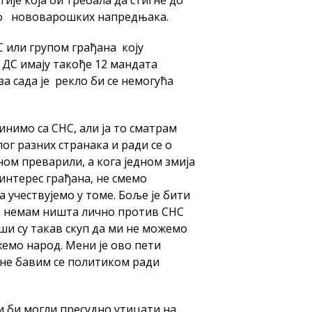
ије која би требала да стигне до
ф нововарошких напредњака.
 или групом грађана коју
 ДС имају такође 12 мандата
 сада је рекло би се немогућа
нимо са СНС, али ја то сматрам
лог разних странака и ради се о
ном преварили, а кога једном змија
 интерес грађана, не смемо
учествујемо у томе. Боље је бити
Ја немам ништа лично против СНС
ши су такав скуп да ми не можемо
емо народ. Мени је ово пети
 не бавим се политиком ради
и би могли пресудно утицати на