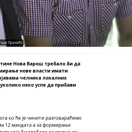
Раде Прелић)
тине Нова Варош требало би да
ормирање нове власти имати
изјавама челника локалних
и уколико неко успе да прибави
тога ко ће је чинити разговараћемо
ма 12 мандата а за формирање