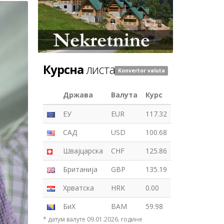
Курсна
листа
Konvertor valuta
Држава
Валута
Курс
ЕУ
EUR
117.32
САД
USD
100.68
Швајцарска
CHF
125.86
Британија
GBP
135.19
Хрватска
HRK
0.00
БиХ
BAM
59.98
* датум валуте 09.01.2026. године