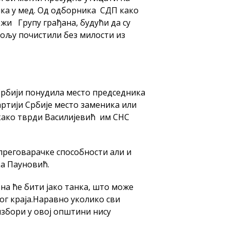
ика у мед. Од одборника СДП како
жи Групу грађана, будући да су
пољу почистили без милости из
Србији понудила место председника
артији Србије место заменика или
 како тврди Василијевић им СНС
 преговарачке способности али и
ка Пауновић.
она ће бити јако танка, што може
ог краја.Наравно уколико сви
збори у овој општини нису