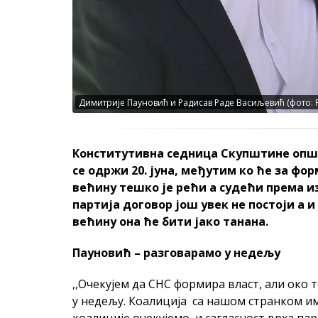
Димитрије Пауновић и Радисав Раде Васиљевић (фото: 
Конститутивна седница Скупштине опш
се одржи 20. јуна, међутим ко ће за ф
већину тешко је рећи а судећи према 
партија договор још увек не постоји а 
већину она ће бити јако танана.
Пауновић – разговарамо у недељу
,,Очекујем да СНС формира власт, али око 
у недељу. Коалиција са нашом странком и