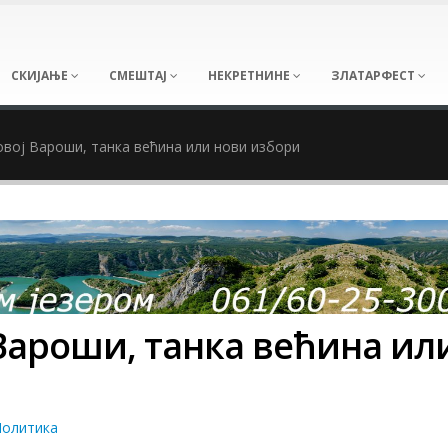
СКИЈАЊЕ
СМЕШТАЈ
НЕКРЕТНИНЕ
ЗЛАТАРФЕСТ
овој Вароши, танка већина или нови избори
 Вароши, танка већина ил
Политика