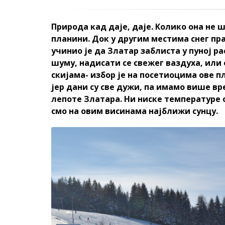
Природа кад даје, даје. Колико она не 
планини. Док у другим местима снег пр
учинио је да Златар заблиста у пуној 
шуму, надисати се свежег ваздуха, или 
скијама- избор је на посетиоцима ове п
јер дани су све дужи, па имамо више в
лепоте Златара. Ни ниске температуре 
смо на овим висинама најближи сунцу.