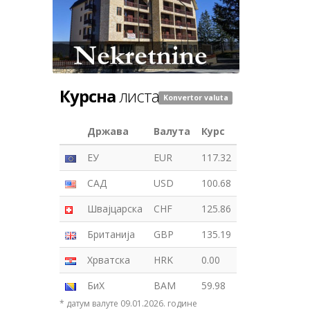
Курсна
листа
Konvertor valuta
Држава
Валута
Курс
ЕУ
EUR
117.32
САД
USD
100.68
Швајцарска
CHF
125.86
Британија
GBP
135.19
Хрватска
HRK
0.00
БиХ
BAM
59.98
* датум валуте 09.01.2026. године