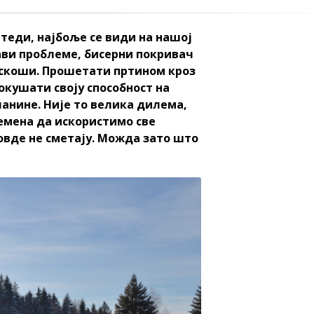
штеди, најбоље се види на нашој
ави проблеме, бисерни покривач
раскоши. Прошетати пртином кроз
окушати своју способност на
ланине. Није то велика дилема,
ремена да искористимо све
овде не сметају. Можда зато што