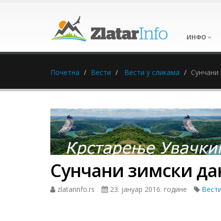
ИНФО
Почетна
Вести
Вести у сликама
Сунчани 
Сунчани зимски дан
zlatarinfo.rs
23. јануар 2016. године
Вести