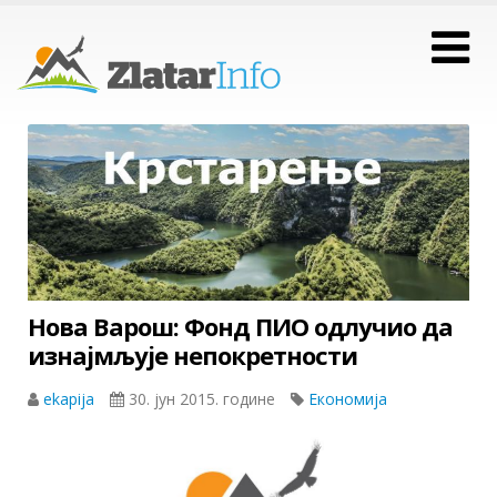
Нова Варош: Фонд ПИО одлучио да
изнајмљује непокретности
ekapija
30. јун 2015. године
Економија