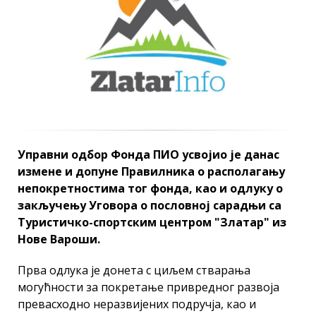
Управни одбор Фонда ПИО усвојио је данас
измене и допуне Правилника о располагању
непокретностима тог фонда, као и одлуку о
закључењу Уговора о пословној сарадњи са
Туристичко-спортским центром "Златар" из
Нове Вароши.
Прва одлука је донета с циљем стварања
могућности за покретање привредног развоја
превасходно неразвијених подручја, као и