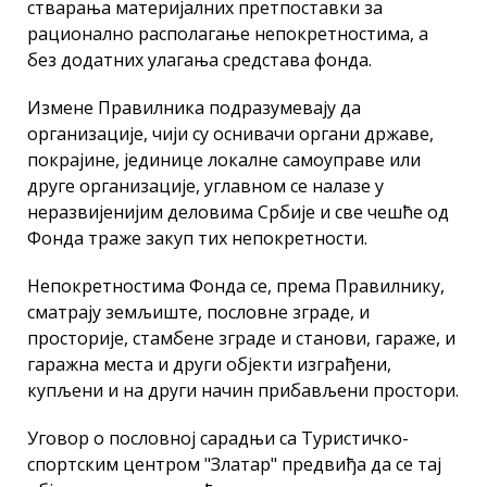
стварања материјалних претпоставки за
рационално располагање непокретностима, а
без додатних улагања средстава фонда.
Измене Правилника подразумевају да
организације, чији су оснивачи органи државе,
покрајине, јединице локалне самоуправе или
друге организације, углавном се налазе у
неразвијенијим деловима Србије и све чешће од
Фонда траже закуп тих непокретности.
Непокретностима Фонда се, према Правилнику,
сматрају земљиште, пословне зграде, и
просторије, стамбене зграде и станови, гараже, и
гаражна места и други објекти изграђени,
купљени и на други начин прибављени простори.
Уговор о пословној сарадњи са Туристичко-
спортским центром "Златар" предвиђа да се тај