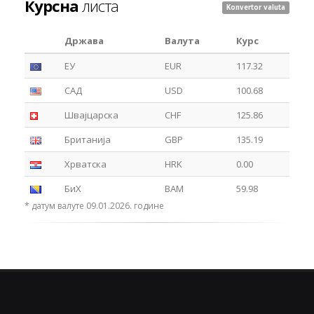
Курсна
листа
Konvertor valuta
Држава
Валута
Курс
ЕУ
EUR
117.32
САД
USD
100.68
Швајцарска
CHF
125.86
Британија
GBP
135.19
Хрватска
HRK
0.00
БиХ
BAM
59.98
* датум валуте 09.01.2026. године