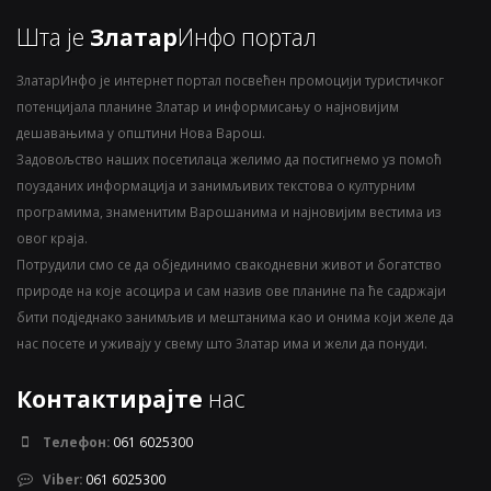
Шта је
Златар
Инфо портал
ЗлатарИнфо је интернет портал посвећен промоцији туристичког
потенцијала планине Златар и информисању о најновијим
дешавањима у општини Нова Варош.
Задовољство наших посетилаца желимо да постигнемо уз помоћ
поузданих информација и занимљивих текстова о културним
програмима, знаменитим Варошанима и најновијим вестима из
овог краја.
Потрудили смо се да објединимо свакодневни живот и богатство
природе на које асоцира и сам назив ове планине па ће садржаји
бити подједнако занимљив и мештанима као и онима који желе да
нас посете и уживају у свему што Златар има и жели да понуди.
Контактирајте
нас
Телефон:
061 6025300
Viber:
061 6025300