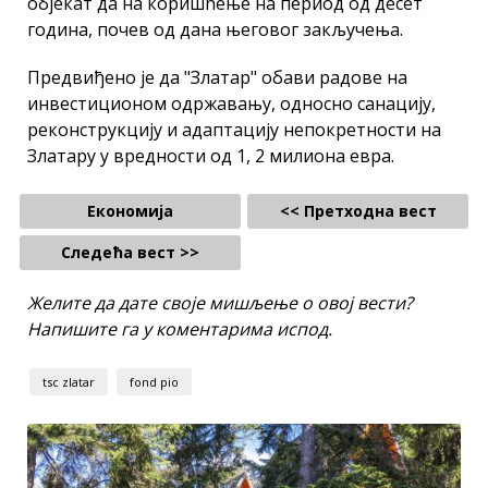
објекат да на коришћење на период од десет
година, почев од дана његовог закључења.
Предвиђено је да "Златар" обави радове на
инвестиционом одржавању, односно санацију,
реконструкцију и адаптацију непокретности на
Златару у вредности од 1, 2 милиона евра.
Економија
<< Претходна вест
Следећа вест >>
Желите да дате своје мишљење о овој вести?
Напишите га у коментарима испод.
tsc zlatar
fond pio