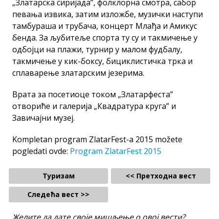
„Златарска сиријада”, фолклорна смотра, сабор
певања извика, затим изложбе, музички наступи
тамбураша и трубача, концерт Млађа и Амикус
бенда. За љубитеље спорта ту су и такмичење у
одбојци на плажи, турнир у малом фудбалу,
такмичење у кик-боксу, бициклистичка трка и
сплаварење златарским језерима.
Врата за посетиоце током „Златарфеста”
отвориће и галерија „Квадратура круга” и
Завичајни музеј.
Kompletan program ZlatarFest-a 2015 možete
pogledati ovde:
Program ZlatarFest 2015
Туризам
<< Претходна вест
Следећа вест >>
Желите да дате своје мишљење о овој вести?