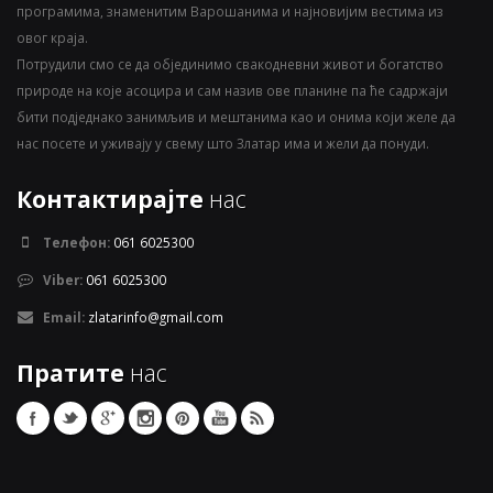
програмима, знаменитим Варошанима и најновијим вестима из
овог краја.
Потрудили смо се да објединимо свакодневни живот и богатство
природе на које асоцира и сам назив ове планине па ће садржаји
бити подједнако занимљив и мештанима као и онима који желе да
нас посете и уживају у свему што Златар има и жели да понуди.
Контактирајте
нас
Телефон:
061 6025300
Viber:
061 6025300
Email:
zlatarinfo@gmail.com
Пратите
нас