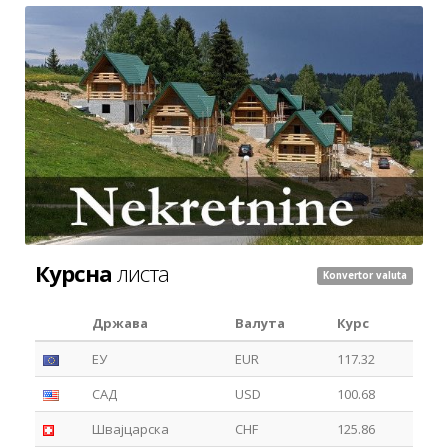
Курсна
листа
Konvertor valuta
Држава
Валута
Курс
ЕУ
EUR
117.32
САД
USD
100.68
Швајцарска
CHF
125.86