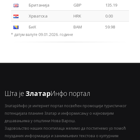
Британија
GBP
135.19
Хрватска
HRK
0.00
БиХ
BAM
59.98
* датум валуте 09.01.2026. године
Шта је
Златар
Инфо портал
ЗлатарИнфо је интернет портал посвећен промоцији туристичког
потенцијала планине Златар и информисању о најновијим
дешавањима у општини Нова Варош.
Задовољство наших посетилаца желимо да постигнемо уз помоћ
поузданих информација и занимљивих текстова о културним