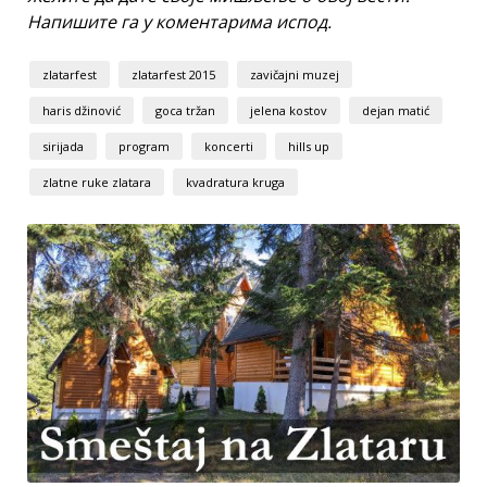
Напишите га у коментарима испод.
zlatarfest
zlatarfest 2015
zavičajni muzej
haris džinović
goca tržan
jelena kostov
dejan matić
sirijada
program
koncerti
hills up
zlatne ruke zlatara
kvadratura kruga