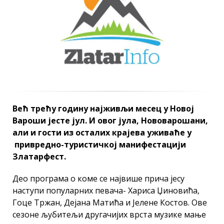
Већ трећу годину најживљи месец у Новој
Вароши јесте јул. И овог јула, Нововарошани,
али и гости из осталих крајева уживаће у
привредно-туристичкој манифестацији
Златарфест.
Део програма о коме се највише прича јесу
наступи популарних певача- Хариса Џиновића,
Гоце Тржан, Дејана Матића и Јелене Костов. Ове
сезоне љубитељи другачијих врста музике мање