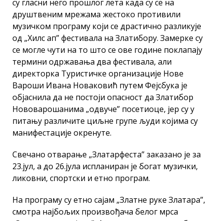
су гласни него прошлог лета када су се на
друштвеним мрежама жестоко противили
музичком програму који се драстично разликује
од „Хилс ап” фестивала на Златибору. Замерке су
се могле чути на то што се ове године поклапају
термини одржавања два фестивала, али
директорка Туристичке организације Нове
Вароши Ивана Новаковић путем Фејсбука је
објаснила да не постоји опасност да Златибор
Нововарошанима „одвуче” посетиоце, јер су у
питању различите циљне групе људи којима су
манифестације окренуте.
Свечано отварање „Златарфеста” заказано је за
23.јул, а до 26.јула испланиран је богат музички,
ликовни, спортски и етно програм.
На програму су етно сајам „Златне руке Златара”,
смотра најбољих произвођача белог мрса