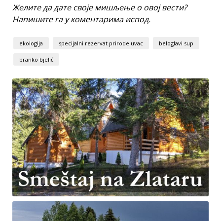
Желите да дате своје мишљење о овој вести?
Напишите га у коментарима испод.
ekologija
specijalni rezervat prirode uvac
beloglavi sup
branko bjelić