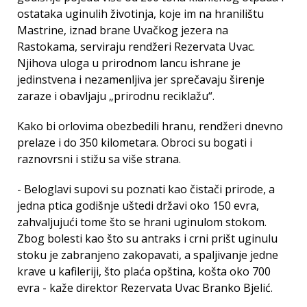
ostataka uginulih životinja, koje im na hranilištu
Mastrine, iznad brane Uvačkog jezera na
Rastokama, serviraju rendžeri Rezervata Uvac.
Njihova uloga u prirodnom lancu ishrane je
jedinstvena i nezamenljiva jer sprečavaju širenje
zaraze i obavljaju „prirodnu reciklažu“.
Kako bi orlovima obezbedili hranu, rendžeri dnevno
prelaze i do 350 kilometara. Obroci su bogati i
raznovrsni i stižu sa više strana.
- Beloglavi supovi su poznati kao čistači prirode, a
jedna ptica godišnje uštedi državi oko 150 evra,
zahvaljujući tome što se hrani uginulom stokom.
Zbog bolesti kao što su antraks i crni prišt uginulu
stoku je zabranjeno zakopavati, a spaljivanje jedne
krave u kafileriji, što plaća opština, košta oko 700
evra - kaže direktor Rezervata Uvac Branko Bjelić.