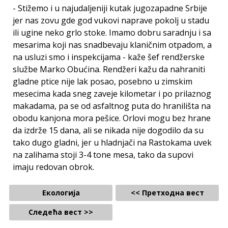
- Stižemo i u najudaljeniji kutak jugozapadne Srbije
jer nas zovu gde god vukovi naprave pokolj u stadu
ili ugine neko grlo stoke. Imamo dobru saradnju i sa
mesarima koji nas snadbevaju klaničnim otpadom, a
na usluzi smo i inspekcijama - kaže šef rendžerske
službe Marko Obućina. Rendžeri kažu da nahraniti
gladne ptice nije lak posao, posebno u zimskim
mesecima kada sneg zaveje kilometar i po prilaznog
makadama, pa se od asfaltnog puta do hranilišta na
obodu kanjona mora pešice. Orlovi mogu bez hrane
da izdrže 15 dana, ali se nikada nije dogodilo da su
tako dugo gladni, jer u hladnjači na Rastokama uvek
na zalihama stoji 3-4 tone mesa, tako da supovi
imaju redovan obrok.
Екологија
<< Претходна вест
Следећа вест >>