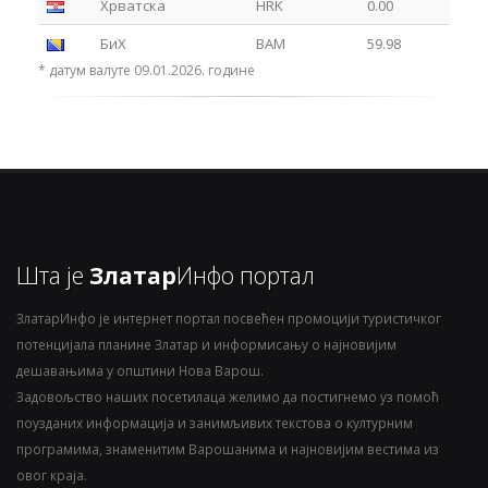
Хрватска
HRK
0.00
БиХ
BAM
59.98
* датум валуте 09.01.2026. године
Шта је
Златар
Инфо портал
ЗлатарИнфо је интернет портал посвећен промоцији туристичког
потенцијала планине Златар и информисању о најновијим
дешавањима у општини Нова Варош.
Задовољство наших посетилаца желимо да постигнемо уз помоћ
поузданих информација и занимљивих текстова о културним
програмима, знаменитим Варошанима и најновијим вестима из
овог краја.