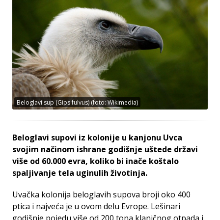
Beloglavi sup (Gips fulvus) (foto: Wikimedia)
Beloglavi supovi iz kolonije u kanjonu Uvca
svojim načinom ishrane godišnje uštede državi
više od 60.000 evra, koliko bi inače koštalo
spaljivanje tela uginulih životinja.
Uvačka kolonija beloglavih supova broji oko 400
ptica i najveća je u ovom delu Evrope. Lešinari
godišnje pojedu više od 200 tona klaničnog otpada i