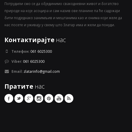
Потрудили смо се да објединимо свакодневни живот и богатство
природе на које асоцира и сам назив ове планине па ће садржаји
бити подједнако занимљив и мештанима као и онима који желе да
нас посете и уживају у свему што Златар има и жели да понуди.
Контактирајте
нас
Телефон:
061 6025300
Viber:
061 6025300
Email:
zlatarinfo@gmail.com
Пратите
нас