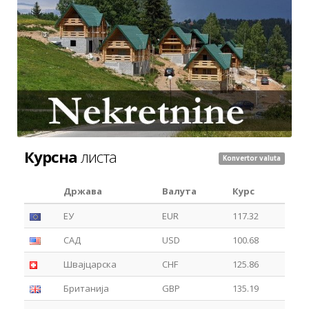
Курсна
листа
Konvertor valuta
Држава
Валута
Курс
ЕУ
EUR
117.32
САД
USD
100.68
Швајцарска
CHF
125.86
Британија
GBP
135.19