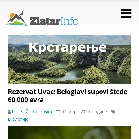
Rezervat Uvac: Beloglavi supovi štede
60.000 evra
blic.rs (Ž. Dulanović)
04. март 2015. године
Екологија