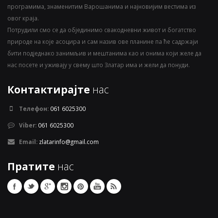
програмима, знаменитим Варошанима и најновијим вестима из
овог краја.
Потрудили смо се да објединимо свакодневни живот и богатство
природе на које асоцира и сам назив ове планине па ће садржаји
бити подједнако занимљив и мештанима као и онима који желе да
нас посете и уживају у свему што Златар има и жели да понуди.
Контактирајте
нас
Телефон:
061 6025300
Viber:
061 6025300
Email:
zlatarinfo@gmail.com
Пратите
нас