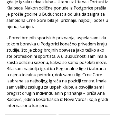
gde je igrala u dva kluba – Utenu iz Utena i Fortuni iz
Klaipede. Nakon odlične ponude iz Podgorice prešla
je prošle godine u Budućnost a odluka da zaigra za
šampiona Crne Gore bila je, priznaje, najbolji potez u
njenoj karijeri.
- Pored brojnih sportskih priznanja, uspela sam i da
tokom boravka u Podgorici konačno privedem kraju
studije, što je zbog brojnih obaveza jako teško ako
ste profesionlni sportista. A u Budućnosti sam imala
zaista odličnu sezonu, kakva se samo poželeti može.
Bila sam najbolja igračica Regionalne lige i izabrana
u njenu idealnu petorku, dok sam u ligi Crne Gore
izabrana za najboljeg igrača na poziciji centra. Imala
sam veliku zaslugu za uspeh kluba, a osvojila sam i
pregršt drugih indivindulanih priznanja – priča Ana
Radović, jedina košarkašica iz Nove Varoši koja gradi
internacionu karijeru.