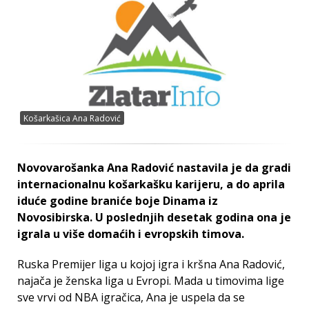
Košarkašica Ana Radović
Novovarošanka Ana Radović nastavila je da gradi
internacionalnu košarkašku karijeru, a do aprila
iduće godine braniće boje Dinama iz
Novosibirska. U poslednjih desetak godina ona je
igrala u više domaćih i evropskih timova.
Ruska Premijer liga u kojoj igra i kršna Ana Radović,
najača je ženska liga u Evropi. Mada u timovima lige
sve vrvi od NBA igračica, Ana je uspela da se