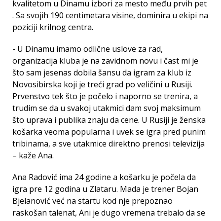
kvalitetom u Dinamu izbori za mesto među prvih pet
. Sa svojih 190 centimetara visine, dominira u ekipi na
poziciji krilnog centra.
- U Dinamu imamo odlične uslove za rad,
organizacija kluba je na zavidnom novu i čast mi je
što sam jesenas dobila šansu da igram za klub iz
Novosibirska koji je treći grad po veličini u Rusiji.
Prvenstvo tek što je počelo i naporno se trenira, a
trudim se da u svakoj utakmici dam svoj maksimum
što uprava i publika znaju da cene. U Rusiji je ženska
košarka veoma popularna i uvek se igra pred punim
tribinama, a sve utakmice direktno prenosi televizija
– kaže Ana.
Ana Radović ima 24 godine a košarku je počela da
igra pre 12 godina u Zlataru. Mada je trener Bojan
Bjelanović već na startu kod nje prepoznao
raskošan talenat, Ani je dugo vremena trebalo da se