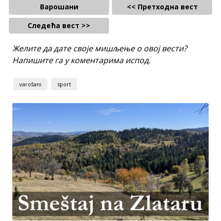
Варошани
<< Претходна вест
Следећа вест >>
Желите да дате своје мишљење о овој вести?
Напишите га у коментарима испод.
varošani
sport