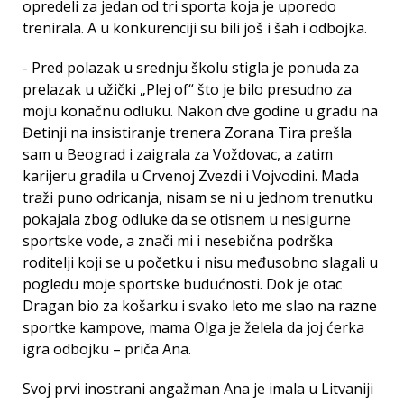
opredeli za jedan od tri sporta koja je uporedo
trenirala. A u konkurenciji su bili još i šah i odbojka.
- Pred polazak u srednju školu stigla je ponuda za
prelazak u užički „Plej of“ što je bilo presudno za
moju konačnu odluku. Nakon dve godine u gradu na
Đetinji na insistiranje trenera Zorana Tira prešla
sam u Beograd i zaigrala za Voždovac, a zatim
karijeru gradila u Crvenoj Zvezdi i Vojvodini. Mada
traži puno odricanja, nisam se ni u jednom trenutku
pokajala zbog odluke da se otisnem u nesigurne
sportske vode, a znači mi i nesebična podrška
roditelji koji se u početku i nisu međusobno slagali u
pogledu moje sportske budućnosti. Dok je otac
Dragan bio za košarku i svako leto me slao na razne
sportke kampove, mama Olga je želela da joj ćerka
igra odbojku – priča Ana.
Svoj prvi inostrani angažman Ana je imala u Litvaniji