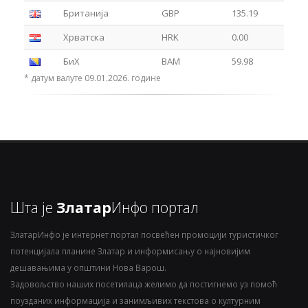
Британија
GBP
135.19
Хрватска
HRK
0.00
БиХ
BAM
59.98
* датум валуте 09.01.2026. године
Шта је
Златар
Инфо портал
ЗлатарИнфо је интернет портал посвећен промоцији туристичког
потенцијала планине Златар и информисању о најновијим
дешавањима у општини Нова Варош.
Задовољство наших посетилаца желимо да постигнемо уз помоћ
поузданих информација и занимљивих текстова о културним