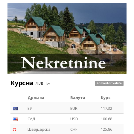
Курсна
листа
Konvertor valuta
Држава
Валута
Курс
ЕУ
EUR
117.32
САД
USD
100.68
Швајцарска
CHF
125.86