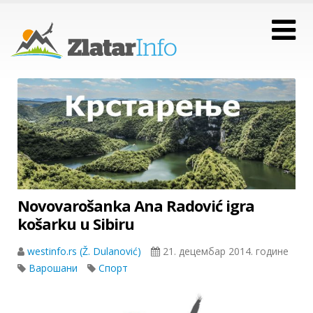
Novovarošanka Ana Radović igra
košarku u Sibiru
westinfo.rs (Ž. Dulanović)
21. децембар 2014. године
Варошани
Спорт