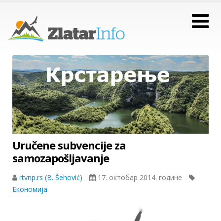
Uručene subvencije za
samozapošljavanje
rtvnp.rs (B. Šehović)
17. октобар 2014. године
Економија