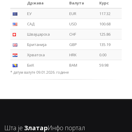
Држава
Валута
Курс
ЕУ
EUR
117.32
САД
USD
100.68
Швајцарска
CHF
125.86
Британија
GBP
135.19
Хрватска
HRK
0.00
БиХ
BAM
59.98
* датум валуте 09.01.2026. године
Шта је
Златар
Инфо портал