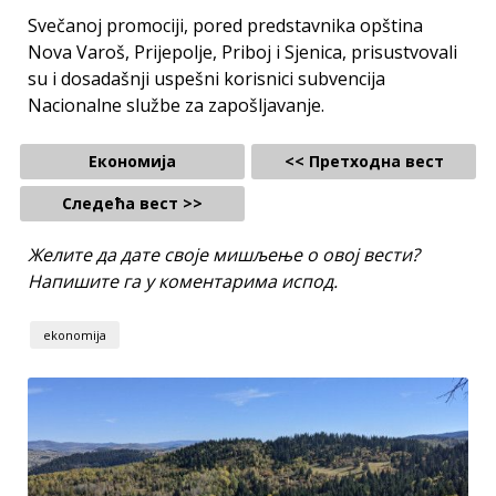
Svečanoj promociji, pored predstavnika opština
Nova Varoš, Prijepolje, Priboj i Sjenica, prisustvovali
su i dosadašnji uspešni korisnici subvencija
Nacionalne službe za zapošljavanje.
Економија
<< Претходна вест
Следећа вест >>
Желите да дате своје мишљење о овој вести?
Напишите га у коментарима испод.
ekonomija