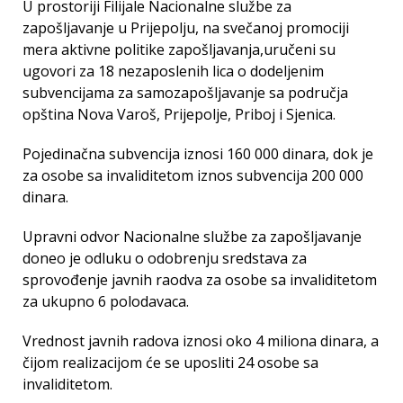
U prostoriji Filijale Nacionalne službe za
zapošljavanje u Prijepolju, na svečanoj promociji
mera aktivne politike zapošljavanja,uručeni su
ugovori za 18 nezaposlenih lica o dodeljenim
subvencijama za samozapošljavanje sa područja
opština Nova Varoš, Prijepolje, Priboj i Sjenica.
Pojedinačna subvencija iznosi 160 000 dinara, dok je
za osobe sa invaliditetom iznos subvencija 200 000
dinara.
Upravni odvor Nacionalne službe za zapošljavanje
doneo je odluku o odobrenju sredstava za
sprovođenje javnih raodva za osobe sa invaliditetom
za ukupno 6 polodavaca.
Vrednost javnih radova iznosi oko 4 miliona dinara, a
čijom realizacijom će se uposliti 24 osobe sa
invaliditetom.