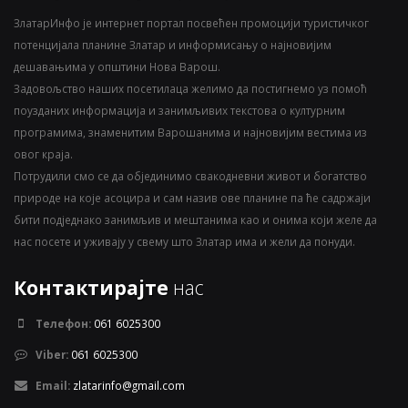
ЗлатарИнфо је интернет портал посвећен промоцији туристичког
потенцијала планине Златар и информисању о најновијим
дешавањима у општини Нова Варош.
Задовољство наших посетилаца желимо да постигнемо уз помоћ
поузданих информација и занимљивих текстова о културним
програмима, знаменитим Варошанима и најновијим вестима из
овог краја.
Потрудили смо се да објединимо свакодневни живот и богатство
природе на које асоцира и сам назив ове планине па ће садржаји
бити подједнако занимљив и мештанима као и онима који желе да
нас посете и уживају у свему што Златар има и жели да понуди.
Контактирајте
нас
Телефон:
061 6025300
Viber:
061 6025300
Email:
zlatarinfo@gmail.com