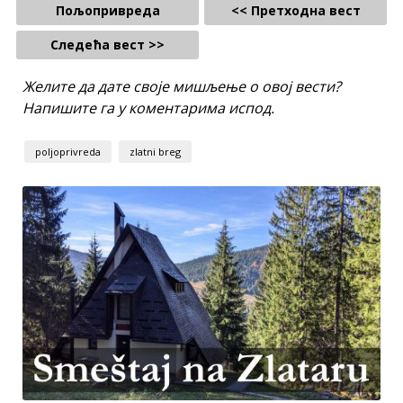
Пољопривреда
<< Претходна вест
Следећа вест >>
Желите да дате своје мишљење о овој вести?
Напишите га у коментарима испод.
poljoprivreda
zlatni breg