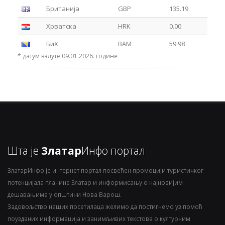
Британија
GBP
135.19
Хрватска
HRK
0.00
БиХ
BAM
59.98
* датум валуте 09.01.2026. године
Шта је
Златар
Инфо портал
ЗлатарИнфо је интернет портал посвећен промоцији туристичког
потенцијала планине Златар и информисању о најновијим
дешавањима у општини Нова Варош.
Задовољство наших посетилаца желимо да постигнемо уз помоћ
поузданих информација и занимљивих текстова о културним