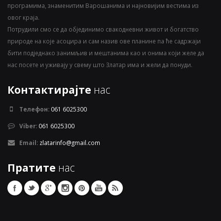
програмима, знаменитим Варошанима и најновијим вестима из
овог краја.
Потрудили смо се да објединимо свакодневни живот и богатство
природе на које асоцира и сам назив ове планине па ће садржаји
бити подједнако занимљив и мештанима као и онима који желе да
нас посете и уживају у свему што Златар има и жели да понуди.
Контактирајте
нас
Телефон:
061 6025300
Viber:
061 6025300
Email:
zlatarinfo@gmail.com
Пратите
нас