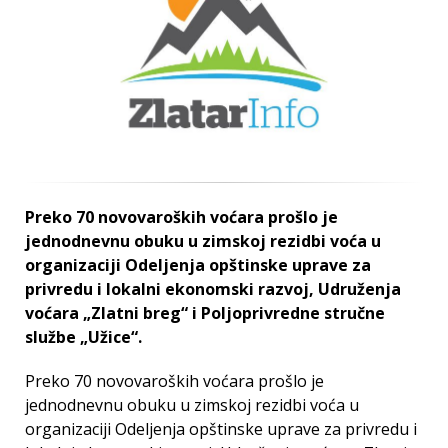
Preko 70 novovaroških voćara prošlo je
jednodnevnu obuku u zimskoj rezidbi voća u
organizaciji Odeljenja opštinske uprave za
privredu i lokalni ekonomski razvoj, Udruženja
voćara „Zlatni breg“ i Poljoprivredne stručne
službe „Užice“.
Preko 70 novovaroških voćara prošlo je
jednodnevnu obuku u zimskoj rezidbi voća u
organizaciji Odeljenja opštinske uprave za privredu i