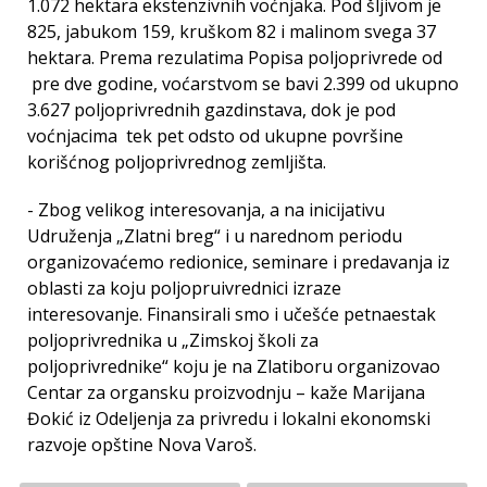
1.072 hektara ekstenzivnih voćnjaka. Pod šljivom je
825, jabukom 159, kruškom 82 i malinom svega 37
hektara. Prema rezulatima Popisa poljoprivrede od
pre dve godine, voćarstvom se bavi 2.399 od ukupno
3.627 poljoprivrednih gazdinstava, dok je pod
voćnjacima tek pet odsto od ukupne površine
korišćnog poljoprivrednog zemljišta.
- Zbog velikog interesovanja, a na inicijativu
Udruženja „Zlatni breg“ i u narednom periodu
organizovaćemo redionice, seminare i predavanja iz
oblasti za koju poljopruivrednici izraze
interesovanje. Finansirali smo i učešće petnaestak
poljoprivrednika u „Zimskoj školi za
poljoprivrednike“ koju je na Zlatiboru organizovao
Centar za organsku proizvodnju – kaže Marijana
Đokić iz Odeljenja za privredu i lokalni ekonomski
razvoje opštine Nova Varoš.