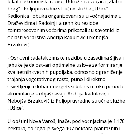
lokalni ekonomski razvoj, Udruženja voćara „Zlatni
breg“ i Poljoprivredne stručne službe „Užice“.
Radionica i obuka organizovani su u voćnajacima u
Draževićima i Radoinji, a tehniku rezidbe
zainteresovanim voćarima prikazali su savetnici iz
oblasti voćarstva Andrija Radulović i Nebojša
Brzaković.
- Osnovni zadatak zimske rezidbe u zasadima šljiva i
jabuke je da ostvari optimalne uslove za formiranje
kvalitetnih cvetnih pupoljaka, odnosno ograničenje
trajanja vegetativnog rasta, puno i direktno
osvetljenje i dobar energetski bilans u toku perioda
akumulacije – objašnavaju Andrija Radulović i
Nebojša Brzaković iz Poljopruvredne stručne službe
„Užice“.
U opštini Nova Varoš, inače, pod voćnjacima je 1.178
hektara, od čega je svega 107 hektara plantažnih i