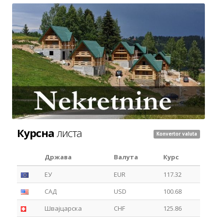
Курсна
листа
Konvertor valuta
Држава
Валута
Курс
ЕУ
EUR
117.32
САД
USD
100.68
Швајцарска
CHF
125.86