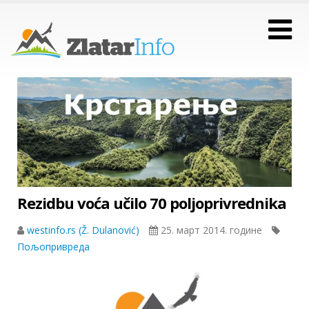
Rezidbu voća učilo 70 poljoprivrednika
westinfo.rs (Ž. Dulanović)
25. март 2014. године
Пољопривреда