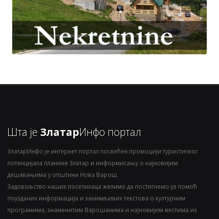
Шта је
Златар
Инфо портал
ЗлатарИнфо је интернет портал посвећен промоцији туристичког
потенцијала планине Златар и информисању о најновијим
дешавањима у општини Нова Варош.
Задовољство наших посетилаца желимо да постигнемо уз помоћ
поузданих информација и занимљивих текстова о културним
програмима, знаменитим Варошанима и најновијим вестима из