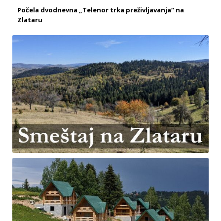
Počela dvodnevna „Telenor trka preživljavanja“ na
Zlataru