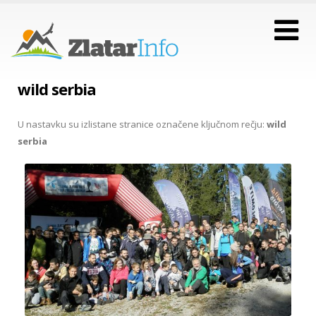
wild serbia
U nastavku su izlistane stranice označene ključnom rečju:
wild
serbia