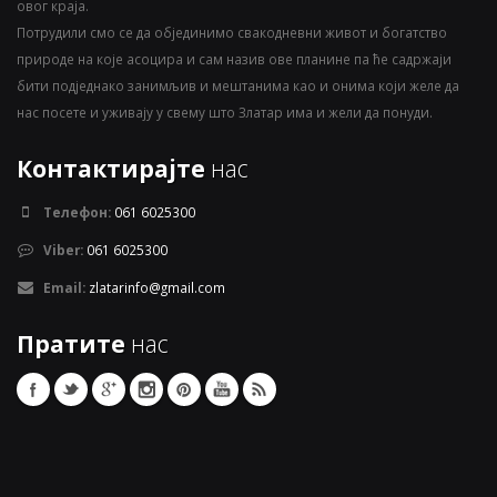
овог краја.
Потрудили смо се да објединимо свакодневни живот и богатство
природе на које асоцира и сам назив ове планине па ће садржаји
бити подједнако занимљив и мештанима као и онима који желе да
нас посете и уживају у свему што Златар има и жели да понуди.
Контактирајте
нас
Телефон:
061 6025300
Viber:
061 6025300
Email:
zlatarinfo@gmail.com
Пратите
нас