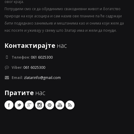
овог краја.
Потрудили смо се да објединимо свакодневни живот и богатство
природе на које асоцира и сам назив ове планине па ће садржаји
бити подједнако занимљив и мештанима као и онима који желе да
нас посете и уживају у свему што Златар има и жели да понуди.
Контактирајте
нас
Телефон:
061 6025300
Viber:
061 6025300
Email:
zlatarinfo@gmail.com
Пратите
нас