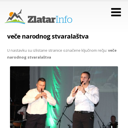
veče narodnog stvaralaštva
U nastavku su izlistane stranice označene ključnom rečju:
veče
narodnog stvaralaštva