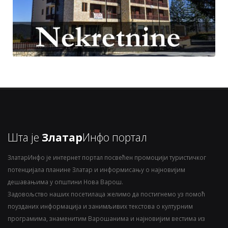
Шта је
Златар
Инфо портал
ЗлатарИнфо је интернет портал посвећен промоцији туристичког
потенцијала планине Златар и информисању о најновијим
дешавањима у општини Нова Варош.
Задовољство наших посетилаца желимо да постигнемо уз помоћ
поузданих информација и занимљивих текстова о културним
програмима, знаменитим Варошанима и најновијим вестима из