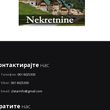
онтактирајте
нас
Телефон:
061 6025300
Viber:
061 6025300
Email:
zlatarinfo@gmail.com
ратите
нас