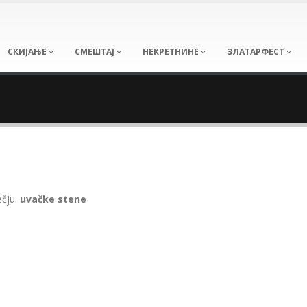
СКИЈАЊЕ
СМЕШТАЈ
НЕКРЕТНИНЕ
ЗЛАТАРФЕСТ
ečju:
uvačke stene