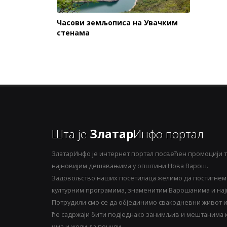
Часови земљописа на Увачким
стенама
Шта је
Златар
Инфо портал
ЗлатарИнфо је интернет портал посвећен промоцији т
најновијим дешавањима у општини Нова Варош.
Задовољство наших посетилаца желимо да постигнемо
културним програмима, знаменитим Варошанима и најн
Потрудили смо се да објединимо свакодневни живот и 
ће садржаји бити подједнако занимљив и мештанима ка
има и жели да понуди.