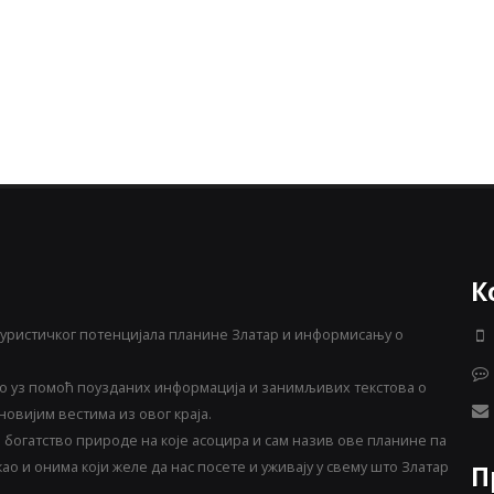
К
уристичког потенцијала планине Златар и информисању о
 уз помоћ поузданих информација и занимљивих текстова о
овијим вестима из овог краја.
богатство природе на које асоцира и сам назив ове планине па
о и онима који желе да нас посете и уживају у свему што Златар
П