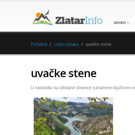
ИНФО
Početna
Lista oznaka
uvačke stene
uvačke stene
U nastavku su izlistane stranice označene ključnom r