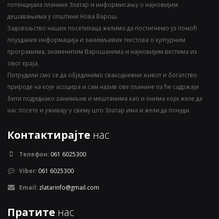
потенцијала планине Златар и информисању о најновијим
дешавањима у општини Нова Варош.
Задовољство наших посетилаца желимо да постигнемо уз помоћ
поузданих информација и занимљивих текстова о културним
програмима, знаменитим Варошанима и најновијим вестима из
овог краја.
Потрудили смо се да објединимо свакодневни живот и богатство
природе на које асоцира и сам назив ове планине па ће садржаји
бити подједнако занимљив и мештанима као и онима који желе да
нас посете и уживају у свему што Златар има и жели да понуди.
Контактирајте
нас
Телефон:
061 6025300
Viber:
061 6025300
Email:
zlatarinfo@gmail.com
Пратите
нас