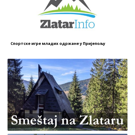
Спортске игре младих одржане у Пријепољу