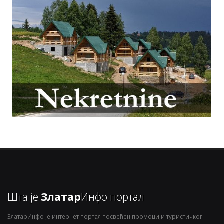
Шта је
Златар
Инфо портал
ЗлатарИнфо је интернет портал посвећен промоцији туристичког