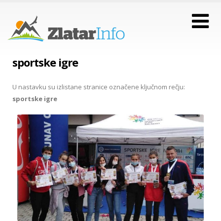
sportske igre
U nastavku su izlistane stranice označene ključnom rečju:
sportske igre