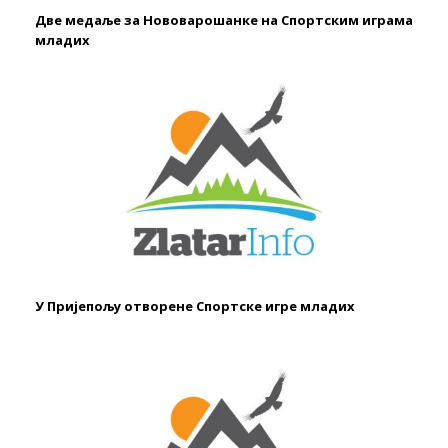
Две медаље за Нововарошанке на Спортским играма
младих
У Пријепољу отворене Спортске игре младих