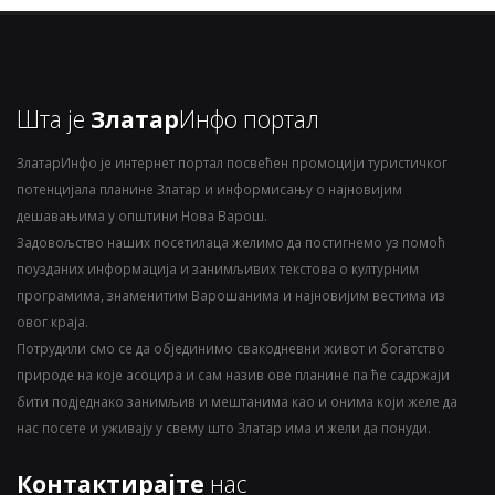
Шта је
Златар
Инфо портал
ЗлатарИнфо је интернет портал посвећен промоцији туристичког
потенцијала планине Златар и информисању о најновијим
дешавањима у општини Нова Варош.
Задовољство наших посетилаца желимо да постигнемо уз помоћ
поузданих информација и занимљивих текстова о културним
програмима, знаменитим Варошанима и најновијим вестима из
овог краја.
Потрудили смо се да објединимо свакодневни живот и богатство
природе на које асоцира и сам назив ове планине па ће садржаји
бити подједнако занимљив и мештанима као и онима који желе да
нас посете и уживају у свему што Златар има и жели да понуди.
Контактирајте
нас