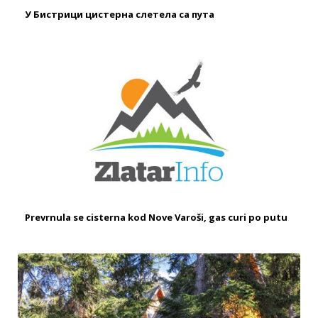
У Бистрици цистерна слетела са пута
Prevrnula se cisterna kod Nove Varoši, gas curi po putu