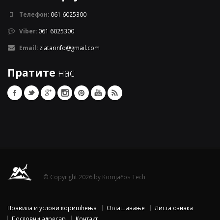
Телефон:
061 6025300
Viber:
061 6025300
Email:
zlatarinfo@gmail.com
Пратите
нас
© Copyright 2026 by Kornjačos Tech
Правила и услови коришћења
Оглашавање
Листа ознака
Пословни адресар
Контакт