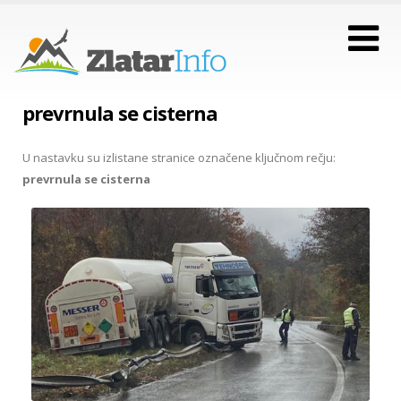
prevrnula se cisterna
U nastavku su izlistane stranice označene ključnom rečju:
prevrnula se cisterna