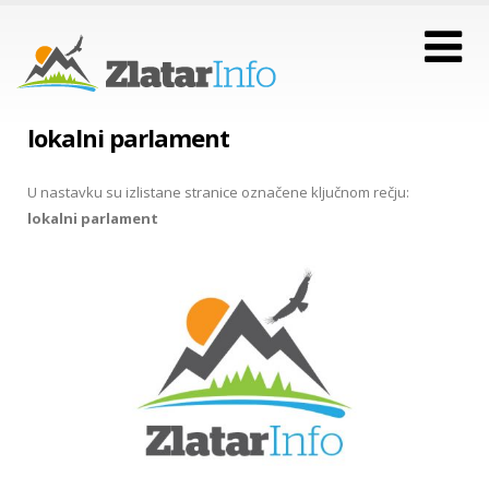
lokalni parlament
U nastavku su izlistane stranice označene ključnom rečju:
lokalni parlament