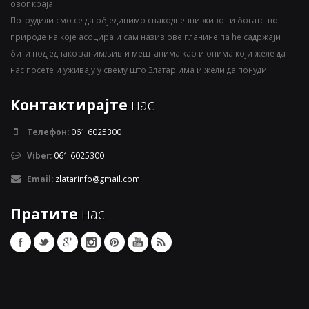
овог краја.
Потрудили смо се да објединимо свакодневни живот и богатство
природе на које асоцира и сам назив ове планине па ће садржаји
бити подједнако занимљив и мештанима као и онима који желе да
нас посете и уживају у свему што Златар има и жели да понуди.
Контактирајте
нас
Телефон:
061 6025300
Viber:
061 6025300
Email:
zlatarinfo@gmail.com
Пратите
нас