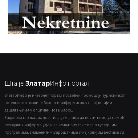
Шта је
Златар
Инфо портал
ЗлатарИнфо је интернет портал посвећен промоцији туристичког
потенцијала планине Златар и информисању о најновијим
дешавањима у општини Нова Варош.
Задовољство наших посетилаца желимо да постигнемо уз помоћ
поузданих информација и занимљивих текстова о културним
програмима, знаменитим Варошанима и најновијим вестима из