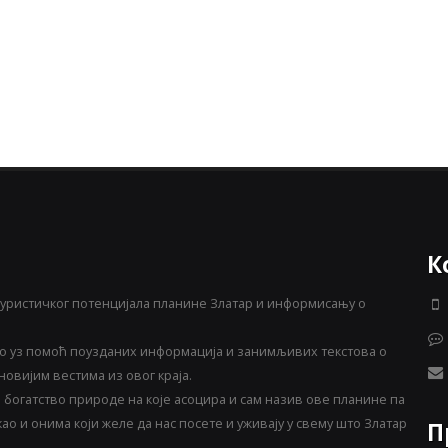
К
уристичког потенцијала планине Златар и информисању о
 уз помоћ поузданих информација и занимљивих текстова о
овијим вестима из овог краја.
богатство природе на које асоцира и сам назив ове планине па
о и онима који желе да нас посете и уживају у свему што Златар
П