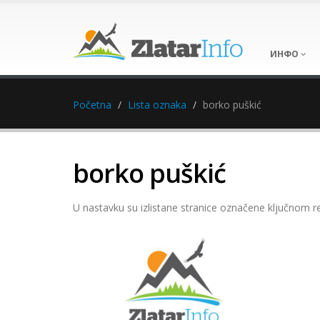
ИНФО
Početna
Lista oznaka
borko puškić
borko puškić
U nastavku su izlistane stranice označene ključnom r