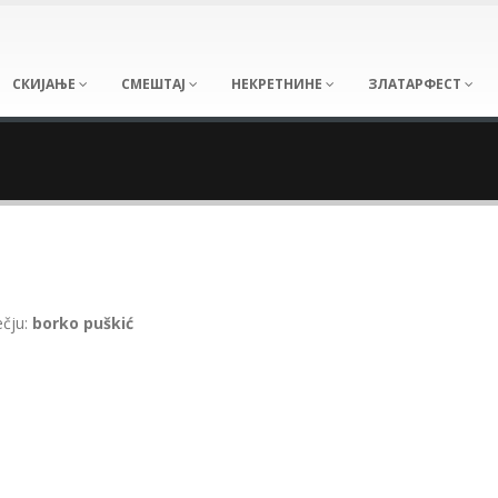
СКИЈАЊЕ
СМЕШТАЈ
НЕКРЕТНИНЕ
ЗЛАТАРФЕСТ
ečju:
borko puškić