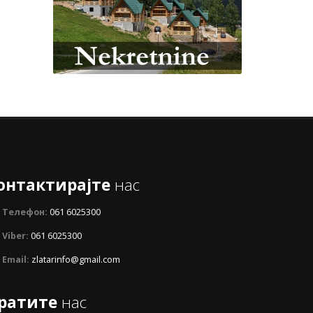
онтактирајте
нас
Телефон:
061 6025300
Viber:
061 6025300
Email:
zlatarinfo@gmail.com
ратите
нас