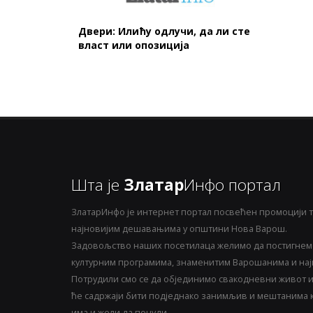
Двери: Илићу одлучи, да ли сте
власт или опозиција
Шта је
Златар
Инфо портал
ЗлатарИнфо је интернет портал посвећен промоцији т
најновијим дешавањима у општини Нова Варош.
Задовољство наших посетилаца желимо да постигнемо
културним програмима, знаменитим Варошанима и најн
Потрудили смо се да објединимо свакодневни живот и 
ће садржаји бити подједнако занимљив и мештанима ка
има и жели да понуди.