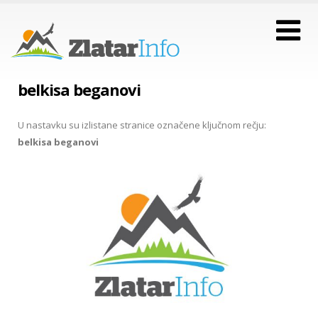
belkisa beganovi
U nastavku su izlistane stranice označene ključnom rečju:
belkisa beganovi