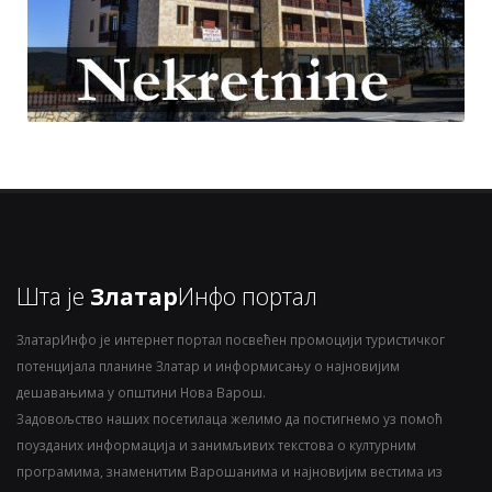
Шта је
Златар
Инфо портал
ЗлатарИнфо је интернет портал посвећен промоцији туристичког
потенцијала планине Златар и информисању о најновијим
дешавањима у општини Нова Варош.
Задовољство наших посетилаца желимо да постигнемо уз помоћ
поузданих информација и занимљивих текстова о културним
програмима, знаменитим Варошанима и најновијим вестима из