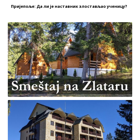
Пријепоље: Да ли је наставник злостављао ученицу?