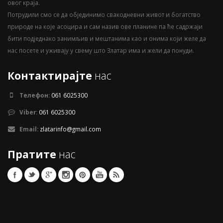
овог краја.
Потрудили смо се да објединимо свакодневни живот и богатство
природе на које асоцира и сам назив ове планине па ће садржаји
бити подједнако занимљив и мештанима као и онима који желе да
нас посете и уживају у свему што Златар има и жели да понуди.
Контактирајте
нас
Телефон:
061 6025300
Viber:
061 6025300
Email:
zlatarinfo@gmail.com
Пратите
нас