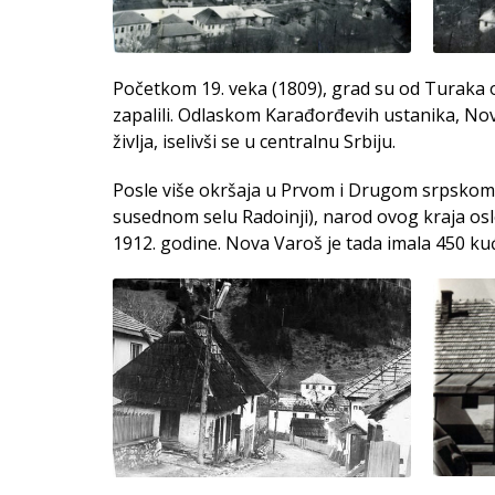
Početkom 19. veka (1809), grad su od Turaka o
zapalili. Odlaskom Karađorđevih ustanika, Nov
življa, iselivši se u centralnu Srbiju.
Posle više okršaja u Prvom i Drugom srpskom,
susednom selu Radoinji), narod ovog kraja o
1912. godine. Nova Varoš je tada imala 450 kuć