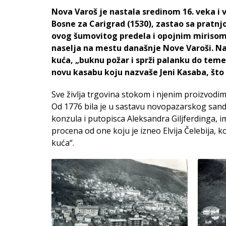
Nova Varoš je nastala sredinom 16. veka i v
Bosne za Carigrad (1530), zastao sa pratnj
ovog šumovitog predela i opojnim mirisom 
naselja na mestu današnje Nove Varoši. Naz
kuća, „buknu požar i sprži palanku do temelj
novu kasabu koju nazvaše Jeni Kasaba, što
Sve življa trgovina stokom i njenim proizvodima
Od 1776 bila je u sastavu novopazarskog san
konzula i putopisca Aleksandra Giljferdinga, ima
procena od one koju je izneo Elvija Čelebija, k
kuća“.