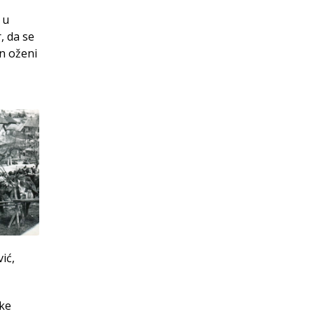
 u
, da se
in oženi
ić,
čke