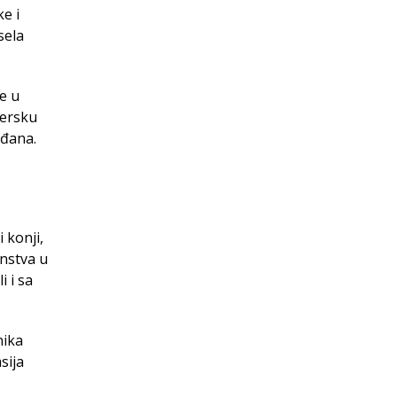
e i
sela
e u
tersku
ađana.
 konji,
anstva u
 i sa
nika
sija