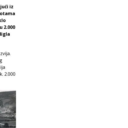
ći iz
epotama
klo
u 2.000
digla
zvija.
og
ija
k. 2.000