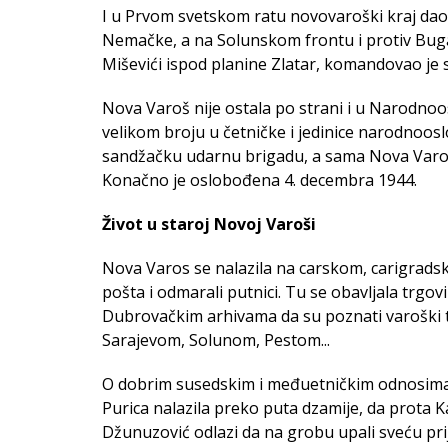
I u Prvom svetskom ratu novovaroški kraj dao j
Nemačke, a na Solunskom frontu i protiv Bugar
Miševići ispod planine Zlatar, komandovao j
Nova Varoš nije ostala po strani i u Narodno
velikom broju u četničke i jedinice narodnoos
sandžačku udarnu brigadu, a sama Nova Varoš 
Konačno je oslobođena 4. decembra 1944.
Život u staroj Novoj Varoši
Nova Varos se nalazila na carskom, carigradsk
pošta i odmarali putnici. Tu se obavljala trg
Dubrovačkim arhivama da su poznati varoški tr
Sarajevom, Solunom, Pestom...
O dobrim susedskim i međuetničkim odnosima s
Purica nalazila preko puta dzamije, da prota 
Džunuzović odlazi da na grobu upali sveću prij