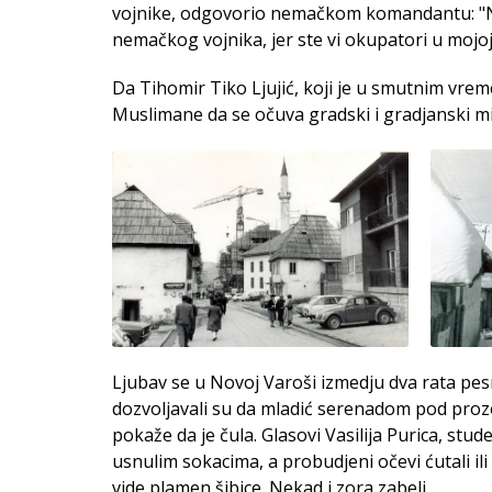
vojnike, odgovorio nemačkom komandantu: "Nis
nemačkog vojnika, jer ste vi okupatori u mojoj 
Da Tihomir Tiko Ljujić, koji je u smutnim vre
Muslimane da se očuva gradski i gradjanski mi
Ljubav se u Novoj Varoši izmedju dva rata pes
dozvoljavali su da mladić serenadom pod prozor
pokaže da je čula. Glasovi Vasilija Purica, stud
usnulim sokacima, a probudjeni očevi ćutali ili
vide plamen šibice. Nekad i zora zabeli...