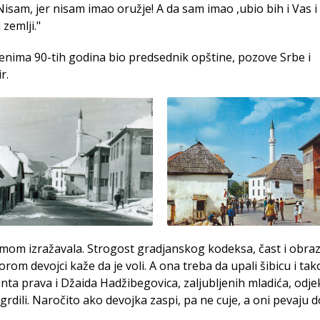
am, jer nisam imao oružje! A da sam imao ,ubio bih i Vas i
zemlji."
menima 90-tih godina bio predsednik opštine, pozove Srbe i
r.
mom izražavala. Strogost gradjanskog kodeksa, čast i obraz
om devojci kaže da je voli. A ona treba da upali šibicu i tak
enta prava i Džaida Hadžibegovica, zaljubljenih mladića, odjek
 grdili. Naročito ako devojka zaspi, pa ne cuje, a oni pevaju 