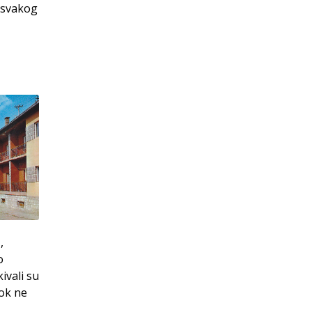
 svakog
,
o
ivali su
dok ne