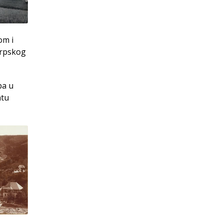
om i
srpskog
ba u
atu