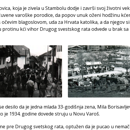
ica, koja je zivela u Stambolu dodje i završi svoj životni vek
 čuvene varoške porodice, da popov unuk oženi hodžinu kćer
s očevim blagoslovom, uda za Hrvata katolika, a da njegov s
u protinu kći vihor Drugog svestskog rata odvede u brak sa
e desilo da je jedna mlada 33-godišnja zena, Mila Borisavljev
o je 1934. godine dovede struju u Novu Varoš.
štine pre Drugog svetskog rata, optužen da je pucao u nema