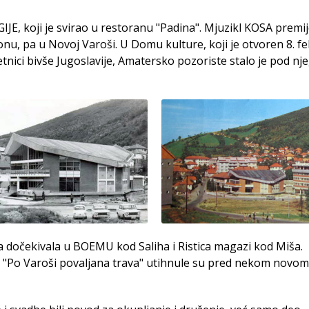
IJE, koji je svirao u restoranu "Padina". Mjuzikl KOSA premi
u, pa u Novoj Varoši. U Domu kulture, koji je otvoren 8. f
tnici bivše Jugoslavije, Amatersko pozoriste stalo je pod nj
 dočekivala u BOEMU kod Saliha i Ristica magazi kod Miša.
 i "Po Varoši povaljana trava" utihnule su pred nekom novom