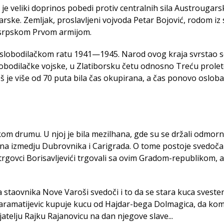
e veliki doprinos pobedi protiv centralnih sila Austrougarsk
ske. Zemljak, proslavljeni vojvoda Petar Bojović, rodom iz 
e srpskom Prvom armijom.
oslobodilačkom ratu 1941—1945. Narod ovog kraja svrstao s
lobodilačke vojske, u Zlatiborsku četu odnosno Treću prole
je više od 70 puta bila čas okupirana, a čas ponovo oslob
om drumu. U njoj je bila mezilhana, gde su se držali odmorni
ovina izmedju Dubrovnika i Carigrada. O tome postoje svedoč
govci Borisavljevići trgovali sa ovim Gradom-republikom, ali
taovnika Nove Varoši svedoči i to da se stara kuca sveste
Karamatijevic kupuje kucu od Hajdar-bega Dolmagica, da kom
atelju Rajku Rajanovicu na dan njegove slave...