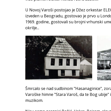
U Novoj Varoši postojao je Džez orkestar ELEG
izveden u Beogradu, gostovao je prvo u London
1969. godine, gostovali su brojni vrhunski ume
okrilje...
Šmrcalo se nad sudbinom "Hasanaginice", zora
Varoške himne "Stara Varoš, da te Bog ubije"
muzikom.