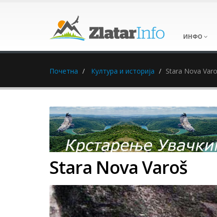
ИНФО
Почетна
Култура и историја
Stara Nova Var
Stara Nova Varoš