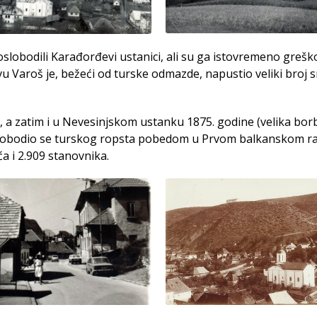
slobodili Karađorđevi ustanici, ali su ga istovremeno grešk
u Varoš je, bežeći od turske odmazde, napustio veliki broj 
 a zatim i u Nevesinjskom ustanku 1875. godine (velika bor
slobodio se turskog ropsta pobedom u Prvom balkanskom r
a i 2.909 stanovnika.