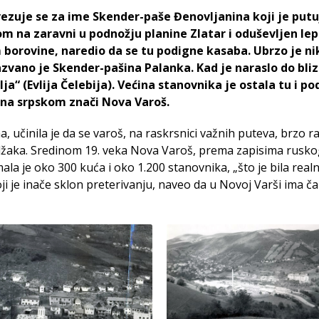
ezuje se za ime Skender-paše Đenovljanina koji je putuju
om na zaravni u podnožju planine Zlatar i oduševljen l
borovine, naredio da se tu podigne kasaba. Ubrzo je ni
vano je Skender-pašina Palanka. Kad je naraslo do bliz
a“ (Evlija Čelebija). Većina stanovnika je ostala tu i po
 na srpskom znači Nova Varoš.
, učinila je da se varoš, na raskrsnici važnih puteva, brzo ra
džaka. Sredinom 19. veka Nova Varoš, prema zapisima rusk
la je oko 300 kuća i oko 1.200 stanovnika, „što je bila realn
oji je inače sklon preterivanju, naveo da u Novoj Varši ima ča