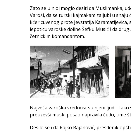
Zato se u njoj moglo desiti da Muslimanka, udov
Varoši, da se turski kajmakam zaljubi u snaju
kćer cuvenog prote Jevstatija Karamatijevica, 
lepoticu varoške doline Šefku Musić i da drug
četnickim komandantom.
Najveća varoška vrednost su njeni ljudi. Tako s
preuzevši muski posao napravila čudo, time št
Desilo se i da Rajko Rajanović, presdenik op