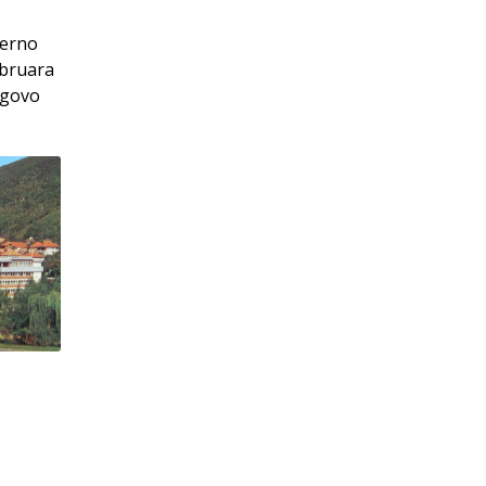
jerno
ebruara
egovo