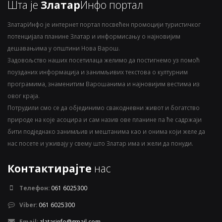
Шта је
Златар
Инфо портал
ЗлатарИнфо је интернет портал посвећен промоцији туристичког
потенцијала планине Златар и информисању о најновијим
дешавањима у општини Нова Варош.
Задовољство наших посетилаца желимо да постигнемо уз помоћ
поузданих информација и занимљивих текстова о културним
програмима, знаменитим Варошанима и најновијим вестима из
овог краја.
Потрудили смо се да објединимо свакодневни живот и богатство
природе на које асоцира и сам назив ове планине па ће садржаји
бити подједнако занимљив и мештанима као и онима који желе да
нас посете и уживају у свему што Златар има и жели да понуди.
Контактирајте
нас
Телефон:
061 6025300
Viber:
061 6025300
Email:
zlatarinfo@gmail.com