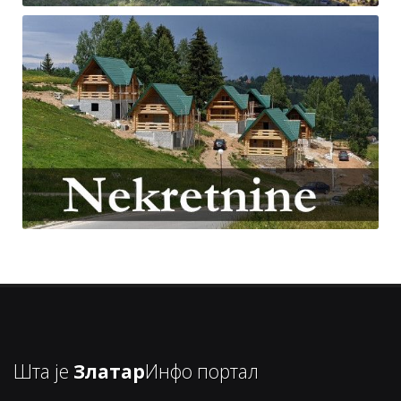
Шта је
Златар
Инфо портал