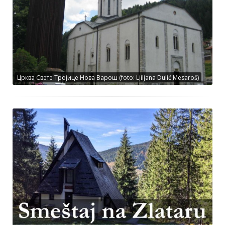
Црква Свете Тројице Нова Варош (foto: Ljiljana Dulić Mesaroš)