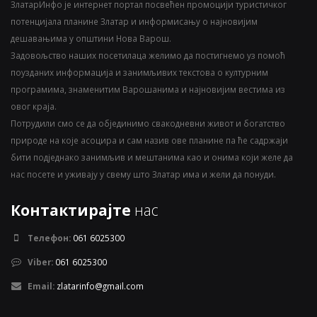
ЗлатарИнфо је интернет портал посвећен промоцији туристичког
потенцијала планине Златар и информисању о најновијим
дешавањима у општини Нова Варош.
Задовољство наших посетилаца желимо да постигнемо уз помоћ
поузданих информација и занимљивих текстова о културним
програмима, знаменитим Варошанима и најновијим вестима из
овог краја.
Потрудили смо се да објединимо свакодневни живот и богатство
природе на које асоцира и сам назив ове планине па ће садржаји
бити подједнако занимљив и мештанима као и онима који желе да
нас посете и уживају у свему што Златар има и жели да понуди.
Контактирајте
нас
Телефон:
061 6025300
Viber:
061 6025300
Email:
zlatarinfo@gmail.com