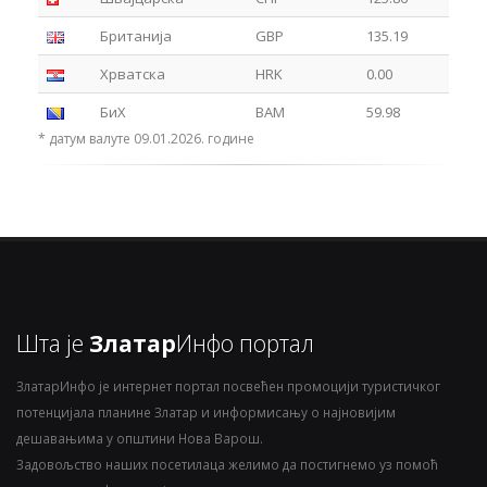
Британија
GBP
135.19
Хрватска
HRK
0.00
БиХ
BAM
59.98
* датум валуте 09.01.2026. године
Шта је
Златар
Инфо портал
ЗлатарИнфо је интернет портал посвећен промоцији туристичког
потенцијала планине Златар и информисању о најновијим
дешавањима у општини Нова Варош.
Задовољство наших посетилаца желимо да постигнемо уз помоћ