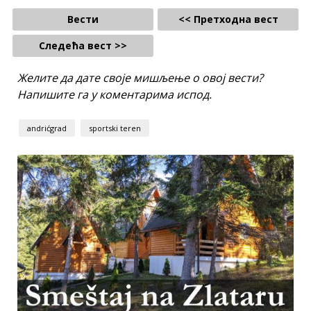
Вести
<< Претходна вест
Следећа вест >>
Желите да дате своје мишљење о овој вести?
Напишите га у коментарима испод.
andrićgrad
sportski teren