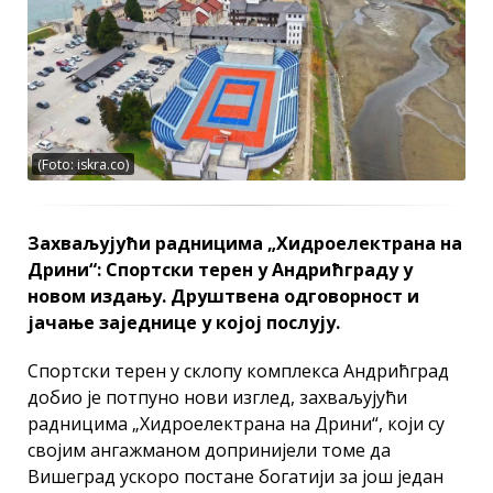
(Foto: iskra.co)
Захваљујући радницима „Хидроелектрана на
Дрини“: Спортски терен у Андрићграду у
новом издању. Друштвена одговорност и
јачање заједнице у којој послују.
Спортски терен у склопу комплекса Андрићград
добио је потпуно нови изглед, захваљујући
радницима „Хидроелектрана на Дрини“, који су
својим ангажманом допринијели томе да
Вишеград ускоро постане богатији за још један