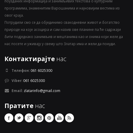
поузданих информација и занимљивих текстова о културним
програмима, знаменитим Варошанима и најновијим вестима из
овог краја.
Потрудили смо се да објединимо свакодневни живот и богатство
природе на које асоцира и сам назив ове планине па ће садржаји
бити подједнако занимљив и мештанима као и онима који желе да
нас посете и уживају у свему што Златар има и жели да понуди.
Контактирајте
нас
Телефон:
061 6025300
Viber:
061 6025300
Email:
zlatarinfo@gmail.com
Пратите
нас