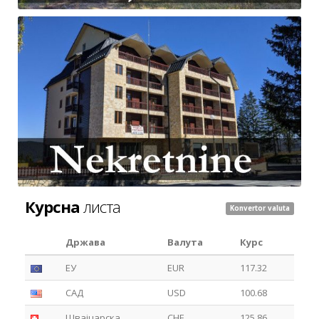
Курсна
листа
Konvertor valuta
Држава
Валута
Курс
ЕУ
EUR
117.32
САД
USD
100.68
Швајцарска
CHF
125.86