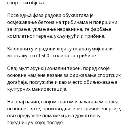
спортски објекат.
Посљедња фаза радова обухватала је
освјежавање бетона на трибинама и површини
за играње, уклањање неравнина, те фарбање
комплетног терена, укључујући и трибине.
Завршни су и радови који су подразумијевали
монтажу око 1.500 столица за трибине.
Овај мултифункционални терен, поред своје
основне намјене везане за одржавање спортских
догађаја, послужиће и као мјесто обиљежавања
културних манифестација.
На овај начин, својом снагом и залагањем поред
основне сврхе, производње електричне енергије,
ово предузеће помаже и јача друштвену
заједницу у којој послује.