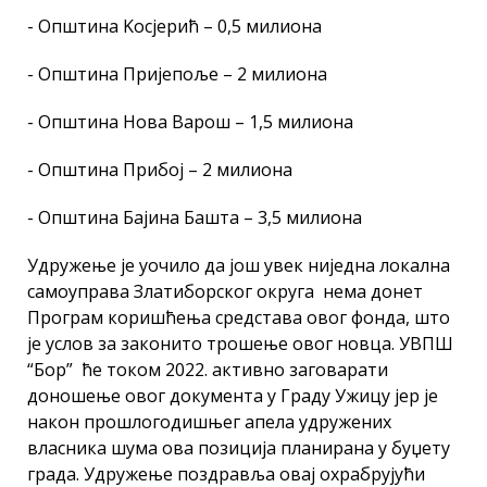
- Општина Kосјерић – 0,5 милиона
- Општина Пријепоље – 2 милиона
- Општина Нова Варош – 1,5 милиона
- Општина Прибој – 2 милиона
- Општина Бајина Башта – 3,5 милиона
Удружење је уочило да још увек ниједна локална
самоуправа Златиборског округа нема донет
Програм коришћења средстава овог фонда, што
је услов за законито трошење овог новца. УВПШ
“Бор” ће током 2022. активно заговарати
доношење овог документа у Граду Ужицу јер је
након прошлогодишњег апела удружених
власника шума ова позиција планирана у буџету
града. Удружење поздравља овај охрабрујући