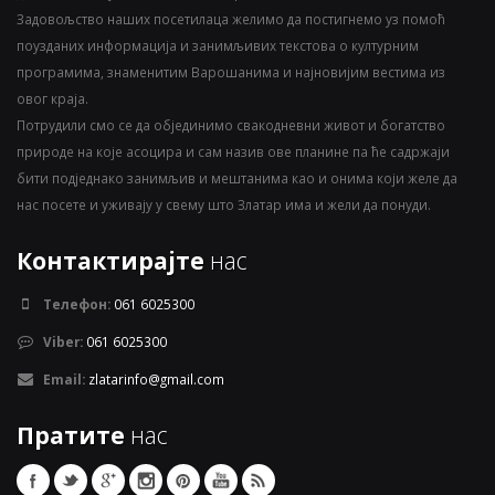
Задовољство наших посетилаца желимо да постигнемо уз помоћ
поузданих информација и занимљивих текстова о културним
програмима, знаменитим Варошанима и најновијим вестима из
овог краја.
Потрудили смо се да објединимо свакодневни живот и богатство
природе на које асоцира и сам назив ове планине па ће садржаји
бити подједнако занимљив и мештанима као и онима који желе да
нас посете и уживају у свему што Златар има и жели да понуди.
Контактирајте
нас
Телефон:
061 6025300
Viber:
061 6025300
Email:
zlatarinfo@gmail.com
Пратите
нас