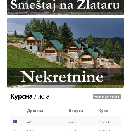
Курсна
листа
Konvertor valuta
Држава
Валута
Курс
ЕУ
EUR
117.32