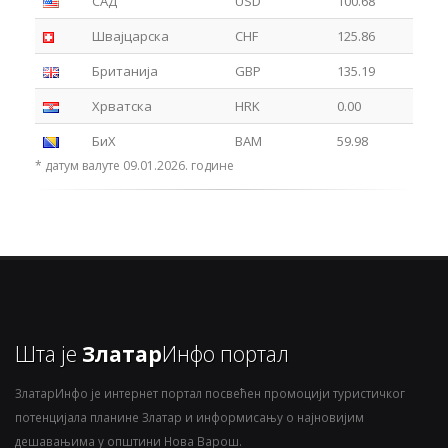
САД
USD
100.68
Швајцарска
CHF
125.86
Британија
GBP
135.19
Хрватска
HRK
0.00
БиХ
BAM
59.98
* датум валуте 09.01.2026. године
Шта је
Златар
Инфо портал
ЗлатарИнфо је интернет портал посвећен промоцији туристичког
потенцијала планине Златар и информисању о најновијим
дешавањима у општини Нова Варош.