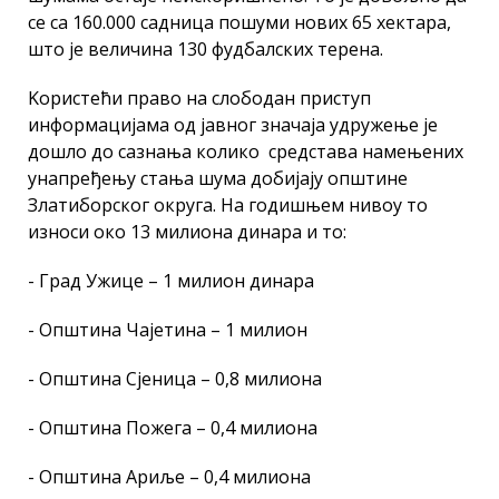
се са 160.000 садница пошуми нових 65 хектара,
што је величина 130 фудбалских терена.
Kористећи право на слободан приступ
информацијама од јавног значаја удружење је
дошло до сазнања колико средстава намењених
унапређењу стања шума добијају општине
Златиборског округа. На годишњем нивоу то
износи око 13 милиона динара и то:
- Град Ужице – 1 милион динара
- Општина Чајетина – 1 милион
- Општина Сјеница – 0,8 милиона
- Општина Пожега – 0,4 милиона
- Општина Ариље – 0,4 милиона