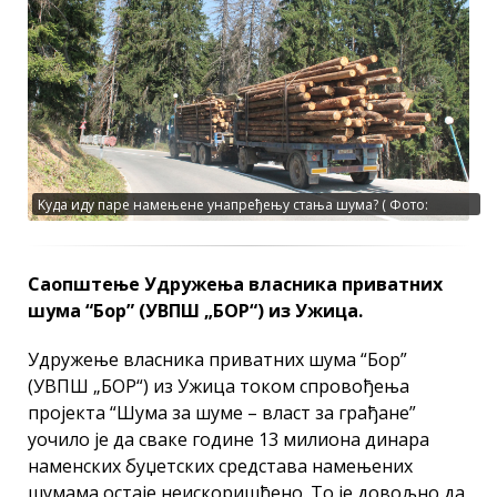
Kуда иду паре намењене унапређењу стања шума? ( Фото:
Златар Инфо)
Саопштење Удружења власника приватних
шума “Бор” (УВПШ „БОР“) из Ужица.
Удружење власника приватних шума “Бор”
(УВПШ „БОР“) из Ужица током спровођења
пројекта “Шума за шуме – власт за грађане”
уочило је да сваке године 13 милиона динара
наменских буџетских средстава намењених
шумама остаје неискоришћено. То је довољно да