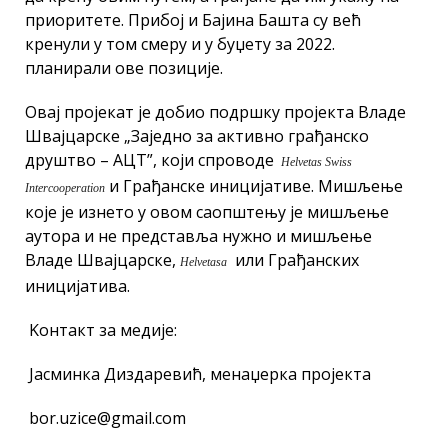
приоритете. Прибој и Бајина Башта су већ
кренули у том смеру и у буџету за 2022.
планирали ове позиције.
Овај пројекат је добио подршку пројекта Владе
Швајцарске „Заједно за активно грађанско
друштво – АЦТ”, који спроводе
Helvetas Swiss
и Грађанске иницијативе. Мишљење
Intercooperation
које је изнето у овом саопштењу је мишљење
аутора и не представља нужно и мишљење
Владе Швајцарске,
или Грађанских
Helvetasa
иницијатива.
Kонтакт за медије:
Јасминка Диздаревић, менаџерка пројекта
bor.uzice@gmail.com