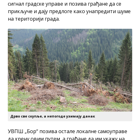
сигнал градске управе и позива грађане да се
прикључе и дају предлоге како унапредити шуме
на територији града.
Дрво све скупље, а непогоде узимају данак
УВПШ „Бор“ позива остале локалне самоуправе
да крену овим путем, а грађане да им укажу на