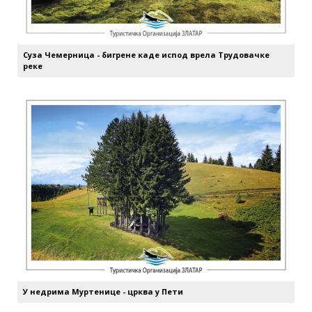
Суза Чемерница - бигрене каде испод врела Трудовачке
реке
У недрима Муртенице - црква у Пети