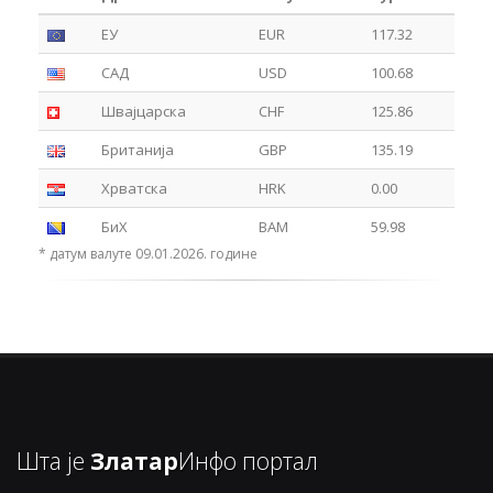
ЕУ
EUR
117.32
САД
USD
100.68
Швајцарска
CHF
125.86
Британија
GBP
135.19
Хрватска
HRK
0.00
БиХ
BAM
59.98
* датум валуте 09.01.2026. године
Шта је
Златар
Инфо портал