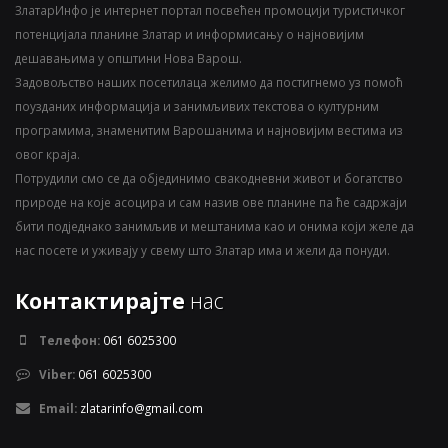
ЗлатарИнфо је интернет портал посвећен промоцији туристичког
потенцијала планине Златар и информисању о најновијим
дешавањима у општини Нова Варош.
Задовољство наших посетилаца желимо да постигнемо уз помоћ
поузданих информација и занимљивих текстова о културним
програмима, знаменитим Варошанима и најновијим вестима из
овог краја.
Потрудили смо се да објединимо свакодневни живот и богатство
природе на које асоцира и сам назив ове планине па ће садржаји
бити подједнако занимљив и мештанима као и онима који желе да
нас посете и уживају у свему што Златар има и жели да понуди.
Контактирајте
нас
Телефон:
061 6025300
Viber:
061 6025300
Email:
zlatarinfo@gmail.com