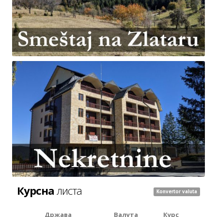
Курсна
листа
Konvertor valuta
Држава
Валута
Курс