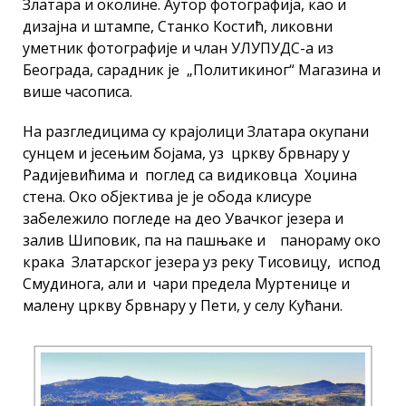
Златара и околине. Аутор фотографија, као и
дизајна и штампе, Станко Костић, ликовни
уметник фотографије и члан УЛУПУДС-а из
Београда, сарадник je „Политикиног“ Магазина и
више часописа.
На разгледицима су крајолици Златара окупани
сунцем и јесењим бојама, уз цркву брвнару у
Радијевићима и поглед са видиковца Хоџина
стена. Око објектива je је обода клисуре
забележило погледе на део Увачког језера и
залив Шиповик, па на пашњаке и панораму око
крака Златарског језера уз реку Тисовицу, испод
Смудинога, али и чари предела Муртенице и
малену цркву брвнару у Пети, у селу Кућани.