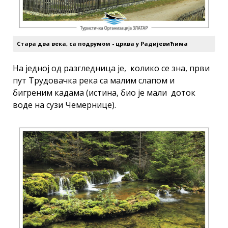
Стара два века, са подрумом - црква у Радијевићима
На једној од разгледница је, колико се зна, први
пут Трудовачка река са малим слапом и
бигреним кадама (истина, био је мали доток
воде на сузи Чемернице).