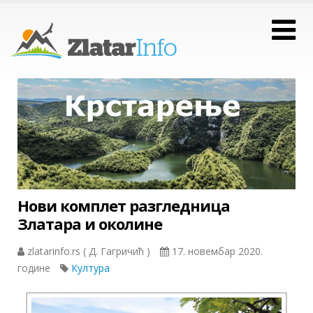
Нови комплет разгледница
Златара и околине
zlatarinfo.rs ( Д. Гагричић )
17. новембар 2020.
године
Култура