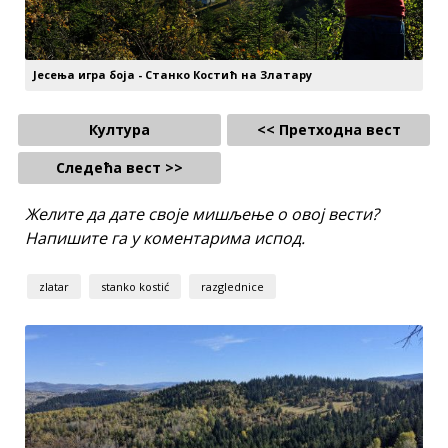
Јесења игра боја - Станко Костић на Златару
Култура
<< Претходна вест
Следећа вест >>
Желите да дате своје мишљење о овој вести?
Напишите га у коментарима испод.
zlatar
stanko kostić
razglednice