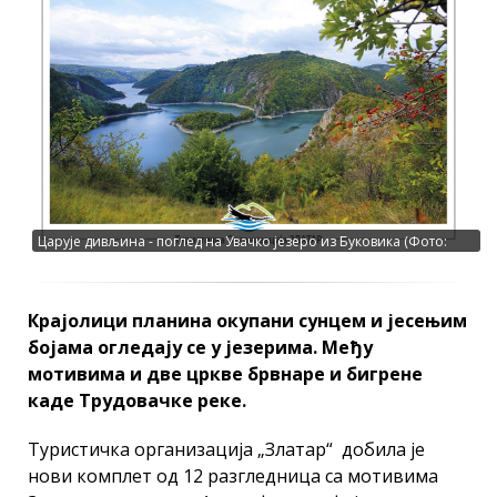
Царује дивљина - поглед на Увачко језеро из Буковика (Фото:
Станко Костић)
Крајолици планина окупани сунцем и јесењим
бојама огледају се у језерима. Међу
мотивима и две цркве брвнаре и бигрене
каде Трудовачке реке.
Туристичка организација „Златар“ добила је
нови комплет од 12 разгледница са мотивима