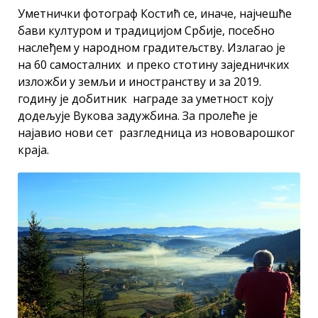
Уметнички фотограф Костић се, иначе, најчешће
бави културом и традицијом Србије, посебно
наслеђем у народном градитељству. Излагао је
на 60 самосталних и преко стотину заједничких
изложби у земљи и иностранству и за 2019.
годину је добитник награде за уметност коју
додељује Вукова задужбина. За пролеће је
најавио нови сет разгледница из нововарошког
краја.