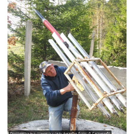
Противградна станица у селу Амзићи (foto: Д. Гагричић)