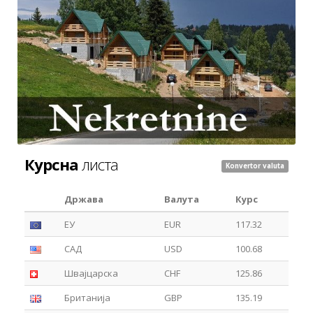
Курсна
листа
Konvertor valuta
Држава
Валута
Курс
ЕУ
EUR
117.32
САД
USD
100.68
Швајцарска
CHF
125.86
Британија
GBP
135.19