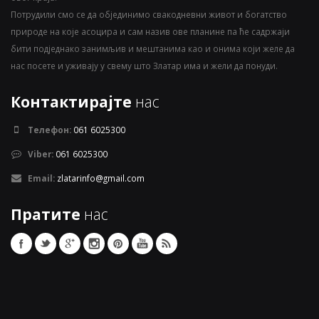
Потрудили смо се да објединимо свакодневни живот и богатство
природе на које асоцира и сам назив ове планине па ће садржаји
бити подједнако занимљив и мештанима као и онима који желе да
нас посете и уживају у свему што Златар има и жели да понуди.
Контактирајте
нас
Телефон:
061 6025300
Viber:
061 6025300
Email:
zlatarinfo@gmail.com
Пратите
нас