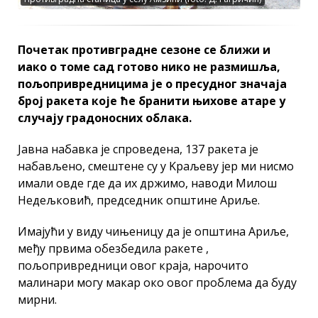
Почетак противградне сезоне се ближи и
иако о томе сад готово нико не размишља,
пољопривредницима је о пресудног значаја
број ракета које ће бранити њихове атаре у
случају градоносних облака.
Јавна набавка је спроведена, 137 ракета је
набављено, смештене су у Kраљеву јер ми нисмо
имали овде где да их држимо, наводи Милош
Недељковић, председник општине Ариље.
Имајући у виду чињеницу да је општина Ариље,
међу првима обезбедила ракете ,
пољопривредници овог краја, нарочито
малинари могу макар око овог проблема да буду
мирни.