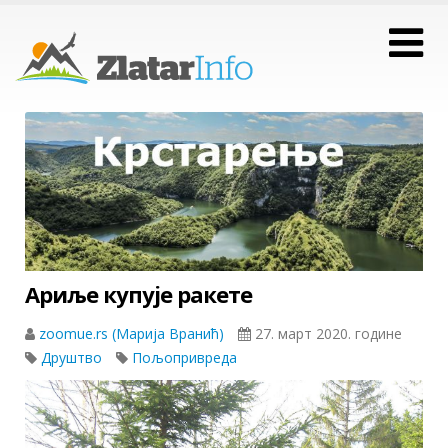
Ариље купује ракете
zoomue.rs (Марија Вранић)
27. март 2020. године
Друштво
Пољопривреда