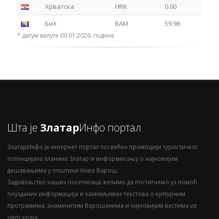
Хрватска
HRK
0.00
БиХ
BAM
59.98
* датум валуте 09.01.2026. године
Шта је
Златар
Инфо портал
ЗлатарИнфо је интернет портал посвећен промоцији туристичког
потенцијала планине Златар и информисању о најновијим
дешавањима у општини Нова Варош.
Задовољство наших посетилаца желимо да постигнемо уз помоћ
поузданих информација и занимљивих текстова о културним
програмима, знаменитим Варошанима и најновијим вестима из
овог краја.