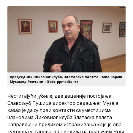
Председник Ликовног клуба, Златарска палета, Нова Варош
Мухамед Ровчанин (foto: ppmedia.rs)
Честитајући јубилеј две деценије постојања,
Славољуб Пушица директор овдашњег Музеја
казао је да су први контакти са уместицима
члановима Ликовног клуба Златаска палета
направљени приликом истраживања које је ова
културна установа спроводила на подручију Нове