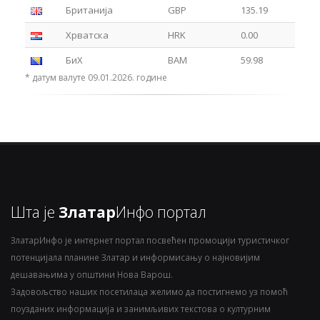
Британија
GBP
135.19
Хрватска
HRK
0.00
БиХ
BAM
59.98
* датум валуте 09.01.2026. године
Шта је
Златар
Инфо портал
ЗлатарИнфо је интернет портал посвећен промоцији туристичког
потенцијала планине Златар и информисању о најновијим
дешавањима у општини Нова Варош.
Задовољство наших посетилаца желимо да постигнемо уз помоћ
поузданих информација и занимљивих текстова о културним