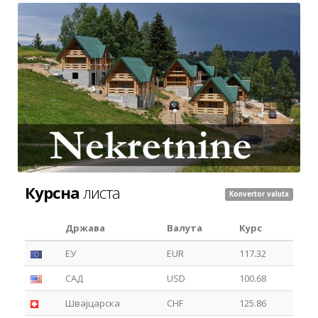
Курсна
листа
Konvertor valuta
Држава
Валута
Курс
ЕУ
EUR
117.32
САД
USD
100.68
Швајцарска
CHF
125.86