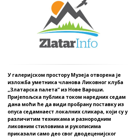
У галеријском простору Музеја отворена је
изложба уметника чланова Ликовног клуба
„Златарска палета“ из Нове Вароши.
Пријепољска публика током наредних седам
дана моћи ће да види пробрану поставку из
опуса седамнаест локалних сликара, који су у
различитим техникама и разнородним
ликовним стиловима и рукописима
приказали само део свог дводеценијског