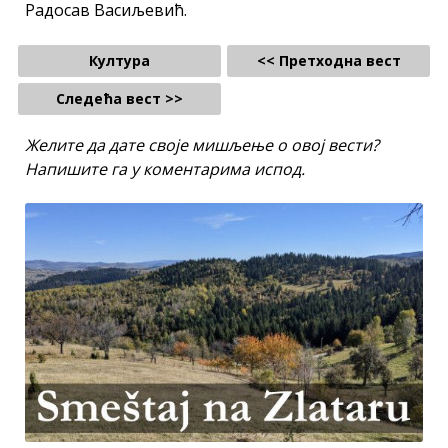
Радосав Васиљевић.
Култура
<< Претходна вест
Следећа вест >>
Желите да дате своје мишљење о овој вести?
Напишите га у коментарима испод.