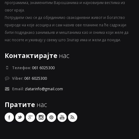
програмима, знаменитим Варошанима и најновијим вестима из
овог краја.
Потрудили смо се да објединимо свакодневни живот и богатство
природе на које асоцира и сам назив ове планине па ће садржаји
бити подједнако занимљив и мештанима као и онима који желе да
нас посете и уживају у свему што Златар има и жели да понуди.
Контактирајте
нас
Телефон:
061 6025300
Viber:
061 6025300
Email:
zlatarinfo@gmail.com
Пратите
нас