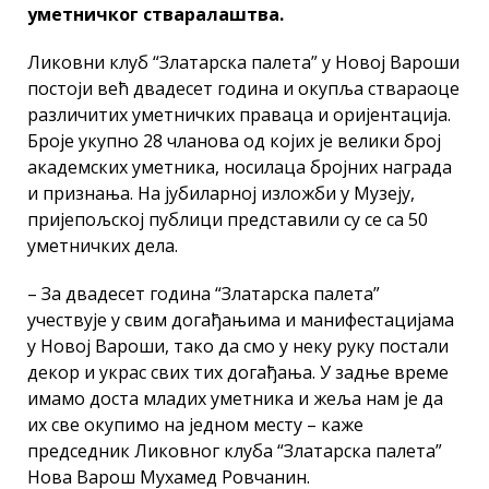
уметничког стваралаштва.
Ликовни клуб “Златарска палета” у Новој Вароши
постоји већ двадесет година и окупља ствараоце
различитих уметничких праваца и оријентација.
Броје укупно 28 чланова од којих је велики број
академских уметника, носилаца бројних награда
и признања. На јубиларној изложби у Музеју,
пријепољској публици представили су се са 50
уметничких дела.
– За двадесет година “Златарска палета”
учествује у свим догађањима и манифестацијама
у Новој Вароши, тако да смо у неку руку постали
декор и украс свих тих догађања. У задње време
имамо доста младих уметника и жеља нам је да
их све окупимо на једном месту – каже
председник Ликовног клуба “Златарска палета”
Нова Варош Мухамед Ровчанин.