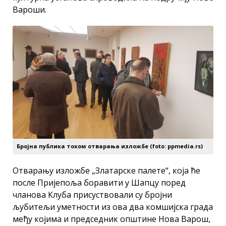
Вароши.
Бројна публика током отварања изложбе (foto: ppmedia.rs)
Отварању изложбе „Златарске палете“, која ће
после Пријепоља боравити у Шапцу поред
чланова Клуба присуствовали су бројни
љубитељи уметности из ова два комшијска града
међу којима и председник општине Нова Варош,