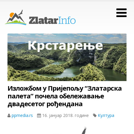
Изложбом у Пријепољу “Златарска
палета” почела обележавање
двадесетог рођендана
ppmedia.rs
16. јануар 2018. године
Култура