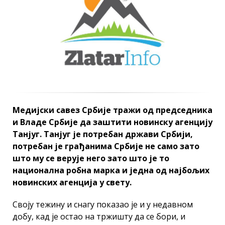
Медијски савез Србије тражи од председника
и Владе Србије да заштити новинску агенцију
Танјуг. Танјуг је потребан држави Србији,
потребан је грађанима Србије не само зато
што му се верује него зато што је то
национална робна марка и једна од најбољих
новинских агенција у свету.
Своју тежину и снагу показао је и у недавном
добу, кад је остао на тржишту да се бори, и