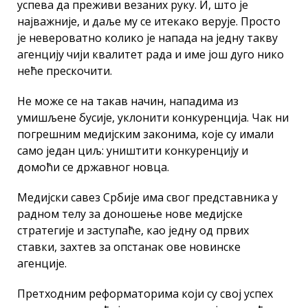
успева да преживи везаних руку. И, што је
најважније, и даље му се итекако верује. Просто
је невероватно колико је напада на једну такву
агенцију чији квалитет рада и име још дуго нико
неће прескочити.
Не може се на такав начин, нападима из
умишљене бусије, уклонити конкуренција. Чак ни
погрешним медијским законима, које су имали
само један циљ: уништити конкуренцију и
домоћи се државног новца.
Медијски савез Србије има свог представника у
радном телу за доношење нове медијске
стратегије и заступаће, као једну од првих
ставки, захтев за опстанак ове новинске
агенције.
Претходним реформаторима који су свој успех