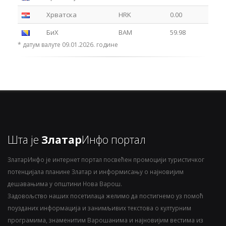
Хрватска
HRK
0.00
БиХ
BAM
59.98
* датум валуте 09.01.2026. године
Шта је
Златар
Инфо портал
ЗлатарИнфо је интернет портал посвећен промоцији туристичког
потенцијала планине Златар и информисању о најновијим
дешавањима у општини Нова Варош.
Задовољство наших посетилаца желимо да постигнемо уз помоћ
поузданих информација и занимљивих текстова о културним
програмима, знаменитим Варошанима и најновијим вестима из