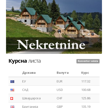
Курсна
листа
Konvertor valuta
Држава
Валута
Курс
ЕУ
EUR
117.32
САД
USD
100.68
Швајцарска
CHF
125.86
Британија
GBP
135.19