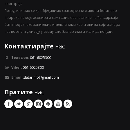
овог краја.
Потрудили смо се да објединимо свакодневни живот и богатство
природе на које асоцира и сам назив ове планине па ће садржаји
бити подједнако занимљив и мештанима као и онима који желе да
нас посете и уживају у свему што Златар има и жели да понуди.
Контактирајте
нас
Телефон:
061 6025300
Viber:
061 6025300
Email:
zlatarinfo@gmail.com
Пратите
нас