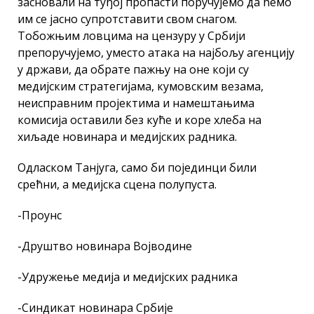
засновали на туђој пропасти поручујемо да ћемо
им се јасно супротставити свом снагом.
Тобожњим ловцима на цензуру у Србији
препоручујемо, уместо атака на најбољу агенцију
у држави, да обрате пажњу на оне који су
медијским стратегијама, кумовским везама,
неисправним пројектима и намештањима
комисија оставили без куће и коре хлеба на
хиљаде новинара и медијских радника.
Одласком Танјуга, само би појединци били
срећни, а медијска сцена полупуста.
-Проунс
-Друштво новинара Војводине
-Удружење медија и медијских радника
-Синдикат новинара Србије