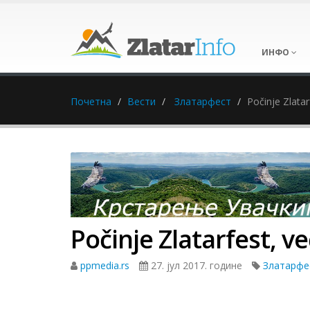
ИНФО
Почетна
Вести
Златарфест
Počinje Zlata
Počinje Zlatarfest, v
ppmedia.rs
27. јул 2017. године
Златарфе