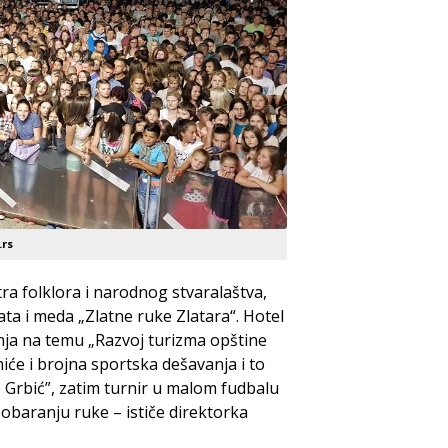
.rs
ra folklora i narodnog stvaralaštva,
ata i meda „Zlatne ruke Zlatara“. Hotel
ja na temu „Razvoj turizma opštine
iće i brojna sportska dešavanja i to
 Grbić”, zatim turnir u malom fudbalu
 obaranju ruke – ističe direktorka