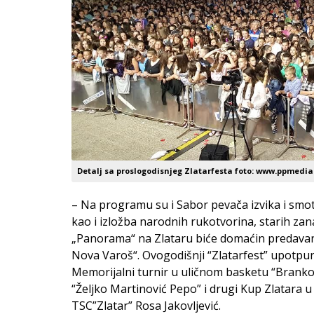
Detalj sa proslogodisnjeg Zlatarfesta foto: www.ppmedia
– Na programu su i Sabor pevača izvika i smot
kao i izložba narodnih rukotvorina, starih zan
„Panorama“ na Zlataru biće domaćin predavan
Nova Varoš“. Ovogodišnji “Zlatarfest” upotpun
Memorijalni turnir u uličnom basketu “Branko
“Željko Martinović Pepo” i drugi Kup Zlatara u
TSC”Zlatar” Rosa Jakovljević.