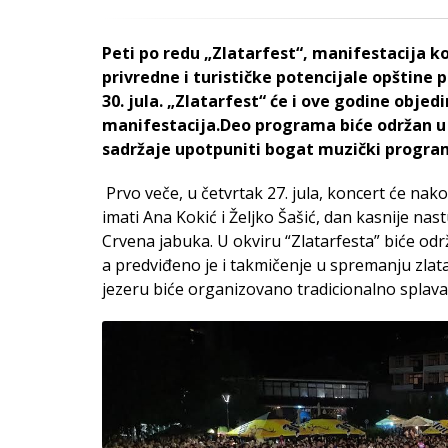
Peti po redu „Zlatarfest“, manifestacija ko
privredne i turističke potencijale opštine 
30. jula. „Zlatarfest“ će i ove godine objedi
manifestacija.Deo programa biće održan u
sadržaje upotpuniti bogat muzički program
Prvo veče, u četvrtak 27. jula, koncert će na
imati Ana Kokić i Željko Šašić, dan kasnije na
Crvena jabuka. U okviru “Zlatarfesta” biće odr
a predviđeno je i takmičenje u spremanju zla
jezeru biće organizovano tradicionalno splavar