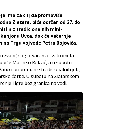
ja ima za cilj da promoviše
podno Zlatara, biće održan od 27. do
niti niz tradicionalnih mini-
 kanjonu Uvca, dok će večernje
 na Trgu vojvode Petra Bojovića.
kon zvaničnog otvaranja i vatrometa
stupiće Marinko Rokvić, a u subotu
žano i pripremanje tradicionalnih jela,
tarske čorbe. U subotu na Zlatarskom
enje i igre bez granica na vodi.