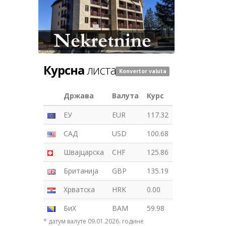
Курсна
листа
Konvertor valuta
Држава
Валута
Курс
ЕУ
EUR
117.32
САД
USD
100.68
Швајцарска
CHF
125.86
Британија
GBP
135.19
Хрватска
HRK
0.00
БиХ
BAM
59.98
* датум валуте 09.01.2026. године