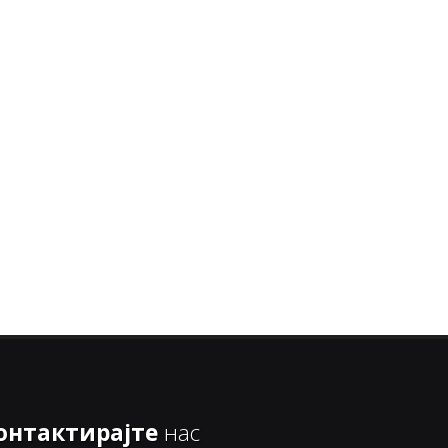
онтактирајте
нас