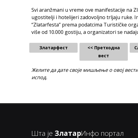
Svi aranžmani u vreme ove manifestacije na Z
ugostitelji i hotelijeri zadovoljno trljaju ruke.
“Zlatarfesta” prema podatcima Turističke org
više od 10.000 gostiju, a organizatori se nadaju 
Златарфест
<< Претходна
С
вест
Желите да дате своје мишљење о овој вест
испод.
Шта је
Златар
Инфо портал