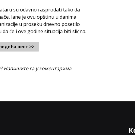
lataru su odavno rasprodati tako da
 Inače, lane je ovu opštinu u danima
anizacije u proseku dnevno posetilo
da će i ove godine situacija biti slična.
ледећа вест >>
и? Напишите га у коментарима
К