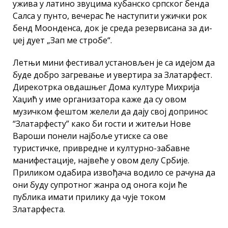
ужива у латино звуцима кубанско српског бенда
Салса y пунто, вечерас ће наступити ужички рок
бенд Моонденса, док је среда резервисана за ди-
џеј дует „Зап ме стробе“.
Летњи мини фестивал установљен је са идејом да
буде добро загревање и увертира за Златарфест.
Дирекотрка овдашњег Дома културе Михрија
Хаџић у име организатора каже да су овом
музичком фештом желели да дају свој допринос
“Златарфесту” како би гости и житељи Нове
Вароши понели најбоље утиске са ове
туристичке, привредне и културно-забавне
манифестације, највеће у овом делу Србије.
Приликом одабира извођача водило се рачуна да
они буду супротног жанра од онога који ће
публика имати прилику да чује током
Златарфеста.