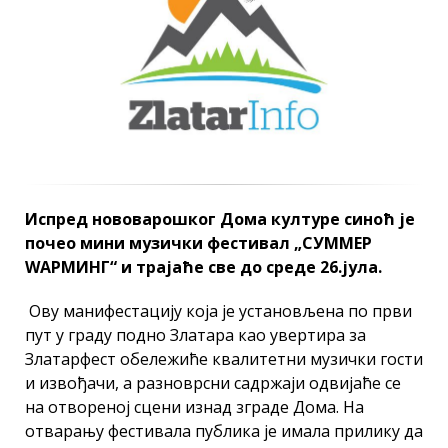
Испред нововарошког Дома културе синоћ је
почео мини музички фестивал „СУММЕР
WАРМИНГ“ и трајаће све до среде 26.јула.
Ову манифестацију која је установљена по први
пут у граду подно Златара као увертира за
Златарфест обележиће квалитетни музички гости
и извођачи, а разноврсни садржаји одвијаће се
на отвореној сцени изнад зграде Дома. На
отварању фестивала публика је имала прилику да