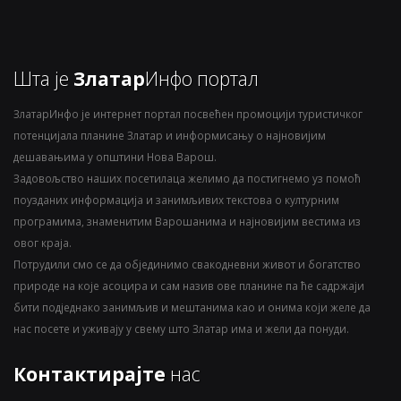
Шта је
Златар
Инфо портал
ЗлатарИнфо је интернет портал посвећен промоцији туристичког
потенцијала планине Златар и информисању о најновијим
дешавањима у општини Нова Варош.
Задовољство наших посетилаца желимо да постигнемо уз помоћ
поузданих информација и занимљивих текстова о културним
програмима, знаменитим Варошанима и најновијим вестима из
овог краја.
Потрудили смо се да објединимо свакодневни живот и богатство
природе на које асоцира и сам назив ове планине па ће садржаји
бити подједнако занимљив и мештанима као и онима који желе да
нас посете и уживају у свему што Златар има и жели да понуди.
Контактирајте
нас