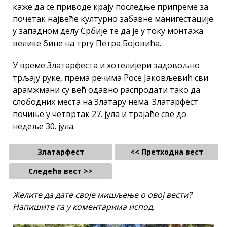
каже да се приводе крају последње припреме за
почетак највеће културно забавне манигестације
у западном делу Србије те да је у току монтажа
велике бине на тргу Петра Бојовића.
У време Златарфеста и хотелијери задовољно
трљају руке, према речима Росе Јаковљевић сви
арамжмани су већ одавно распродати тако да
слободних места на Златару нема. Златарфест
почиње у четвртак 27. јула и трајаће све до
недеље 30. јула.
Златарфест
<< Претходна вест
Следећа вест >>
Желите да дате своје мишљење о овој вести?
Напишите га у коментарима испод.