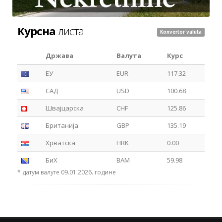
Курсна
листа
Konvertor valuta
Држава
Валута
Курс
ЕУ
EUR
117.32
САД
USD
100.68
Швајцарска
CHF
125.86
Британија
GBP
135.19
Хрватска
HRK
0.00
БиХ
BAM
59.98
* датум валуте 09.01.2026. године