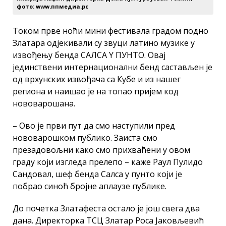
фото: www.ппмедиа.рс
Током прве ноћи мини фестивала градом подно
Златара одјекивали су звуци латино музике у
извођењу бенда САЛСА Y ПУНТО. Овај
јединствени интернационални бенд састављен је
од врхунских извођача са Кубе и из нашег
региона и наишао је на топао пријем код
нововарошана.
– Ово је први пут да смо наступили пред
нововарошком публико. Заиста смо
презадовољни како смо прихваћени у овом
граду који изгледа прелепо – каже Раул Пулидо
Сандовал, шеф бенда Салса y пунто који је
побрао синоћ бројне аплаузе публике.
До почетка Златафеста остало је још свега два
дана. Директорка ТСЦ Златар Роса Јаковљевић