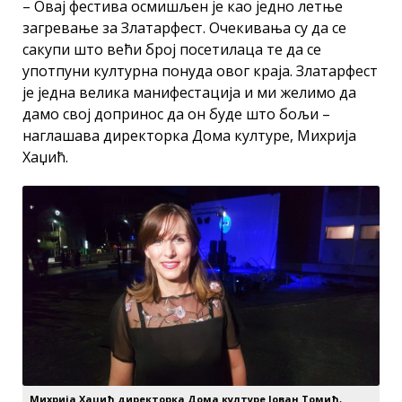
– Овај фестива осмишљен је као једно летње
загревање за Златарфест. Очекивања су да се
сакупи што већи број посетилаца те да се
употпуни културна понуда овог краја. Златарфест
је једна велика манифестација и ми желимо да
дамо свој допринос да он буде што бољи –
наглашава директорка Дома културе, Михрија
Хаџић.
Михрија Хаџић директорка Дома културе Јован Томић,