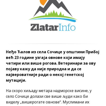
Неђо Ћалов из села Сочице у општини Прибој
већ 23 године узгаја овнове који имају
четири или више рогова. Ветеринари за ову
појаву кажу да није природна и да се
највероватније ради о некој генетској
мутацији.
На скоро хиљаду метара надморске висине, у
село Сочице долази све више људи како би
виделу „вишерогате овнове“. Муслимани их