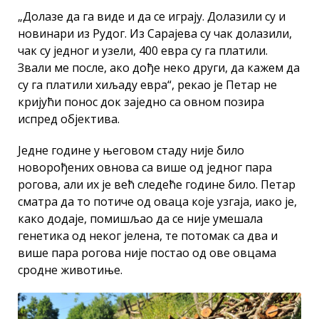
„Долазе да га виде и да се играју. Долазили су и
новинари из Рудог. Из Сарајева су чак долазили,
чак су једног и узели, 400 евра су га платили.
Звали ме после, ако дође неко други, да кажем да
су га платили хиљаду евра“, рекао је Петар не
кријући понос док заједно са овном позира
испред објектива.
Једне године у његовом стаду није било
новорођених овнова са више од једног пара
рогова, али их је већ следеће године било. Петар
сматра да то потиче од оваца које узгаја, иако је,
како додаје, помишљао да се није умешала
генетика од неког јелена, те потомак са два и
више пара рогова није постао од ове овцама
сродне животиње.