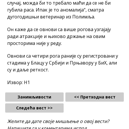
случај, можда би то требало маћи да се не би
губила раса. Ипак је то аномалија“, сматра
дугогодишњи ветеринар из Полимља.
Он каже да се овнови са више рогова узгајају
ради атракције и њихово држање на овим
просторима није у реду.
Овнови са четири рога раније су регистровани у
стадима у Блацу у Србији и Прњавору у БиХ, али
су и даље реткост.
Извор: Н1
Занимљивости
<< Претходна вест
Следећа вест >>
Желите да дате своје мишљење о овој вести?
Напишите га у коментарима испод.