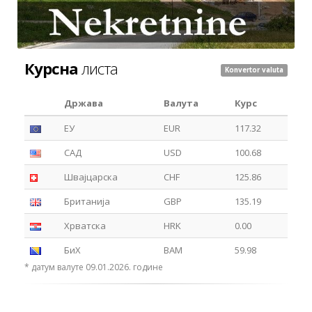
Курсна
листа
Konvertor valuta
Држава
Валута
Курс
ЕУ
EUR
117.32
САД
USD
100.68
Швајцарска
CHF
125.86
Британија
GBP
135.19
Хрватска
HRK
0.00
БиХ
BAM
59.98
* датум валуте 09.01.2026. године