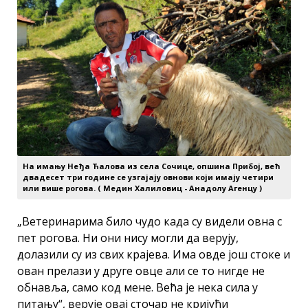
На имању Неђа Ћалова из села Сочице, опшина Прибој, већ
двадесет три године се узгајају овнови који имају четири
или више рогова. ( Медин Халиловиц - Анадолу Агенцy )
„Ветеринарима било чудо када су видели овна с
пет рогова. Ни они нису могли да верују,
долазили су из свих крајева. Има овде још стоке и
ован прелази у друге овце али се то нигде не
обнавља, само код мене. Већа је нека сила у
питању“, верује овај сточар не кријући