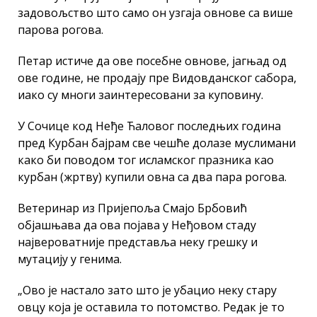
задовољство што само он узгаја овнове са више
парова рогова.
Петар истиче да ове посебне овнове, јагњад од
ове године, не продају пре Видовданског сабора,
иако су многи заинтересовани за куповину.
У Сочице код Неђе Ћаловог последњих година
пред Курбан бајрам све чешће долазе муслимани
како би поводом тог исламског празника као
курбан (жртву) купили овна са два пара рогова.
Ветеринар из Пријепоља Смајо Брбовић
објашњава да ова појава у Неђовом стаду
највероватније представља неку грешку и
мутацију у генима.
„Ово је настало зато што је убацио неку стару
овцу која је оставила то потомство. Редак је то