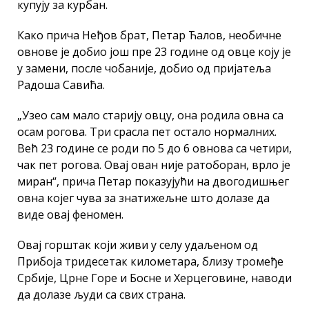
купују за курбан.
Како прича Неђов брат, Петар Ћалов, необичне
овнове је добио још пре 23 године од овце коју је
у замени, после чобаније, добио од пријатеља
Радоша Савића.
„Узео сам мало старију овцу, она родила овна са
осам рогова. Три срасла пет остало нормалних.
Већ 23 године се роди по 5 до 6 овнова са четири,
чак пет рогова. Овај ован није ратоборан, врло је
миран“, прича Петар показујући на двогодишњег
овна којег чува за знатижељне што долазе да
виде овај феномен.
Овај горштак који живи у селу удаљеном од
Прибоја тридесетак километара, близу тромеђе
Србије, Црне Горе и Босне и Херцеговине, наводи
да долазе људи са свих страна.