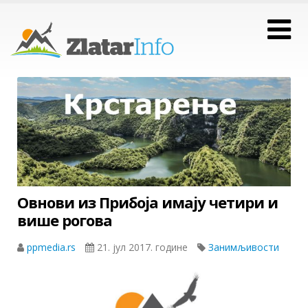
Овнови из Прибоја имају четири и
више рогова
ppmedia.rs
21. јул 2017. године
Занимљивости