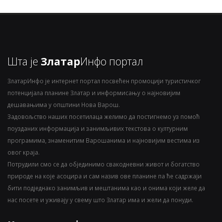
Шта је
Златар
Инфо портал
ЗлатарИнфо је интернет портал посвећен промоцији туристичког
потенцијала планине Златар и информисању о најновијим
дешавањима у општини Нова Варош.
Задовољство наших посетилаца желимо да постигнемо уз помоћ
поузданих информација и занимљивих текстова о културним
програмима, знаменитим Варошанима и најновијим вестима из
овог краја.
Потрудили смо се да објединимо свакодневни живот и богатство
природе на које асоцира и сам назив ове планине па ће садржаји
бити подједнако занимљив и мештанима као и онима који желе да
нас посете и уживају у свему што Златар има и жели да понуди.