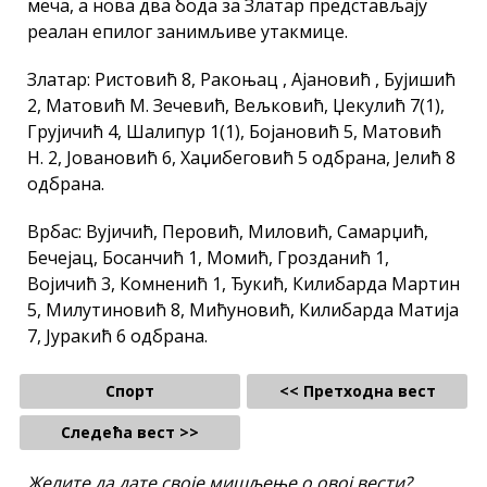
меча, а нова два бода за Златар представљају
реалан епилог занимљиве утакмице.
Златар: Ристовић 8, Ракоњац , Ајановић , Бујишић
2, Матовић М. Зечевић, Вељковић, Џекулић 7(1),
Грујичић 4, Шалипур 1(1), Бојановић 5, Матовић
Н. 2, Јовановић 6, Хаџибеговић 5 одбрана, Јелић 8
одбрана.
Врбас: Вујичић, Перовић, Миловић, Самарџић,
Бечејац, Босанчић 1, Момић, Грозданић 1,
Војичић 3, Комненић 1, Ђукић, Килибарда Мартин
5, Милутиновић 8, Мићуновић, Килибарда Матија
7, Јуракић 6 одбрана.
Спорт
<< Претходна вест
Следећа вест >>
Желите да дате своје мишљење о овој вести?