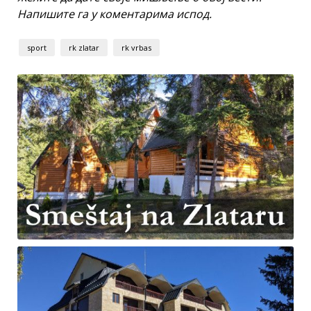
Напишите га у коментарима испод.
sport
rk zlatar
rk vrbas