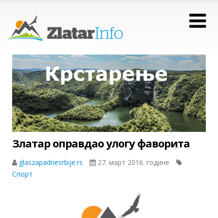
Златар оправдао улогу фаворита
glaszapadnesrbije.rs
27. март 2016. године
Спорт