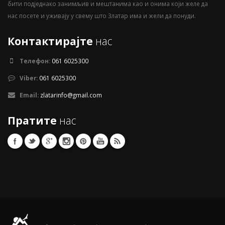
бити подједнако занимљив и мештанима као и онима који желе да
нас посете и уживају у свему што Златар има и жели да понуди.
Контактирајте
нас
Телефон:
061 6025300
Viber:
061 6025300
Email:
zlatarinfo@gmail.com
Пратите
нас