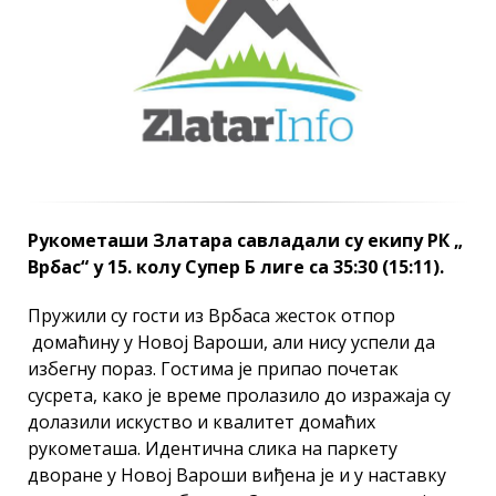
Рукометаши Златара савладали су екипу РК „
Врбас“ у 15. колу Супер Б лиге са 35:30 (15:11).
Пружили су гости из Врбаса жесток отпор
домаћину у Новој Вароши, али нису успели да
избегну пораз. Гостима је припао почетак
сусрета, како је време пролазило до изражаја су
долазили искуство и квалитет домаћих
рукометаша. Идентична слика на паркету
дворане у Новој Вароши виђена је и у наставку