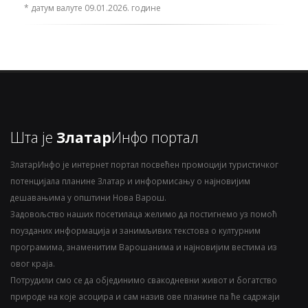
* датум валуте 09.01.2026. године
Шта је
Златар
Инфо портал
ЗлатарИнфо је интернет портал посвећен промоцији туристичког
потенцијала планине Златар и информисању о најновијим
дешавањима у општини Нова Варош.
Задовољство наших посетилаца желимо да постигнемо уз помоћ
поузданих информација и занимљивих текстова о културним
програмима, знаменитим Варошанима и најновијим вестима из
овог краја.
Потрудили смо се да објединимо свакодневни живот и богатство
природе на које асоцира и сам назив ове планине па ће садржаји