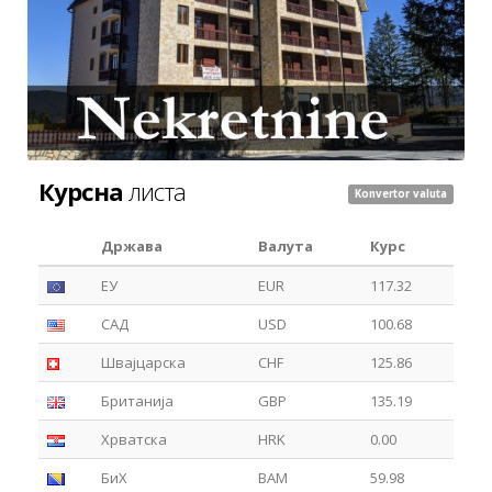
Курсна
листа
Konvertor valuta
Држава
Валута
Курс
ЕУ
EUR
117.32
САД
USD
100.68
Швајцарска
CHF
125.86
Британија
GBP
135.19
Хрватска
HRK
0.00
БиХ
BAM
59.98