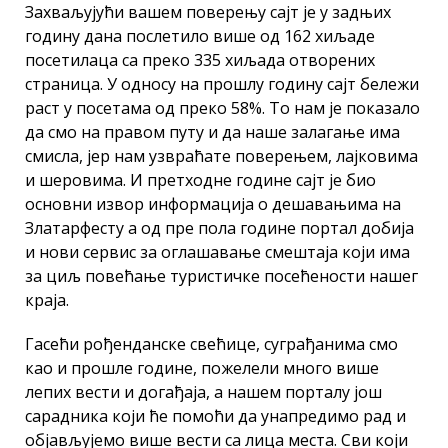
Захваљујући вашем поверењу сајт је у задњих
годину дана послетило више од 162 хиљаде
посетилаца са преко 335 хиљада отворених
страница. У односу на прошлу годину сајт бележи
раст у посетама од преко 58%. То нам је показало
да смо на правом путу и да наше залагање има
смисла, јер нам узвраћате поверењем, лајковима
и шеровима. И претходне године сајт је био
основни извор информација о дешавањима на
Златарфесту а од пре пола године портал добија
и нови сервис за оглашавање смештаја који има
за циљ повећање туристичке посећености нашег
краја.
Гасећи рођенданске свећице, суграђанима смо
као и прошле године, пожелели много више
лепих вести и догађаја, а нашем порталу још
сарадника који ће помоћи да унапредимо рад и
објављујемо више вести са лица места. Сви који