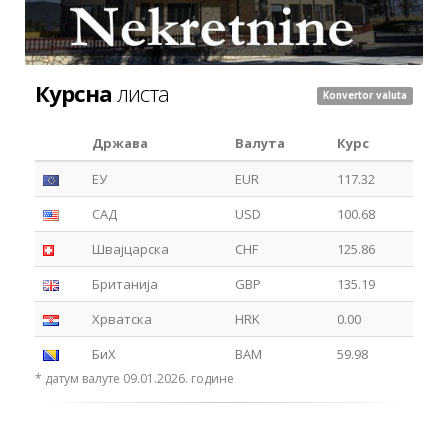
Курсна
листа
Konvertor valuta
Држава
Валута
Курс
ЕУ
EUR
117.32
САД
USD
100.68
Швајцарска
CHF
125.86
Британија
GBP
135.19
Хрватска
HRK
0.00
БиХ
BAM
59.98
* датум валуте 09.01.2026. године