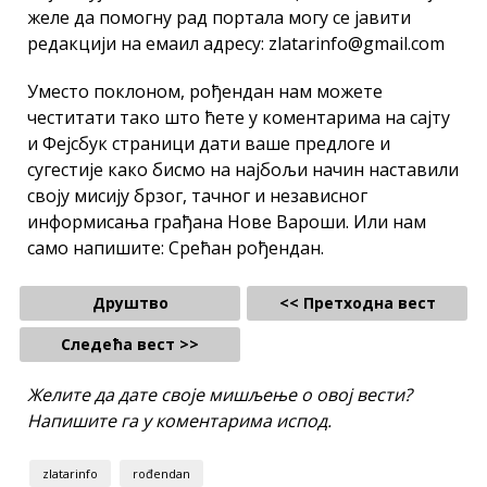
желе да помогну рад портала могу се јавити
редакцији на емаил адресу: zlatarinfo@gmail.com
Уместо поклоном, рођендан нам можете
честитати тако што ћете у коментарима на сајту
и Фејсбук страници дати ваше предлоге и
сугестије како бисмо на најбољи начин наставили
своју мисију брзог, тачног и независног
информисања грађана Нове Вароши. Или нам
само напишите: Срећан рођендан.
Друштво
<< Претходна вест
Следећа вест >>
Желите да дате своје мишљење о овој вести?
Напишите га у коментарима испод.
zlatarinfo
rođendan