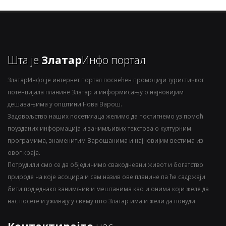
Шта је
Златар
Инфо портал
ЗлатарИнфо је интернет портал посвећен промоцији туристичког
потенцијала планине Златар и информисању о најновијим
дешавањима у општини Нова Варош.
Задовољство наших посетилаца желимо да постигнемо уз помоћ
поузданих информација и занимљивих текстова о културним
програмима, знаменитим Варошанима и најновијим вестима из
овог краја.
Потрудили смо се да објединимо свакодневни живот и богатство
природе на које асоцира и сам назив ове планине па ће садржаји
бити подједнако занимљив и мештанима као и онима који желе да
нас посете и уживају у свему што Златар има и жели да понуди.