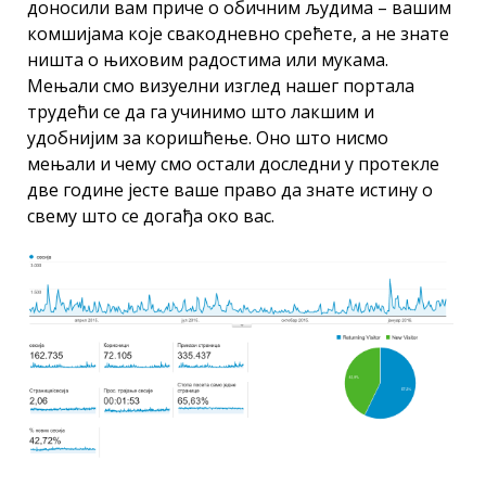
доносили вам приче о обичним људима – вашим
комшијама које свакодневно срећете, а не знате
ништа о њиховим радостима или мукама.
Мењали смо визуелни изглед нашег портала
трудећи се да га учинимо што лакшим и
удобнијим за коришћење. Оно што нисмо
мењали и чему смо остали доследни у протекле
две године јесте ваше право да знате истину о
свему што се догађа око вас.