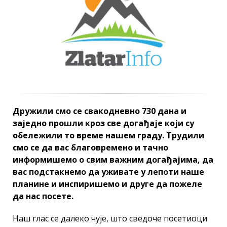
Дружили смо се свакодневно 730 дана и
заједно прошли кроз све догађаје који су
обележили то време нашем граду. Трудили
смо се да вас благовремено и тачно
информишемо о свим важним догађајима, да
вас подстакнемо да уживате у лепоти наше
планине и инспиришемо и друге да пожеле
да нас посете.
Наш глас се далеко чује, што сведоче посетиоци