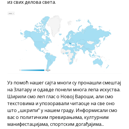
из свих делова света.
Уз помоћ нашег сајта многи су пронашли смештај
на Златару и одавде понели многа лепа искуства.
Ширили смо леп глас о Новој Вароши, али смо
текстовима и упозоравали читаоце на све оно
што „шкрипи” у нашем граду. Информисали смо
вас о политичким превирањима, културним
манифестацијама, спортским догађајима...