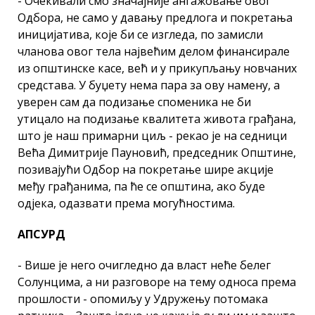
- Очекивали смо значајније ангажовање овог
Одбора, не само у давању предлога и покретања
иницијатива, које би се изгледа, по замисли
чланова овог тела највећим делом финансирале
из општинске касе, већ и у прикупљању новчаних
средстава. У буџету нема пара за ову намену, а
уверен сам да подизање споменика не би
утицало на подизање квалитета живота грађана,
што је наш примарни циљ - рекао је на седници
Већа Димитрије Пауновић, председник Општине,
позивајући Одбор на покретање шире акције
међу грађанима, па ће се општина, ако буде
одјека, одазвати према могућностима.
АПСУРД
- Више је него очигледно да власт неће белег
Солунцима, а ни разговоре на тему односа према
прошлости - опомиљу у Удружењу потомака