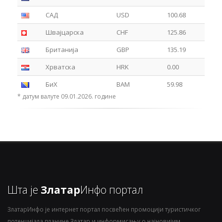
САД
USD
100.68
Швајцарска
CHF
125.86
Британија
GBP
135.19
Хрватска
HRK
0.00
БиХ
BAM
59.98
* датум валуте 09.01.2026. године
Шта је
Златар
Инфо портал
ЗлатарИнфо је интернет портал посвећен промоцији туристичког
потенцијала планине Златар и информисању о најновијим