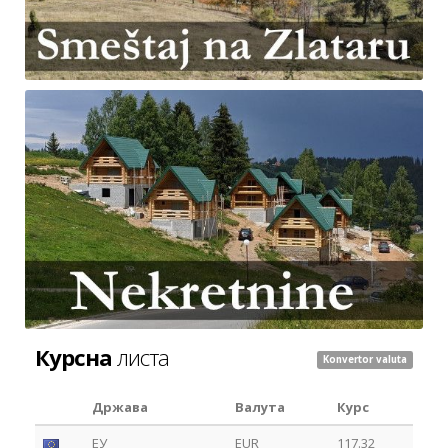
Курсна
листа
Konvertor valuta
Држава
Валута
Курс
ЕУ
EUR
117.32