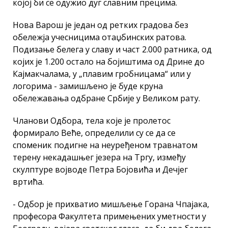
којој би се одужио дуг славним прецима.
Нова Варош је један од ретких градова без
обележја учесницима отаџбинских ратова.
Подизање белега у славу и част 2.000 ратника, од
којих је 1.200 остало на бојиштима од Дрине до
Кајмакчалама, у „плавим гробницама“ или у
логорима - замишљено је буде круна
обележавања одбране Србије у Великом рату.
Чланови Одбора, тела које је пролетос
формирало Веће, определили су се да се
споменик подигне на неуређеном травнатом
терену некадашњег језера на Тргу, између
скулптуре војводе Петра Бојовића и Дечјег
вртића.
- Одбор је прихватио мишљење Горана Чпајака,
професора Факултета примењених уметности у