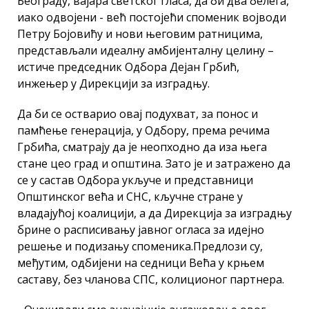
Београду, вајара светског гласа, да би два белега,
иако одвојени - већ постојећи споменик војводи
Петру Бојовићу и нови његовим ратницима,
представљали идеалну амбијенталну целину –
истиче председник Одбора Дејан Грбић,
инжењер у Дирекцији за изградњу.
Да би се остварио овај подухват, за понос и
памћење генерација, у Одбору, према речима
Грбића, сматрају да је неопходно да иза њега
стане цео град и општина. Зато је и затражено да
се у састав Одбора укључе и представници
Општинског већа и СНС, кључне стране у
владајућој коалицији, а да Дирекција за изградњу
брине о расписивању јавног огласа за идејно
решење и подизању споменика.Предлози су,
међутим, одбијени на седници Већа у крњем
саставу, без чланова СПС, колиционог партнера.