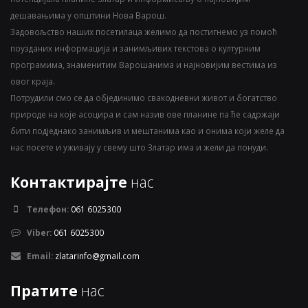
дешавањима у општини Нова Варош.
Задовољство наших посетилаца желимо да постигнемо уз помоћ
поузданих информација и занимљивих текстова о културним
програмима, знаменитим Варошанима и најновијим вестима из
овог краја.
Потрудили смо се да објединимо свакодневни живот и богатство
природе на које асоцира и сам назив ове планине па ће садржаји
бити подједнако занимљив и мештанима као и онима који желе да
нас посете и уживају у свему што Златар има и жели да понуди.
Контактирајте
нас
Телефон:
061 6025300
Viber:
061 6025300
Email:
zlatarinfo@gmail.com
Пратите
нас