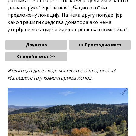
ратника. - Зашто јасно не кажу је су ли им и зашто
„везане руке“ и је ли неко „бацио око“ на
предложену локацију. Па нека другу понуде, јер
како тражити средства донатора ако нема
утврђене локације и идејног решења споменика?
Друштво
<< Претходна вест
Следећа вест >>
Желите да дате своје мишљење о овој вести?
Напишите га у коментарима испод.