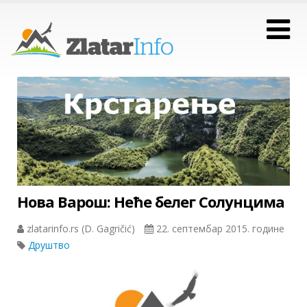
Нова Варош: Неће белег Солунцима
zlatarinfo.rs (D. Gagričić)
22. септембар 2015. године
Друштво