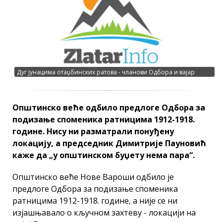
Дуг јунацима отаџбинских ратова - чланови Одбора и вајар
Горан Чпајак на градском тргу
Општинско веће одбило предлоге Одбора за
подизање споменика ратницима 1912-1918.
године. Нису ни разматрали понуђену
локацију, а председник Димитрије Пауновић
каже да „у општинском буџету нема пара“.
Општинско веће Нове Вароши одбило је
предлоге Одбора за подизање споменика
ратницима 1912-1918. године, а није се ни
изјашњавало о кључном захтеву - локацији на