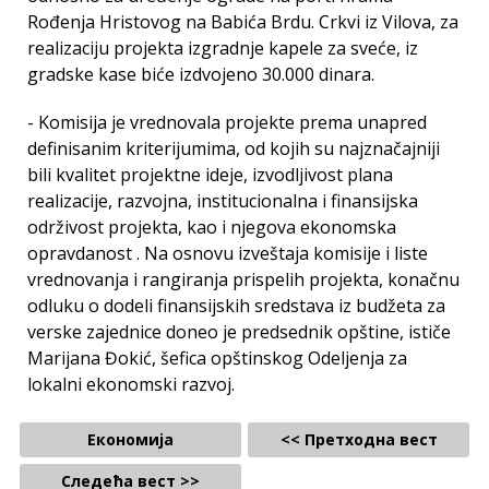
Rođenja Hristovog na Babića Brdu. Crkvi iz Vilova, za
realizaciju projekta izgradnje kapele za sveće, iz
gradske kase biće izdvojeno 30.000 dinara.
- Komisija je vrednovala projekte prema unapred
definisanim kriterijumima, od kojih su najznačajniji
bili kvalitet projektne ideje, izvodljivost plana
realizacije, razvojna, institucionalna i finansijska
održivost projekta, kao i njegova ekonomska
opravdanost . Na osnovu izveštaja komisije i liste
vrednovanja i rangiranja prispelih projekta, konačnu
odluku o dodeli finansijskih sredstava iz budžeta za
verske zajednice doneo je predsednik opštine, ističe
Marijana Đokić, šefica opštinskog Odeljenja za
lokalni ekonomski razvoj.
Економија
<< Претходна вест
Следећа вест >>