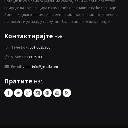
Потрудили смо се да објединимо свакодневни живот и богатство
природе на које асоцира и сам назив ове планине па ће садржаји
бити подједнако занимљив и мештанима као и онима који желе да
нас посете и уживају у свему што Златар има и жели да понуди.
Контактирајте
нас
Телефон:
061 6025300
Viber:
061 6025300
Email:
zlatarinfo@gmail.com
Пратите
нас