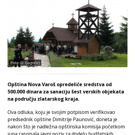
(foto: D. Gagričić)
Opština Nova Varoš opredeliće sredstva od
500.000 dinara za sanaciju šest verskih objekata
na području zlatarskog kraja.
Ova odluka, koju je svojim potpisom verifikovao
predsednik opštine Dimitrije Paunović, doneta je
nakon što je nadležna opštinska komisija početkom
juna raspisala javni poziv za dodelu budžetskih