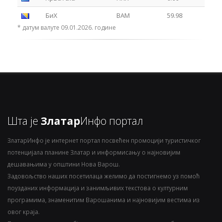
БиХ
BAM
59.98
* датум валуте 09.01.2026. године
Шта је
Златар
Инфо портал
ЗлатарИнфо је интернет портал посвећен промоцији туристичког
потенцијала планине Златар и информисању о најновијим
дешавањима у општини Нова Варош.
Задовољство наших посетилаца желимо да постигнемо уз помоћ
поузданих информација и занимљивих текстова о културним
програмима, знаменитим Варошанима и најновијим вестима из
овог краја.