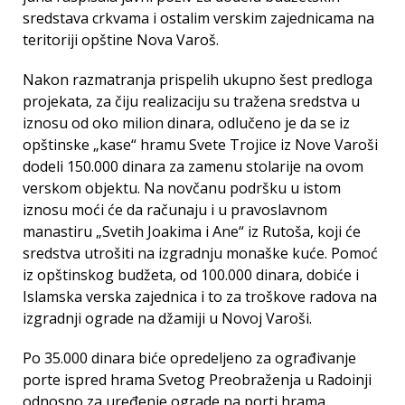
sredstava crkvama i ostalim verskim zajednicama na
teritoriji opštine Nova Varoš.
Nakon razmatranja prispelih ukupno šest predloga
projekata, za čiju realizaciju su tražena sredstva u
iznosu od oko milion dinara, odlučeno je da se iz
opštinske „kase“ hramu Svete Trojice iz Nove Varoši
dodeli 150.000 dinara za zamenu stolarije na ovom
verskom objektu. Na novčanu podršku u istom
iznosu moći će da računaju i u pravoslavnom
manastiru „Svetih Joakima i Ane“ iz Rutoša, koji će
sredstva utrošiti na izgradnju monaške kuće. Pomoć
iz opštinskog budžeta, od 100.000 dinara, dobiće i
Islamska verska zajednica i to za troškove radova na
izgradnji ograde na džamiji u Novoj Varoši.
Po 35.000 dinara biće opredeljeno za ograđivanje
porte ispred hrama Svetog Preobraženja u Radoinji
odnosno za uređenje ograde na porti hrama