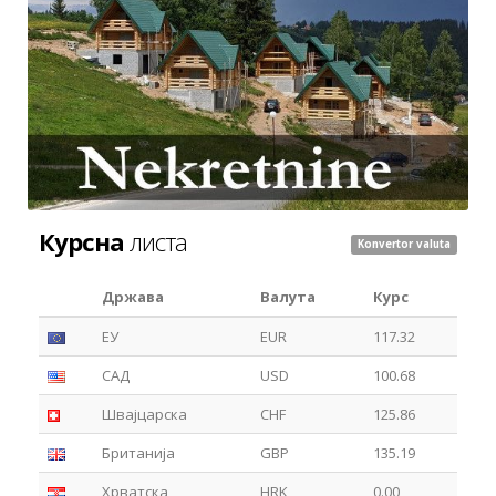
Курсна
листа
Konvertor valuta
Држава
Валута
Курс
ЕУ
EUR
117.32
САД
USD
100.68
Швајцарска
CHF
125.86
Британија
GBP
135.19
Хрватска
HRK
0.00