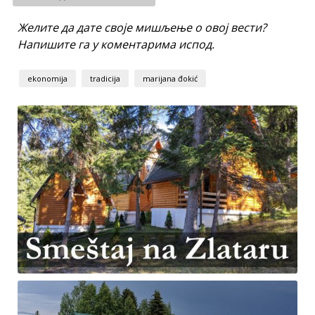
Желите да дате своје мишљење о овој вести?
Напишите га у коментарима испод.
ekonomija
tradicija
marijana đokić