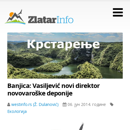
Banjica: Vasiljević novi direktor
novovaroške deponije
westinfo.rs (Ž. Dulanović)
06. јун 2014. године
Екологија