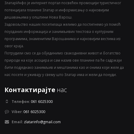
ЗлатарИнфо је интернет портал посвећен промоцији туристичког
потенцијала планине Златар и информисању о најновијим
дешавањима у општини Нова Варош.
Задовољство наших посетилаца желимо да постигнемо уз помоћ
поузданих информација и занимљивих текстова о културним
програмима, знаменитим Варошанима и најновијим вестима из
овог краја.
Потрудили смо се да објединимо свакодневни живот и богатство
природе на које асоцира и сам назив ове планине па ће садржаји
бити подједнако занимљив и мештанима као и онима који желе да
нас посете и уживају у свему што Златар има и жели да понуди.
Контактирајте
нас
Телефон:
061 6025300
Viber:
061 6025300
Email:
zlatarinfo@gmail.com