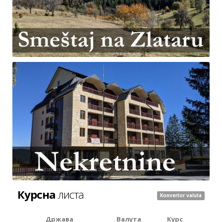
Курсна
листа
Konvertor valuta
Држава
Валута
Курс