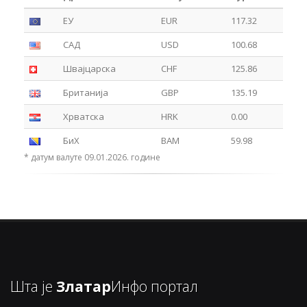
ЕУ
EUR
117.32
САД
USD
100.68
Швајцарска
CHF
125.86
Британија
GBP
135.19
Хрватска
HRK
0.00
БиХ
BAM
59.98
* датум валуте 09.01.2026. године
Шта је
Златар
Инфо портал