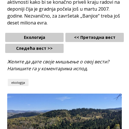
aktivnosti kako bi se konačno priveli kraju radovi na
deponiji čija je gradnja počela još u martu 2007.
godine. Nezvanično, za završetak „Banjice“ treba još
deset miliona evra.
Екологија
<< Претходна вест
Следећа вест >>
Желите да дате своје мишљење о овој вести?
Напишите га у коментарима испод.
ekologija