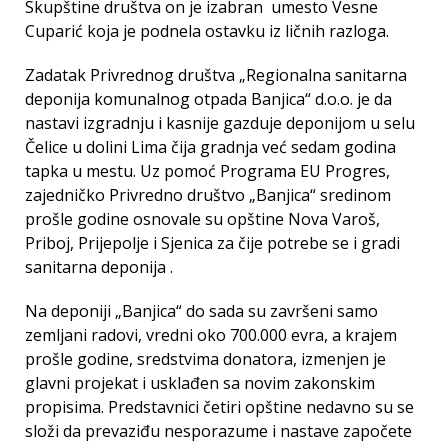
Skupštine društva on je izabran umesto Vesne
Cuparić koja je podnela ostavku iz ličnih razloga.
Zadatak Privrednog društva „Regionalna sanitarna
deponija komunalnog otpada Banjica“ d.o.o. je da
nastavi izgradnju i kasnije gazduje deponijom u selu
Čelice u dolini Lima čija gradnja već sedam godina
tapka u mestu. Uz pomoć Programa EU Progres,
zajedničko Privredno društvo „Banjica“ sredinom
prošle godine osnovale su opštine Nova Varoš,
Priboj, Prijepolje i Sjenica za čije potrebe se i gradi
sanitarna deponija .
Na deponiji „Banjica“ do sada su završeni samo
zemljani radovi, vredni oko 700.000 evra, a krajem
prošle godine, sredstvima donatora, izmenjen je
glavni projekat i usklađen sa novim zakonskim
propisima. Predstavnici četiri opštine nedavno su se
složi da prevaziđu nesporazume i nastave započete