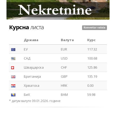
Курсна
листа
Konvertor valuta
Држава
Валута
Курс
ЕУ
EUR
117.32
САД
USD
100.68
Швајцарска
CHF
125.86
Британија
GBP
135.19
Хрватска
HRK
0.00
БиХ
BAM
59.98
* датум валуте 09.01.2026. године