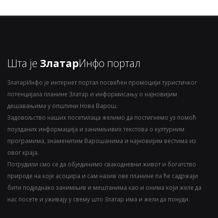
Шта је
Златар
Инфо портал
ЗлатарИнфо је интернет портал посвећен промоцији туристичког
потенцијала планине Златар и информисању о најновијим
дешавањима у општини Нова Варош.
Задовољство наших посетилаца желимо да постигнемо уз помоћ
поузданих информација и занимљивих текстова о културним
програмима, знаменитим Варошанима и најновијим вестима из
овог краја.
Потрудили смо се да објединимо свакодневни живот и богатство
природе на које асоцира и сам назив ове планине па ће садржаји
бити подједнако занимљив и мештанима као и онима који желе да
нас посете и уживају у свему што Златар има и жели да понуди.