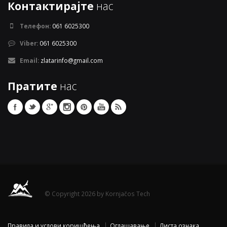
Контактирајте
нас
Телефон:
061 6025300
Viber:
061 6025300
Email:
zlatarinfo@gmail.com
Пратите
нас
© Copyright 2026 by Kornjačos Tech
Правила и услови коришћења
Оглашавање
Листа ознака