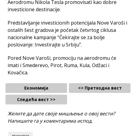
Aerodromu Nikola Tesla promovisati kao dobre
investicione destinacije.
Predstavljanje investicionih potencijala Nove Varoši i
ostalih šest gradova je početak četvrtog ciklusa
nacionalne kampanje “Čekirajte se za bolje
poslovanje: Investirajte u Srbiju”.
Pored Nove Varoši, promociju na aerodromu će
imati i Smederevo, Pirot, Ruma, Kula, Odžaci i
Kovačica.
Економија
<< Претходна вест
Следећа вест >>
Желите да дате своје мишљење о овој вести?
Напишите га у коментарима испод.
ekonomija